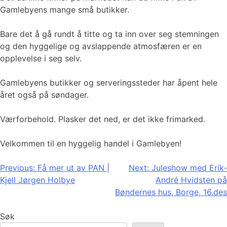
Gamlebyens mange små butikker.
Bare det å gå rundt å titte og ta inn over seg stemningen
og den hyggelige og avslappende atmosfæren er en
opplevelse i seg selv.
Gamlebyens butikker og serveringssteder har åpent hele
året også på søndager.
Værforbehold. Plasker det ned, er det ikke frimarked.
Velkommen til en hyggelig handel i Gamlebyen!
Innleggsnavigasjon
Previous:
Få mer ut av PAN |
Next:
Juleshow med Erik-
Kjell Jørgen Holbye
André Hvidsten på
Bøndernes hus, Borge, 16.des
Søk