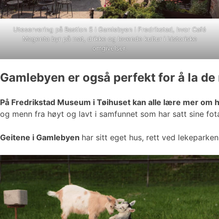
Uteservering på Bastion 5 i Gamlebyen i Fredrikstad, hvor Café
Magenta byr på mat, drikke og levende kultur i historiske
omgivelser.
Gamlebyen er også perfekt for å la de
På Fredrikstad Museum i Tøihuset kan alle lære mer om 
og menn fra høyt og lavt i samfunnet som har satt sine fota
Geitene i Gamlebyen
har sitt eget hus, rett ved lekeparke