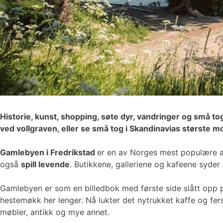
Historie, kunst, shopping, søte dyr, vandringer og små to
ved vollgraven, eller se små tog i Skandinavias største 
Gamlebyen i Fredrikstad
er en av Norges mest populære at
også
spill levende
. Butikkene, galleriene og kafeene syder 
Gamlebyen er som en billedbok med første side slått opp p
hestemøkk her lenger. Nå lukter det nytrukket kaffe og f
møbler, antikk og mye annet.