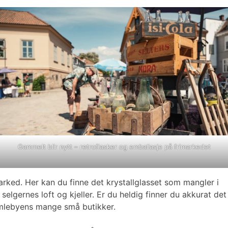
Gammelt blir nytt – retroflasker og emballasje på frimarkedet
rked. Her kan du finne det krystallglasset som mangler i
elgernes loft og kjeller. Er du heldig finner du akkurat det
 Gamlebyens mange små butikker.