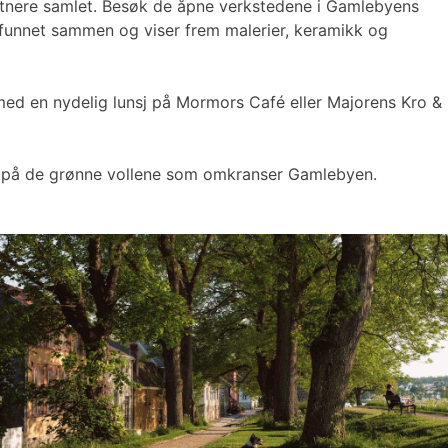
unstnere samlet. Besøk de åpne verkstedene i Gamlebyens
re funnet sammen og viser frem malerier, keramikk og
 med en nydelig lunsj på Mormors Café eller Majorens Kro &
nsj på de grønne vollene som omkranser Gamlebyen.