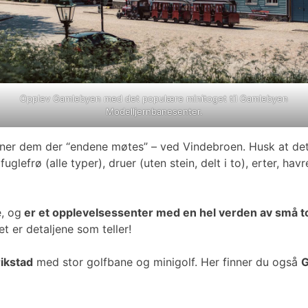
Opplev Gamlebyen med det populære minitoget til Gamlebyen
Modelljernbanesenter.
nner dem der “endene møtes” – ved Vindebroen. Husk at det 
efrø (alle typer), druer (uten stein, delt i to), erter, havr
, og
er et opplevelsessenter med en hel verden av små to
t er detaljene som teller!
ikstad
med stor golfbane og minigolf. Her finner du også
G