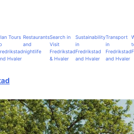
lan Tours
Restaurants
Search in
Sustainability
Transport
o
and
Visit
in
in
t
redrikstad
nightlife
Fredrikstad
Fredrikstad
Fredrikstad
F
nd Hvaler
& Hvaler
and Hvaler
and Hvaler
tad