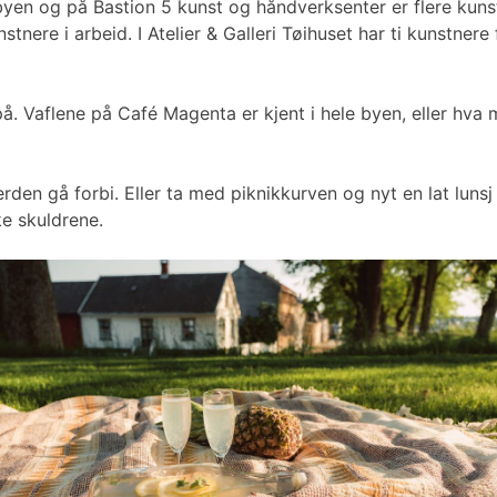
mlebyen og på Bastion 5 kunst og håndverksenter er flere k
tnere i arbeid. I Atelier & Galleri Tøihuset har ti kunstne
å. Vaflene på Café Magenta er kjent i hele byen, eller hva
erden gå forbi. Eller ta med piknikkurven og nyt en lat lu
ke skuldrene.