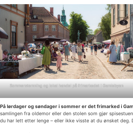
Sommerstemning og lokal handel på frimarkedet i Gamlebyen
På lørdager og søndager i sommer er det frimarked i Ga
samlingen fra oldemor eller den stolen som gjør spisestuen 
du har lett etter lenge – eller ikke visste at du ønsket de