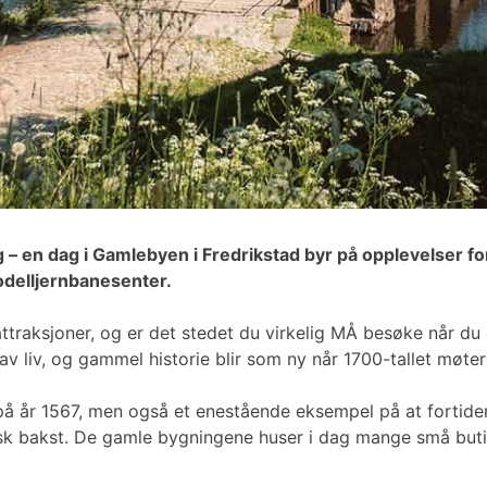
g – en dag i Gamlebyen i Fredrikstad byr på opplevelser fo
modelljernbanesenter.
traksjoner, og er det stedet du virkelig MÅ besøke når du 
av liv, og gammel historie blir som ny når 1700-tallet møter
å år 1567, men også et enestående eksempel på at fortiden 
ersk bakst. De gamle bygningene huser i dag mange små but