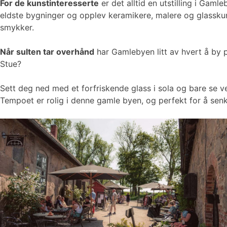
For de kunstinteresserte
er det alltid en utstilling i Ga
eldste bygninger og opplev keramikere, malere og glasskuns
smykker.
Når sulten tar overhånd
har Gamlebyen litt av hvert å by p
Stue?
Sett deg ned med et forfriskende glass i sola og bare se v
Tempoet er rolig i denne gamle byen, og perfekt for å sen