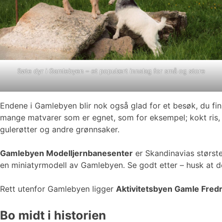
Søte dyr i Gamlebyen – et populært innslag for små og store
Endene i Gamlebyen blir nok også glad for et besøk, du fi
mange matvarer som er egnet, som for eksempel; kokt ris, fugl
gulerøtter og andre grønnsaker.
Gamlebyen Modelljernbanesenter
er Skandinavias største
en miniatyrmodell av Gamlebyen. Se godt etter – husk at de
Rett utenfor Gamlebyen ligger
Aktivitetsbyen Gamle Fredr
Bo midt i historien