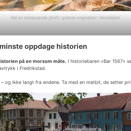
Nyt en avslappende piknik i grønne omgivelser i Gamlebyen
 minste oppdage historien
historien på en morsom måte.
I historiebaren «Bar 1567» s
vtrykk i Fredrikstad.
n – og ikke langt fra endene. Ta med en matbit, de setter pr