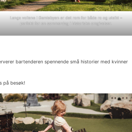
Langs vollene i Gamlebyen er det rom for både ro og utsikt –
perfekt for en sommerdag i historiske omgivelser.
erverer bartenderen spennende små historier med kvinner
is på besøk!