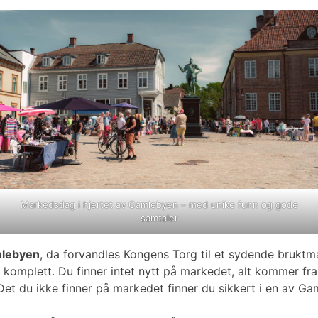
Markedsdag i hjertet av Gamlebyen – med unike funn og gode
samtaler
mlebyen
, da forvandles Kongens Torg til et sydende bruktma
komplett. Du finner intet nytt på markedet, alt kommer fra s
g. Det du ikke finner på markedet finner du sikkert i en av