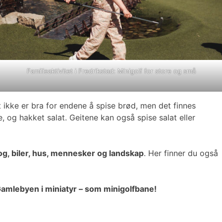
Familieaktivitet i Fredrikstad: Minigolf for store og små
ikke er bra for endene å spise brød, men det finnes
e, og hakket salat. Geitene kan også spise salat eller
g, biler, hus, mennesker og landskap
. Her finner du også
amlebyen i miniatyr – som minigolfbane!