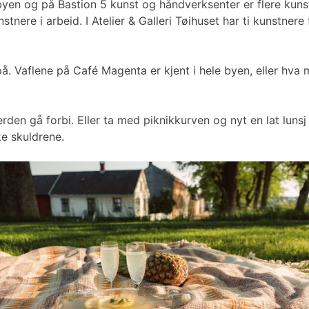
mlebyen og på Bastion 5 kunst og håndverksenter er flere k
tnere i arbeid. I Atelier & Galleri Tøihuset har ti kunstne
å. Vaflene på Café Magenta er kjent i hele byen, eller hva
erden gå forbi. Eller ta med piknikkurven og nyt en lat lu
ke skuldrene.