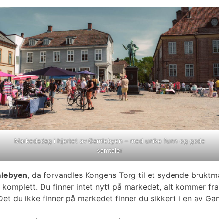
Markedsdag i hjertet av Gamlebyen – med unike funn og gode
samtaler
mlebyen
, da forvandles Kongens Torg til et sydende bruktma
komplett. Du finner intet nytt på markedet, alt kommer fra s
g. Det du ikke finner på markedet finner du sikkert i en av