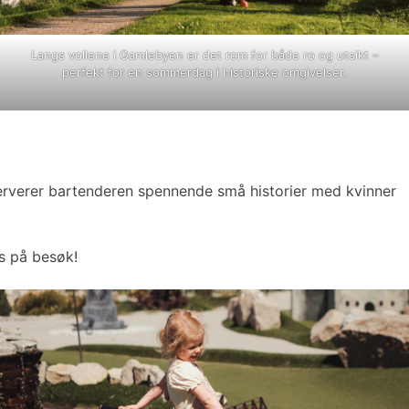
Langs vollene i Gamlebyen er det rom for både ro og utsikt –
perfekt for en sommerdag i historiske omgivelser.
erverer bartenderen spennende små historier med kvinner
is på besøk!