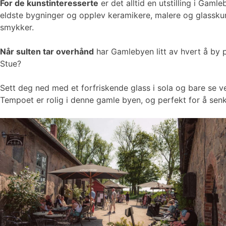
For de kunstinteresserte
er det alltid en utstilling i Ga
eldste bygninger og opplev keramikere, malere og glasskuns
smykker.
Når sulten tar overhånd
har Gamlebyen litt av hvert å by p
Stue?
Sett deg ned med et forfriskende glass i sola og bare se v
Tempoet er rolig i denne gamle byen, og perfekt for å sen