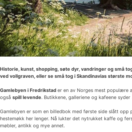
Historie, kunst, shopping, søte dyr, vandringer og små to
ved vollgraven, eller se små tog i Skandinavias største 
Gamlebyen i Fredrikstad
er en av Norges mest populære at
også
spill levende
. Butikkene, galleriene og kafeene syder 
Gamlebyen er som en billedbok med første side slått opp p
hestemøkk her lenger. Nå lukter det nytrukket kaffe og f
møbler, antikk og mye annet.