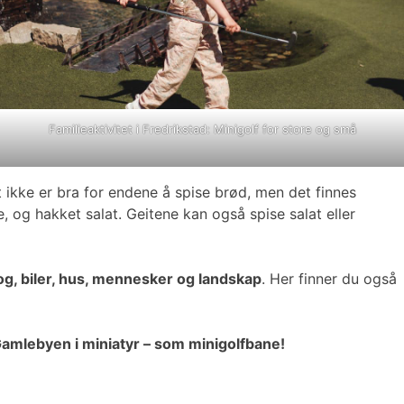
Familieaktivitet i Fredrikstad: Minigolf for store og små
ikke er bra for endene å spise brød, men det finnes
e, og hakket salat. Geitene kan også spise salat eller
g, biler, hus, mennesker og landskap
. Her finner du også
amlebyen i miniatyr – som minigolfbane!