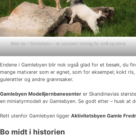
Søte dyr i Gamlebyen – et populært innslag for små og store
Endene i Gamlebyen blir nok også glad for et besøk, du fi
mange matvarer som er egnet, som for eksempel; kokt ris, fugl
gulerøtter og andre grønnsaker.
Gamlebyen Modelljernbanesenter
er Skandinavias største
en miniatyrmodell av Gamlebyen. Se godt etter – husk at de
Rett utenfor Gamlebyen ligger
Aktivitetsbyen Gamle Fredr
Bo midt i historien