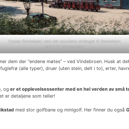
Opplev Gamlebyen med det populære minitoget til Gamlebyen
Modelljernbanesenter.
nner dem der “endene møtes” – ved Vindebroen. Husk at det 
efrø (alle typer), druer (uten stein, delt i to), erter, havr
, og
er et opplevelsessenter med en hel verden av små to
t er detaljene som teller!
ikstad
med stor golfbane og minigolf. Her finner du også
G