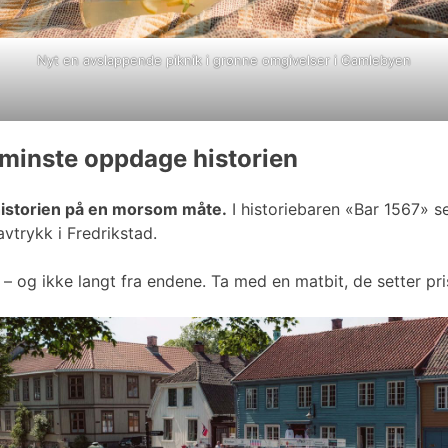
Nyt en avslappende piknik i grønne omgivelser i Gamlebyen
 minste oppdage historien
historien på en morsom måte.
I historiebaren «Bar 1567» s
vtrykk i Fredrikstad.
n – og ikke langt fra endene. Ta med en matbit, de setter pr