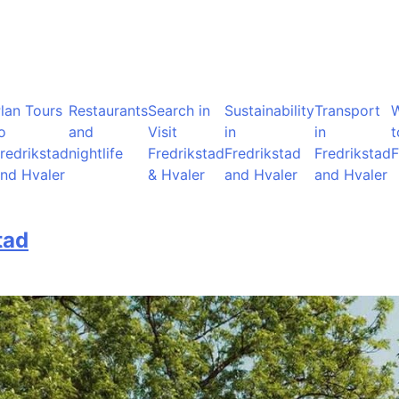
lan Tours
Restaurants
Search in
Sustainability
Transport
o
and
Visit
in
in
t
redrikstad
nightlife
Fredrikstad
Fredrikstad
Fredrikstad
F
nd Hvaler
& Hvaler
and Hvaler
and Hvaler
tad