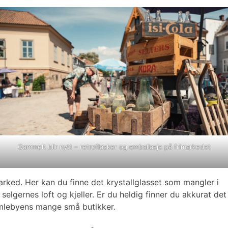
Gammelt blir nytt – retroflasker og emballasje på frimarkedet
rked. Her kan du finne det krystallglasset som mangler i
elgernes loft og kjeller. Er du heldig finner du akkurat det
 Gamlebyens mange små butikker.