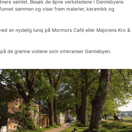
unstnere samlet. Besøk de åpne verkstedene i Gamlebyens
re funnet sammen og viser frem malerier, keramikk og
 med en nydelig lunsj på Mormors Café eller Majorens Kro &
nsj på de grønne vollene som omkranser Gamlebyen.