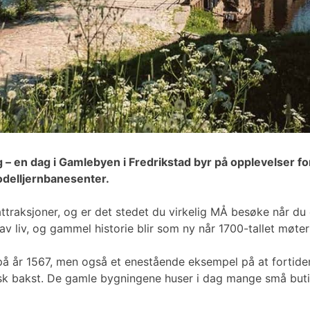
g – en dag i Gamlebyen i Fredrikstad byr på opplevelser fo
modelljernbanesenter.
traksjoner, og er det stedet du virkelig MÅ besøke når du 
av liv, og gammel historie blir som ny når 1700-tallet møter
å år 1567, men også et enestående eksempel på at fortiden 
ersk bakst. De gamle bygningene huser i dag mange små but