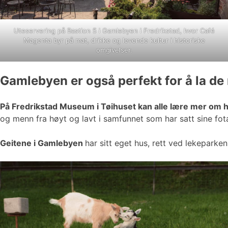
Uteservering på Bastion 5 i Gamlebyen i Fredrikstad, hvor Café
Magenta byr på mat, drikke og levende kultur i historiske
omgivelser.
Gamlebyen er også perfekt for å la de
På Fredrikstad Museum i Tøihuset kan alle lære mer om 
og menn fra høyt og lavt i samfunnet som har satt sine fota
Geitene i Gamlebyen
har sitt eget hus, rett ved lekeparke