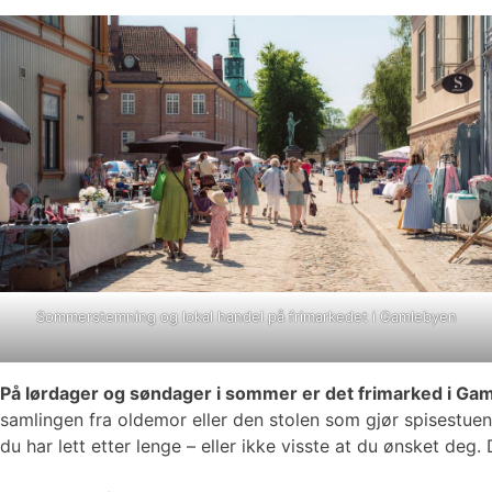
Sommerstemning og lokal handel på frimarkedet i Gamlebyen
På lørdager og søndager i sommer er det frimarked i Ga
samlingen fra oldemor eller den stolen som gjør spisestuen 
du har lett etter lenge – eller ikke visste at du ønsket de