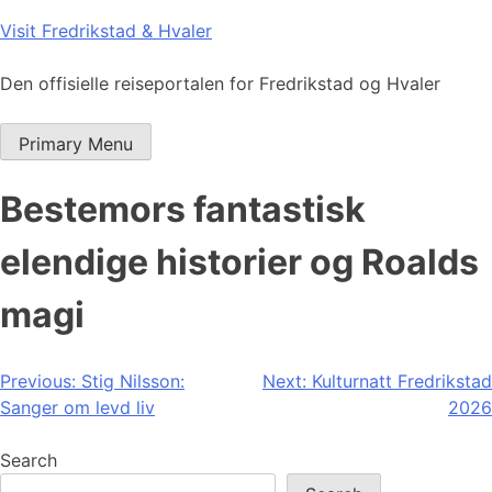
Skip
Visit Fredrikstad & Hvaler
to
content
Den offisielle reiseportalen for Fredrikstad og Hvaler
Primary Menu
Bestemors fantastisk
elendige historier og Roalds
magi
Post
Previous:
Stig Nilsson:
Next:
Kulturnatt Fredrikstad
Sanger om levd liv
2026
navigation
Search