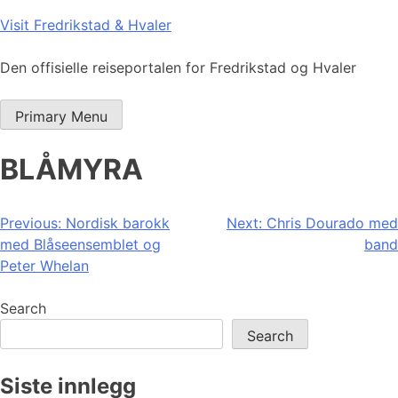
Skip
Visit Fredrikstad & Hvaler
to
content
Den offisielle reiseportalen for Fredrikstad og Hvaler
Primary Menu
BLÅMYRA
Post
Previous:
Nordisk barokk
Next:
Chris Dourado med
med Blåseensemblet og
band
navigation
Peter Whelan
Search
Search
Siste innlegg