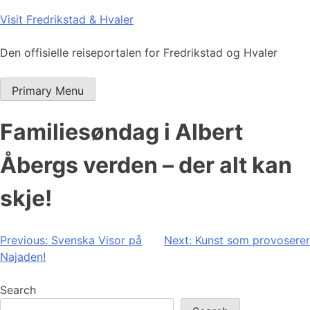
Skip
Visit Fredrikstad & Hvaler
to
content
Den offisielle reiseportalen for Fredrikstad og Hvaler
Primary Menu
Familiesøndag i Albert
Åbergs verden – der alt kan
skje!
Post
Previous:
Svenska Visor på
Next:
Kunst som provoserer
Najaden!
navigation
Search