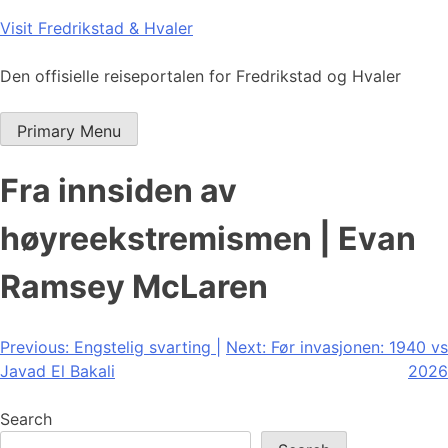
Skip
Visit Fredrikstad & Hvaler
to
content
Den offisielle reiseportalen for Fredrikstad og Hvaler
Primary Menu
Fra innsiden av
høyreekstremismen | Evan
Ramsey McLaren
Post
Previous:
Engstelig svarting |
Next:
Før invasjonen: 1940 vs
Javad El Bakali
2026
navigation
Search