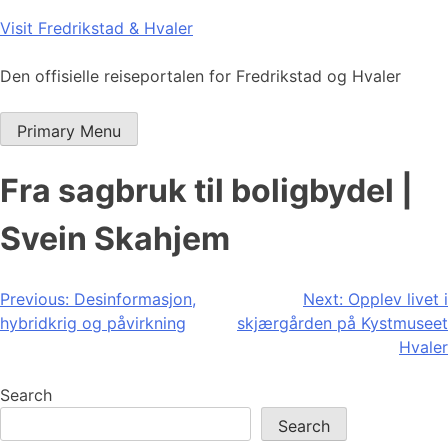
Skip
Visit Fredrikstad & Hvaler
to
content
Den offisielle reiseportalen for Fredrikstad og Hvaler
Primary Menu
Fra sagbruk til boligbydel |
Svein Skahjem
Post
Previous:
Desinformasjon,
Next:
Opplev livet i
hybridkrig og påvirkning
skjærgården på Kystmuseet
navigation
Hvaler
Search
Search