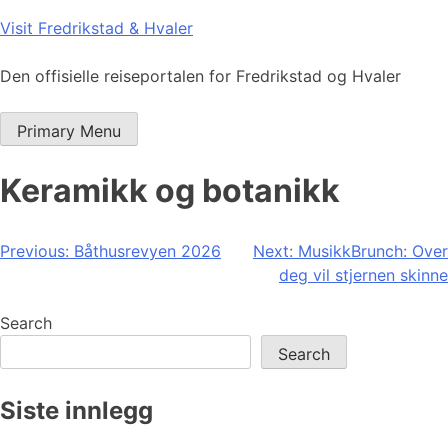
Skip
Visit Fredrikstad & Hvaler
to
content
Den offisielle reiseportalen for Fredrikstad og Hvaler
Primary Menu
Keramikk og botanikk
Post
Previous:
Båthusrevyen 2026
Next:
MusikkBrunch: Over
deg vil stjernen skinne
navigation
Search
Search
Siste innlegg