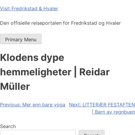
Skip
Visit Fredrikstad & Hvaler
to
content
Den offisielle reiseportalen for Fredrikstad og Hvaler
Primary Menu
Klodens dype
hemmeligheter | Reidar
Müller
Post
Previous:
Mer enn bare yoga
Next:
LITTERÆR FESTAFTEN
| Barn av regnbuen
navigation
Search