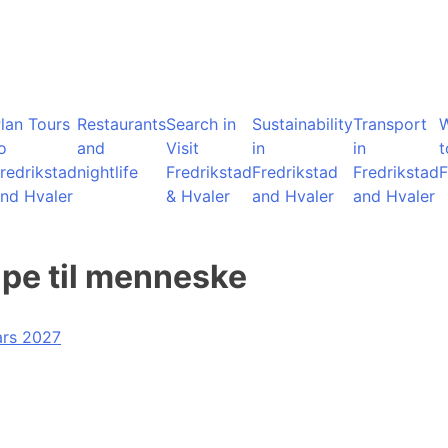
lan Tours
Restaurants
Search in
Sustainability
Transport
o
and
Visit
in
in
t
redrikstad
nightlife
Fredrikstad
Fredrikstad
Fredrikstad
F
nd Hvaler
& Hvaler
and Hvaler
and Hvaler
ape til menneske
ars 2027