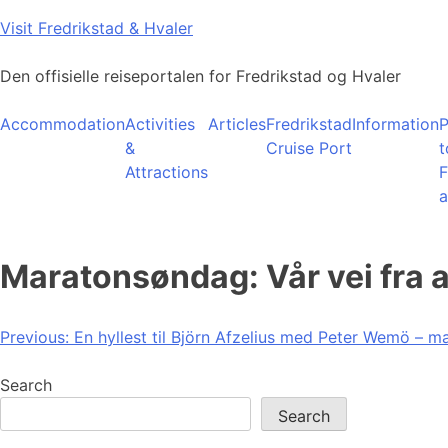
Skip
Visit Fredrikstad & Hvaler
to
content
Den offisielle reiseportalen for Fredrikstad og Hvaler
Accommodation
Activities
Articles
Fredrikstad
Information
P
&
Cruise Port
t
Attractions
F
a
Maratonsøndag: Vår vei fra 
Post
Previous:
En hyllest til Björn Afzelius med Peter Wemö – m
navigation
Search
Search