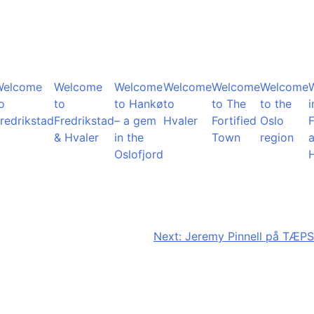
Welcome
Welcome
Welcome
Welcome
Welcome
Welcome
o
to
to Hankø
to
to The
to the
i
redrikstad
Fredrikstad
– a gem
Hvaler
Fortified
Oslo
F
& Hvaler
in the
Town
region
Oslofjord
Next:
Jeremy Pinnell på TÆPS