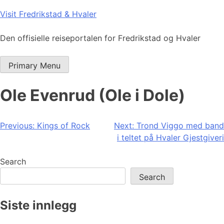
Skip
Visit Fredrikstad & Hvaler
to
content
Den offisielle reiseportalen for Fredrikstad og Hvaler
Primary Menu
Ole Evenrud (Ole i Dole)
Post
Previous:
Kings of Rock
Next:
Trond Viggo med band
i teltet på Hvaler Gjestgiveri
navigation
Search
Search
Siste innlegg