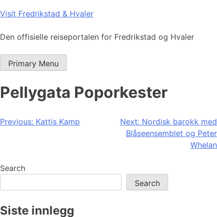
Skip
Visit Fredrikstad & Hvaler
to
content
Den offisielle reiseportalen for Fredrikstad og Hvaler
Primary Menu
Pellygata Poporkester
Post
Previous:
Kattis Kamp
Next:
Nordisk barokk med
Blåseensemblet og Peter
navigation
Whelan
Search
Search
Siste innlegg