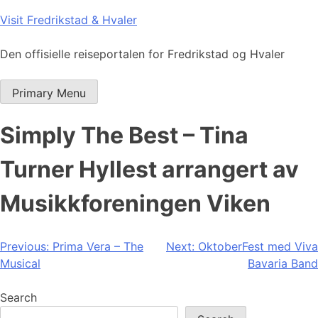
Skip
Visit Fredrikstad & Hvaler
to
content
Den offisielle reiseportalen for Fredrikstad og Hvaler
Primary Menu
Simply The Best – Tina
Turner Hyllest arrangert av
Musikkforeningen Viken
Post
Previous:
Prima Vera – The
Next:
OktoberFest med Viva
Musical
Bavaria Band
navigation
Search