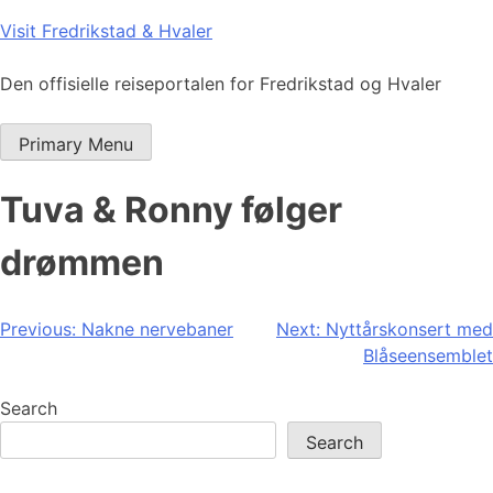
Skip
Visit Fredrikstad & Hvaler
to
content
Den offisielle reiseportalen for Fredrikstad og Hvaler
Primary Menu
Tuva & Ronny følger
drømmen
Post
Previous:
Nakne nervebaner
Next:
Nyttårskonsert med
Blåseensemblet
navigation
Search
Search