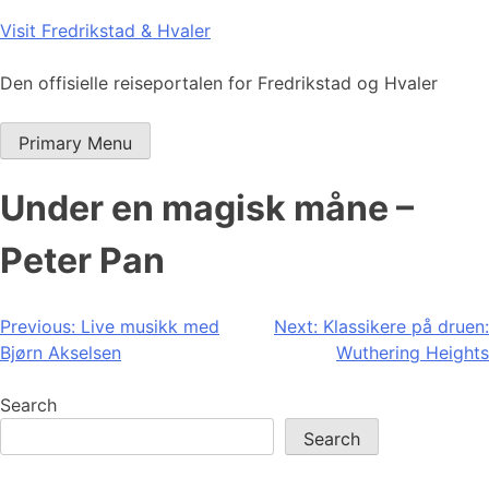
Skip
Visit Fredrikstad & Hvaler
to
content
Den offisielle reiseportalen for Fredrikstad og Hvaler
Primary Menu
Under en magisk måne –
Peter Pan
Post
Previous:
Live musikk med
Next:
Klassikere på druen:
Bjørn Akselsen
Wuthering Heights
navigation
Search
Search