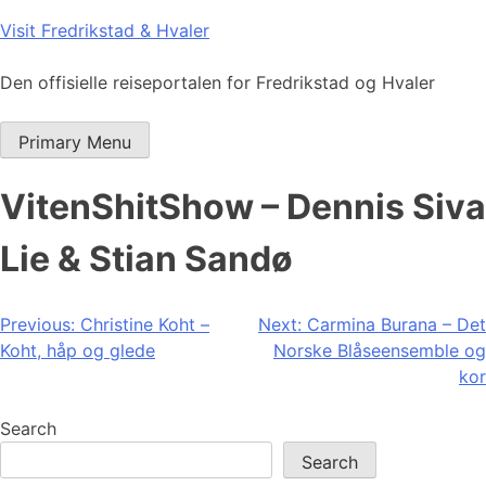
Skip
Visit Fredrikstad & Hvaler
to
content
Den offisielle reiseportalen for Fredrikstad og Hvaler
Primary Menu
VitenShitShow – Dennis Siva
Lie & Stian Sandø
Post
Previous:
Christine Koht –
Next:
Carmina Burana – Det
Koht, håp og glede
Norske Blåseensemble og
navigation
kor
Search
Search