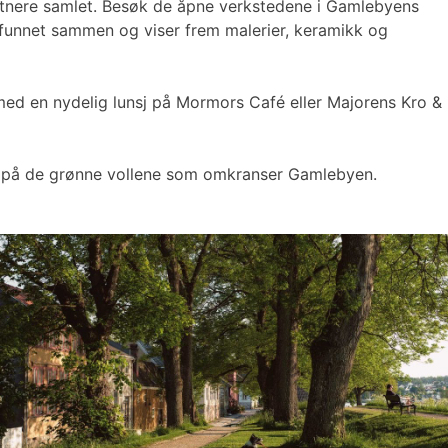
unstnere samlet. Besøk de åpne verkstedene i Gamlebyens
re funnet sammen og viser frem malerier, keramikk og
 med en nydelig lunsj på Mormors Café eller Majorens Kro &
nsj på de grønne vollene som omkranser Gamlebyen.