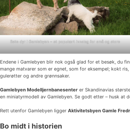
Søte dyr i Gamlebyen – et populært innslag for små og store
Endene i Gamlebyen blir nok også glad for et besøk, du fi
mange matvarer som er egnet, som for eksempel; kokt ris, fugl
gulerøtter og andre grønnsaker.
Gamlebyen Modelljernbanesenter
er Skandinavias største
en miniatyrmodell av Gamlebyen. Se godt etter – husk at de
Rett utenfor Gamlebyen ligger
Aktivitetsbyen Gamle Fredr
Bo midt i historien