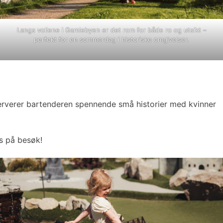
Langs vollene i Gamlebyen er det rom for både ro og utsikt –
perfekt for en sommerdag i historiske omgivelser.
erverer bartenderen spennende små historier med kvinner
is på besøk!