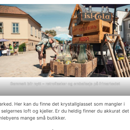
Gammelt blir nytt – retroflasker og emballasje på frimarkedet
rked. Her kan du finne det krystallglasset som mangler i
elgernes loft og kjeller. Er du heldig finner du akkurat det
 Gamlebyens mange små butikker.