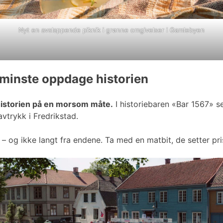
Nyt en avslappende piknik i grønne omgivelser i Gamlebyen
 minste oppdage historien
historien på en morsom måte.
I historiebaren «Bar 1567» s
vtrykk i Fredrikstad.
n – og ikke langt fra endene. Ta med en matbit, de setter pr