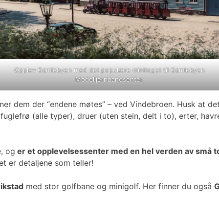
Opplev Gamlebyen med det populære minitoget til Gamlebyen
Modelljernbanesenter.
nner dem der “endene møtes” – ved Vindebroen. Husk at det 
efrø (alle typer), druer (uten stein, delt i to), erter, havr
, og
er et opplevelsessenter med en hel verden av små to
t er detaljene som teller!
ikstad
med stor golfbane og minigolf. Her finner du også
G