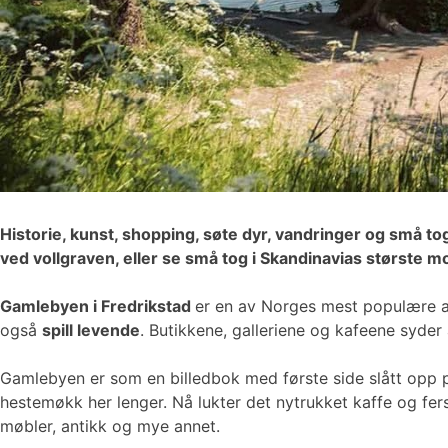
Historie, kunst, shopping, søte dyr, vandringer og små to
ved vollgraven, eller se små tog i Skandinavias største 
Gamlebyen i Fredrikstad
er en av Norges mest populære at
også
spill levende
. Butikkene, galleriene og kafeene syder 
Gamlebyen er som en billedbok med første side slått opp p
hestemøkk her lenger. Nå lukter det nytrukket kaffe og f
møbler, antikk og mye annet.