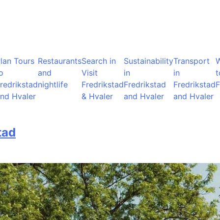
lan Tours
Restaurants
Search in
Sustainability
Transport
o
and
Visit
in
in
t
redrikstad
nightlife
Fredrikstad
Fredrikstad
Fredrikstad
F
nd Hvaler
& Hvaler
and Hvaler
and Hvaler
tad