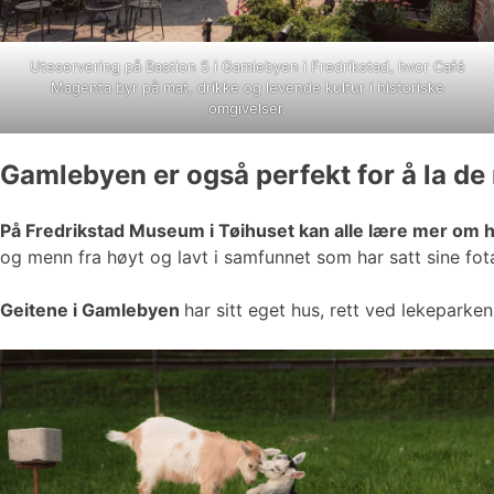
Uteservering på Bastion 5 i Gamlebyen i Fredrikstad, hvor Café
Magenta byr på mat, drikke og levende kultur i historiske
omgivelser.
Gamlebyen er også perfekt for å la de
På Fredrikstad Museum i Tøihuset kan alle lære mer om 
og menn fra høyt og lavt i samfunnet som har satt sine fota
Geitene i Gamlebyen
har sitt eget hus, rett ved lekeparke