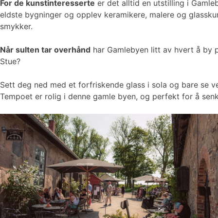
For de kunstinteresserte
er det alltid en utstilling i Ga
eldste bygninger og opplev keramikere, malere og glasskuns
smykker.
Når sulten tar overhånd
har Gamlebyen litt av hvert å by p
Stue?
Sett deg ned med et forfriskende glass i sola og bare se v
Tempoet er rolig i denne gamle byen, og perfekt for å sen