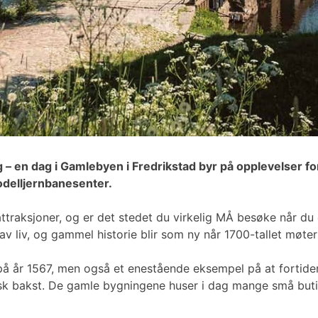
g – en dag i Gamlebyen i Fredrikstad byr på opplevelser fo
modelljernbanesenter.
traksjoner, og er det stedet du virkelig MÅ besøke når du 
av liv, og gammel historie blir som ny når 1700-tallet møter
å år 1567, men også et enestående eksempel på at fortiden 
ersk bakst. De gamle bygningene huser i dag mange små but