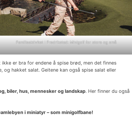
Familieaktivitet i Fredrikstad: Minigolf for store og små
ikke er bra for endene å spise brød, men det finnes
e, og hakket salat. Geitene kan også spise salat eller
g, biler, hus, mennesker og landskap
. Her finner du også
amlebyen i miniatyr – som minigolfbane!