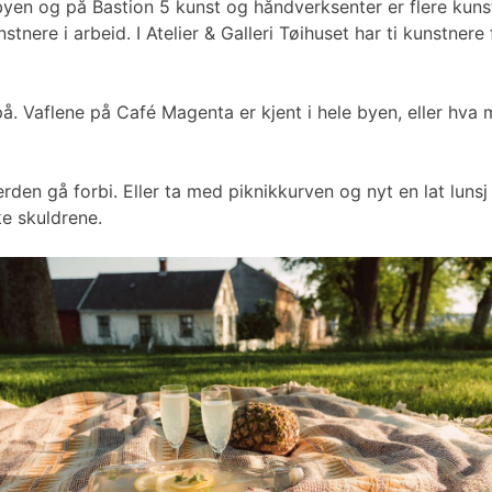
mlebyen og på Bastion 5 kunst og håndverksenter er flere k
tnere i arbeid. I Atelier & Galleri Tøihuset har ti kunstne
å. Vaflene på Café Magenta er kjent i hele byen, eller hva
erden gå forbi. Eller ta med piknikkurven og nyt en lat lu
ke skuldrene.