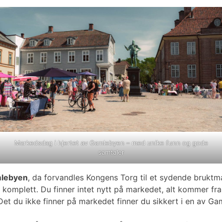
Markedsdag i hjertet av Gamlebyen – med unike funn og gode
samtaler
mlebyen
, da forvandles Kongens Torg til et sydende bruktma
komplett. Du finner intet nytt på markedet, alt kommer fra s
g. Det du ikke finner på markedet finner du sikkert i en av