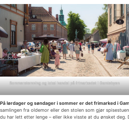
Sommerstemning og lokal handel på frimarkedet i Gamlebyen
På lørdager og søndager i sommer er det frimarked i Ga
samlingen fra oldemor eller den stolen som gjør spisestuen 
du har lett etter lenge – eller ikke visste at du ønsket de