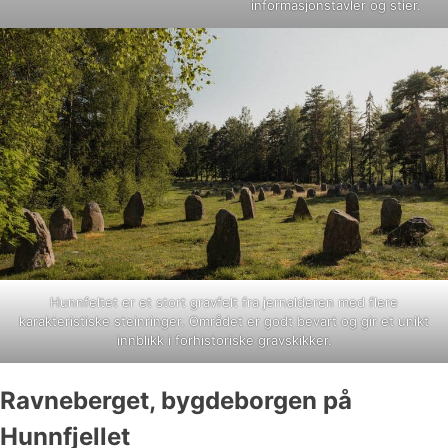
informasjonstavler og stier.
Hunnfeltet er et stort gravfelt fra jernalderen med flere
karakteristiske steinringer. Området er godt bevart og gir et unikt
innblikk i forhistoriske gravskikker.
Ravneberget, bygdeborgen på
Hunnfjellet