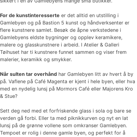
sikkert i en av Gamlebyens mange små butikker.
For de kunstinteresserte
er det alltid en utstilling i
Gamlebyen og på Bastion 5 kunst og håndverksenter er
flere kunstnere samlet. Besøk de åpne verkstedene i
Gamlebyens eldste bygninger og opplev keramikere,
malere og glasskunstnere i arbeid. I Atelier & Galleri
Tøihuset har ti kunstnere funnet sammen og viser frem
malerier, keramikk og smykker.
Når sulten tar overhånd
har Gamlebyen litt av hvert å by
på. Vaflene på Café Magenta er kjent i hele byen, eller hva
med en nydelig lunsj på Mormors Café eller Majorens Kro
& Stue?
Sett deg ned med et forfriskende glass i sola og bare se
verden gå forbi. Eller ta med piknikkurven og nyt en lat
lunsj på de grønne vollene som omkranser Gamlebyen.
Tempoet er rolig i denne gamle byen, og perfekt for å