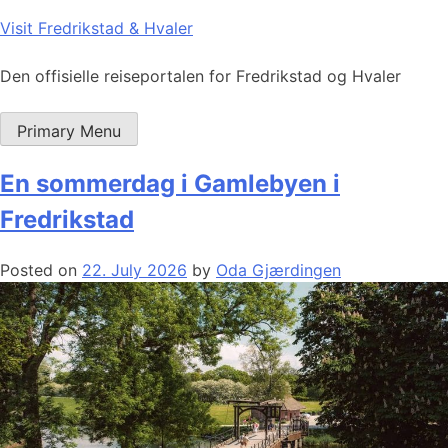
Skip
Visit Fredrikstad & Hvaler
to
content
Den offisielle reiseportalen for Fredrikstad og Hvaler
Primary Menu
En sommerdag i Gamlebyen i
Fredrikstad
Posted on
22. July 2026
by
Oda Gjærdingen