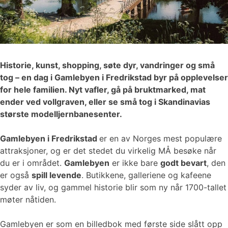
Historie, kunst, shopping, søte dyr, vandringer og små
tog – en dag i Gamlebyen i Fredrikstad byr på opplevelser
for hele familien. Nyt vafler, gå på bruktmarked, mat
ender ved vollgraven, eller se små tog i Skandinavias
største modelljernbanesenter.
Gamlebyen i Fredrikstad
er en av Norges mest populære
attraksjoner, og er det stedet du virkelig MÅ besøke når
du er i området.
Gamlebyen
er ikke bare
godt bevart
, den
er også
spill levende
. Butikkene, galleriene og kafeene
syder av liv, og gammel historie blir som ny når 1700-tallet
møter nåtiden.
Gamlebyen er som en billedbok med første side slått opp