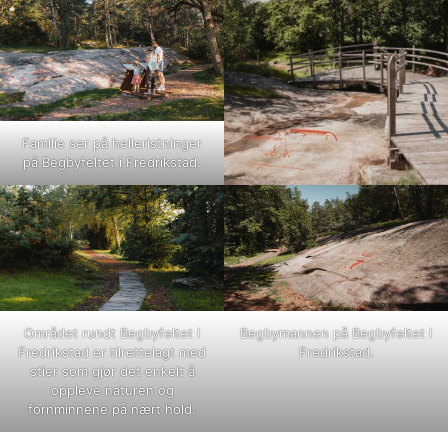
Familie ser på helleristninger
på Begbyfeltet i Fredrikstad.
Området rundt Begbyfeltet i
Begbymannen på Begbyfeltet i
Fredrikstad er tilrettelagt med
Fredrikstad.
stier som gjør det enkelt å
oppleve naturen og
fornminnene på nært hold.