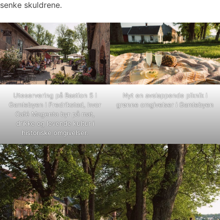
senke skuldrene.
Uteservering på Bastion 5 i
Nyt en avslappende piknik i
Gamlebyen i Fredrikstad, hvor
grønne omgivelser i Gamlebyen
Café Magenta byr på mat,
drikke og levende kultur i
historiske omgivelser.