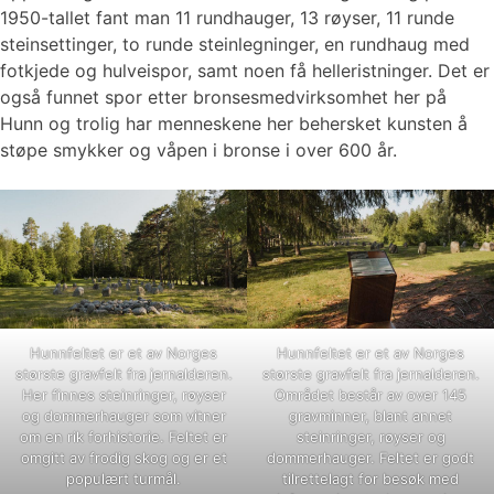
1950-tallet fant man 11 rundhauger, 13 røyser, 11 runde
steinsettinger, to runde steinlegninger, en rundhaug med
fotkjede og hulveispor, samt noen få helleristninger. Det er
også funnet spor etter bronsesmedvirksomhet her på
Hunn og trolig har menneskene her behersket kunsten å
støpe smykker og våpen i bronse i over 600 år.
Hunnfeltet er et av Norges
Hunnfeltet er et av Norges
største gravfelt fra jernalderen.
største gravfelt fra jernalderen.
Her finnes steinringer, røyser
Området består av over 145
og dommerhauger som vitner
gravminner, blant annet
om en rik forhistorie. Feltet er
steinringer, røyser og
omgitt av frodig skog og er et
dommerhauger. Feltet er godt
populært turmål.
tilrettelagt for besøk med