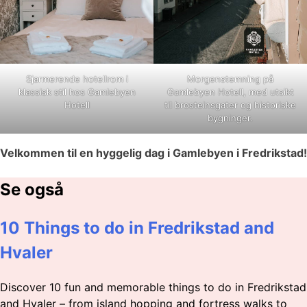
Sjarmerende hotellrom i
Morgenstemning på
klassisk stil hos Gamlebyen
Gamlebyen Hotell, med utsikt
Hotell
til brosteinsgater og historiske
bygninger.
Velkommen til en hyggelig dag i Gamlebyen i Fredrikstad!
Se også
10 Things to do in Fredrikstad and
Hvaler
Discover 10 fun and memorable things to do in Fredrikstad
and Hvaler – from island hopping and fortress walks to