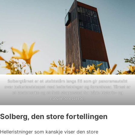
Solbergtårnet er et utsiktstårn langs E6 som gir panoramautsikt
over kulturlandskapet med helleristninger og fornminner. Tårnet er
et landemerke og et flott stoppested for både historie- og
naturinteresserte.
Solberg, den store fortellingen
Helleristninger som kanskje viser den store