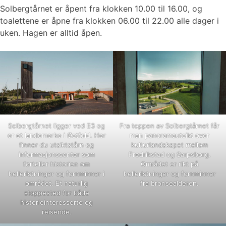
Solbergtårnet er åpent fra klokken 10.00 til 16.00, og
toalettene er åpne fra klokken 06.00 til 22.00 alle dager i
uken. Hagen er alltid åpen.
Solbergtårnet ligger ved E6 og
Fra toppen av Solbergtårnet får
er et landemerke i Østfold. Her
man panoramautsikt over
finner du utsiktstårn og
kulturlandskapet mellom
informasjonssenter som
Fredrikstad og Sarpsborg.
forteller historien om
Området er rikt på
helleristninger og fornminner i
helleristninger og fornminner
området. Et naturlig
fra bronsealderen.
stoppested for både
historieinteresserte og
reisende.