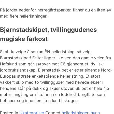
På jordet nedenfor herregårdsparken finner du en liten øy
med flere helleristninger.
Bjørnstadskipet, tvillinggudenes
magiske farkost
Skal du velge å se kun ÈN helleristning, så velg
Bjørnstadskipet! Feltet ligger like ved den gamle veien fra
Hafslund som går sørover mot E6 gjennom et idyllisk
jordbrukslandskap. Bjørnstadskipet er etter sigende Nord-
Europas største enkeltstående helleristning. Et stort
vakkert skip med to tvillingguder med hevede økser i
hendene står på dekk og skuer utover. Skipet er hele 4,5
meter langt og er ristet inn i en loddrett bergflate som
befinner seg inne i en liten lund i skogen.
Posted in
Ukategorisert
Tagged
helleristninger
,
hunn
,