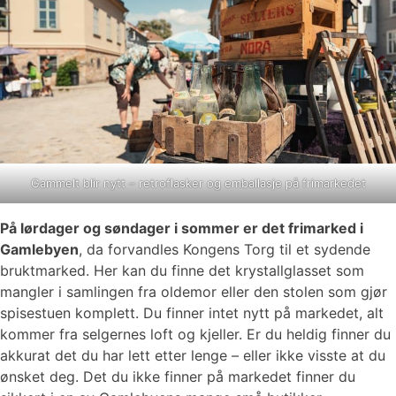
Gammelt blir nytt – retroflasker og emballasje på frimarkedet
På lørdager og søndager i sommer er det frimarked i
Gamlebyen
, da forvandles Kongens Torg til et sydende
bruktmarked. Her kan du finne det krystallglasset som
mangler i samlingen fra oldemor eller den stolen som gjør
spisestuen komplett. Du finner intet nytt på markedet, alt
kommer fra selgernes loft og kjeller. Er du heldig finner du
akkurat det du har lett etter lenge – eller ikke visste at du
ønsket deg. Det du ikke finner på markedet finner du