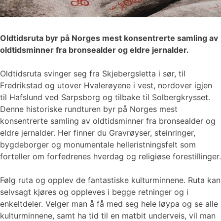
Oldtidsruta byr på Norges mest konsentrerte samling av
oldtidsminner fra bronsealder og eldre jernalder.
Oldtidsruta svinger seg fra Skjebergsletta i sør, til
Fredrikstad og utover Hvalerøyene i vest, nordover igjen
til Hafslund ved Sarpsborg og tilbake til Solbergkrysset.
Denne historiske rundturen byr på Norges mest
konsentrerte samling av oldtidsminner fra bronsealder og
eldre jernalder. Her finner du Gravrøyser, steinringer,
bygdeborger og monumentale helleristningsfelt som
forteller om forfedrenes hverdag og religiøse forestillinger.
Følg ruta og opplev de fantastiske kulturminnene. Ruta kan
selvsagt kjøres og oppleves i begge retninger og i
enkeltdeler. Velger man å få med seg hele løypa og se alle
kulturminnene, samt ha tid til en matbit underveis, vil man