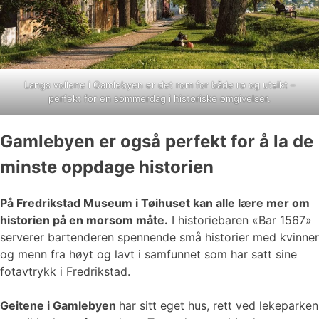
Langs vollene i Gamlebyen er det rom for både ro og utsikt –
perfekt for en sommerdag i historiske omgivelser.
Gamlebyen er også perfekt for å la de
minste oppdage historien
På Fredrikstad Museum i Tøihuset kan alle lære mer om
historien på en morsom måte.
I historiebaren «Bar 1567»
serverer bartenderen spennende små historier med kvinner
og menn fra høyt og lavt i samfunnet som har satt sine
fotavtrykk i Fredrikstad.
Geitene i Gamlebyen
har sitt eget hus, rett ved lekeparken