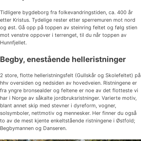
Tidligere bygdeborg fra folkevandringstiden, ca. 400 år
etter Kristus. Tydelige rester etter sperremuren mot nord
og øst. Gå opp på toppen av steinring feltet og følg stien
mot venstre oppover i terrenget, til du når toppen av
Hunnfjellet.
Begby, enestående helleristninger
2 store, flotte helleristningsfelt (Gullskår og Skolefeltet) på
hhv oversiden og nedsiden av hovedveien. Ristningene er
fra yngre bronsealder og feltene er noe av det flotteste vi
har i Norge av såkalte jordbruksristninger. Varierte motiv,
blant annet skip med stevner i dyreform, vogner,
solsymboler, nettmotiv og mennesker. Her finner du også
to av de mest kjente enkeltstående ristningene i Østfold;
Begbymannen og Danseren.