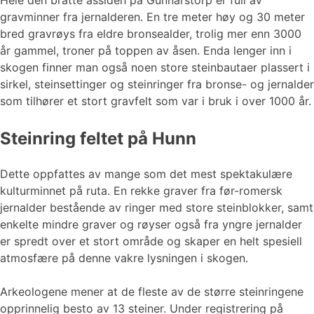
Hele den bratte åssiden på Gunnarstorp er full av
gravminner fra jernalderen. En tre meter høy og 30 meter
bred gravrøys fra eldre bronsealder, trolig mer enn 3000
år gammel, troner på toppen av åsen. Enda lenger inn i
skogen finner man også noen store steinbautaer plassert i
sirkel, steinsettinger og steinringer fra bronse- og jernalder
som tilhører et stort gravfelt som var i bruk i over 1000 år.
Steinring feltet på Hunn
Dette oppfattes av mange som det mest spektakulære
kulturminnet på ruta. En rekke graver fra før-romersk
jernalder bestående av ringer med store steinblokker, samt
enkelte mindre graver og røyser også fra yngre jernalder
er spredt over et stort område og skaper en helt spesiell
atmosfære på denne vakre lysningen i skogen.
Arkeologene mener at de fleste av de større steinringene
opprinnelig besto av 13 steiner. Under registrering på