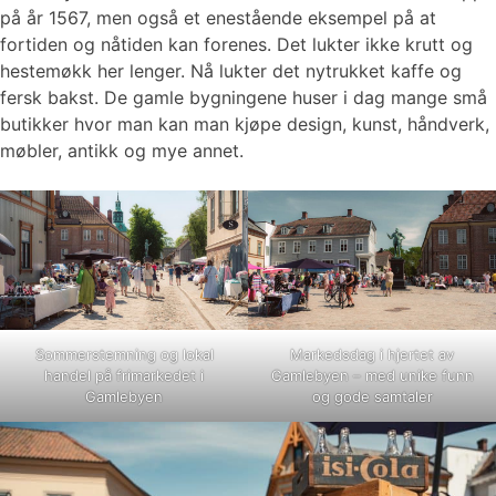
på år 1567, men også et enestående eksempel på at
fortiden og nåtiden kan forenes. Det lukter ikke krutt og
hestemøkk her lenger. Nå lukter det nytrukket kaffe og
fersk bakst. De gamle bygningene huser i dag mange små
butikker hvor man kan man kjøpe design, kunst, håndverk,
møbler, antikk og mye annet.
Sommerstemning og lokal
Markedsdag i hjertet av
handel på frimarkedet i
Gamlebyen – med unike funn
Gamlebyen
og gode samtaler