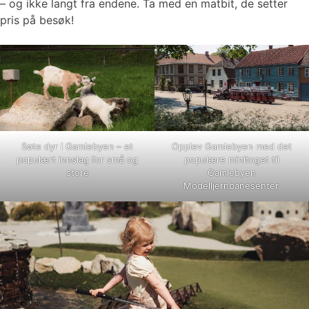
– og ikke langt fra endene. Ta med en matbit, de setter
pris på besøk!
Søte dyr i Gamlebyen – et
Opplev Gamlebyen med det
populært innslag for små og
populære minitoget til
store
Gamlebyen
Modelljernbanesenter.