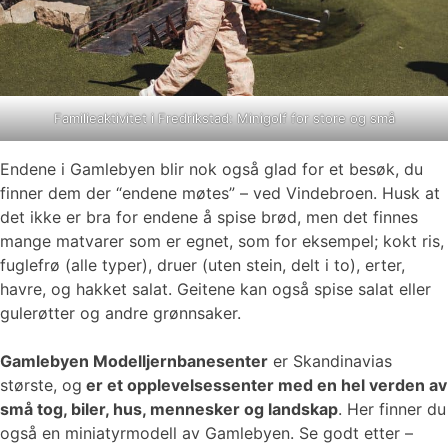
Familieaktivitet i Fredrikstad: Minigolf for store og små
Endene i Gamlebyen blir nok også glad for et besøk, du
finner dem der “endene møtes” – ved Vindebroen. Husk at
det ikke er bra for endene å spise brød, men det finnes
mange matvarer som er egnet, som for eksempel; kokt ris,
fuglefrø (alle typer), druer (uten stein, delt i to), erter,
havre, og hakket salat. Geitene kan også spise salat eller
gulerøtter og andre grønnsaker.
Gamlebyen Modelljernbanesenter
er Skandinavias
største, og
er et opplevelsessenter med en hel verden av
små tog, biler, hus, mennesker og landskap
. Her finner du
også en miniatyrmodell av Gamlebyen. Se godt etter –