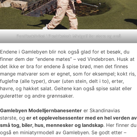
Familieaktivitet i Fredrikstad: Minigolf for store og små
Endene i Gamlebyen blir nok også glad for et besøk, du
finner dem der “endene møtes” – ved Vindebroen. Husk at
det ikke er bra for endene å spise brød, men det finnes
mange matvarer som er egnet, som for eksempel; kokt ris,
fuglefrø (alle typer), druer (uten stein, delt i to), erter,
havre, og hakket salat. Geitene kan også spise salat eller
gulerøtter og andre grønnsaker.
Gamlebyen Modelljernbanesenter
er Skandinavias
største, og
er et opplevelsessenter med en hel verden av
små tog, biler, hus, mennesker og landskap
. Her finner du
også en miniatyrmodell av Gamlebyen. Se godt etter –