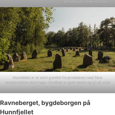
informasjonstavler og stier.
Hunnfeltet er et stort gravfelt fra jernalderen med flere
karakteristiske steinringer. Området er godt bevart og gir et unikt
innblikk i forhistoriske gravskikker.
Ravneberget, bygdeborgen på
Hunnfjellet