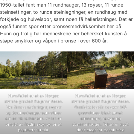
1950-tallet fant man 11 rundhauger, 13 røyser, 11 runde
steinsettinger, to runde steinlegninger, en rundhaug med
fotkjede og hulveispor, samt noen få helleristninger. Det er
også funnet spor etter bronsesmedvirksomhet her på
Hunn og trolig har menneskene her behersket kunsten å
støpe smykker og våpen i bronse i over 600 år.
Hunnfeltet er et av Norges
Hunnfeltet er et av Norges
største gravfelt fra jernalderen.
største gravfelt fra jernalderen.
Her finnes steinringer, røyser
Området består av over 145
og dommerhauger som vitner
gravminner, blant annet
om en rik forhistorie. Feltet er
steinringer, røyser og
omgitt av frodig skog og er et
dommerhauger. Feltet er godt
populært turmål.
tilrettelagt for besøk med