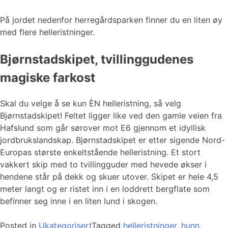
På jordet nedenfor herregårdsparken finner du en liten øy
med flere helleristninger.
Bjørnstadskipet, tvillinggudenes
magiske farkost
Skal du velge å se kun ÈN helleristning, så velg
Bjørnstadskipet! Feltet ligger like ved den gamle veien fra
Hafslund som går sørover mot E6 gjennom et idyllisk
jordbrukslandskap. Bjørnstadskipet er etter sigende Nord-
Europas største enkeltstående helleristning. Et stort
vakkert skip med to tvillingguder med hevede økser i
hendene står på dekk og skuer utover. Skipet er hele 4,5
meter langt og er ristet inn i en loddrett bergflate som
befinner seg inne i en liten lund i skogen.
Posted in
Ukategorisert
Tagged
helleristninger
,
hunn
,