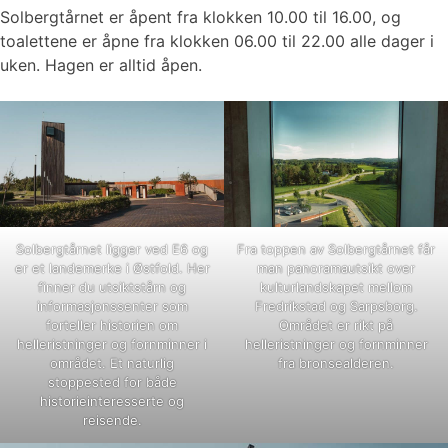
Solbergtårnet er åpent fra klokken 10.00 til 16.00, og
toalettene er åpne fra klokken 06.00 til 22.00 alle dager i
uken. Hagen er alltid åpen.
Solbergtårnet ligger ved E6 og
Fra toppen av Solbergtårnet får
er et landemerke i Østfold. Her
man panoramautsikt over
finner du utsiktstårn og
kulturlandskapet mellom
informasjonssenter som
Fredrikstad og Sarpsborg.
forteller historien om
Området er rikt på
helleristninger og fornminner i
helleristninger og fornminner
området. Et naturlig
fra bronsealderen.
stoppested for både
historieinteresserte og
reisende.