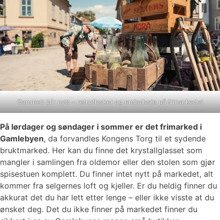
Gammelt blir nytt – retroflasker og emballasje på frimarkedet
På lørdager og søndager i sommer er det frimarked i
Gamlebyen
, da forvandles Kongens Torg til et sydende
bruktmarked. Her kan du finne det krystallglasset som
mangler i samlingen fra oldemor eller den stolen som gjør
spisestuen komplett. Du finner intet nytt på markedet, alt
kommer fra selgernes loft og kjeller. Er du heldig finner du
akkurat det du har lett etter lenge – eller ikke visste at du
ønsket deg. Det du ikke finner på markedet finner du