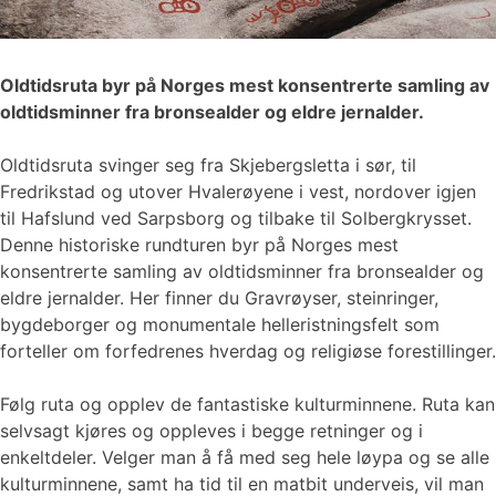
Oldtidsruta byr på Norges mest konsentrerte samling av
oldtidsminner fra bronsealder og eldre jernalder.
Oldtidsruta svinger seg fra Skjebergsletta i sør, til
Fredrikstad og utover Hvalerøyene i vest, nordover igjen
til Hafslund ved Sarpsborg og tilbake til Solbergkrysset.
Denne historiske rundturen byr på Norges mest
konsentrerte samling av oldtidsminner fra bronsealder og
eldre jernalder. Her finner du Gravrøyser, steinringer,
bygdeborger og monumentale helleristningsfelt som
forteller om forfedrenes hverdag og religiøse forestillinger.
Følg ruta og opplev de fantastiske kulturminnene. Ruta kan
selvsagt kjøres og oppleves i begge retninger og i
enkeltdeler. Velger man å få med seg hele løypa og se alle
kulturminnene, samt ha tid til en matbit underveis, vil man