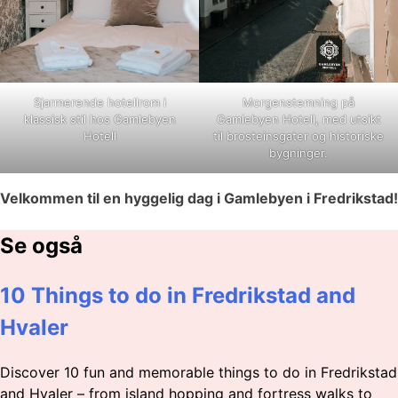
Sjarmerende hotellrom i
Morgenstemning på
klassisk stil hos Gamlebyen
Gamlebyen Hotell, med utsikt
Hotell
til brosteinsgater og historiske
bygninger.
Velkommen til en hyggelig dag i Gamlebyen i Fredrikstad!
Se også
10 Things to do in Fredrikstad and
Hvaler
Discover 10 fun and memorable things to do in Fredrikstad
and Hvaler – from island hopping and fortress walks to