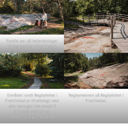
Familie ser på helleristninger
på Begbyfeltet i Fredrikstad.
Området rundt Begbyfeltet i
Begbymannen på Begbyfeltet i
Fredrikstad er tilrettelagt med
Fredrikstad.
stier som gjør det enkelt å
oppleve naturen og
fornminnene på nært hold.