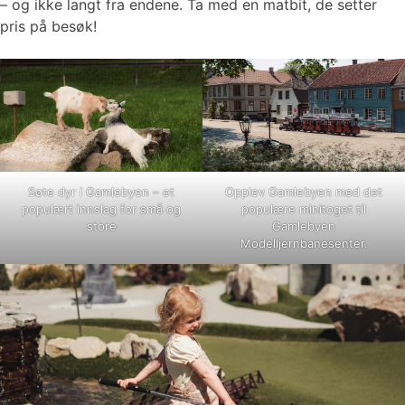
– og ikke langt fra endene. Ta med en matbit, de setter
pris på besøk!
Søte dyr i Gamlebyen – et
Opplev Gamlebyen med det
populært innslag for små og
populære minitoget til
store
Gamlebyen
Modelljernbanesenter.