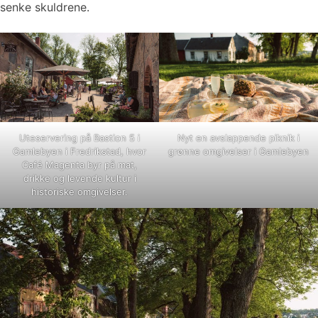
senke skuldrene.
Uteservering på Bastion 5 i
Nyt en avslappende piknik i
Gamlebyen i Fredrikstad, hvor
grønne omgivelser i Gamlebyen
Café Magenta byr på mat,
drikke og levende kultur i
historiske omgivelser.