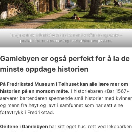
Langs vollene i Gamlebyen er det rom for både ro og utsikt –
perfekt for en sommerdag i historiske omgivelser.
Gamlebyen er også perfekt for å la de
minste oppdage historien
På Fredrikstad Museum i Tøihuset kan alle lære mer om
historien på en morsom måte.
I historiebaren «Bar 1567»
serverer bartenderen spennende små historier med kvinner
og menn fra høyt og lavt i samfunnet som har satt sine
fotavtrykk i Fredrikstad.
Geitene i Gamlebyen
har sitt eget hus, rett ved lekeparken