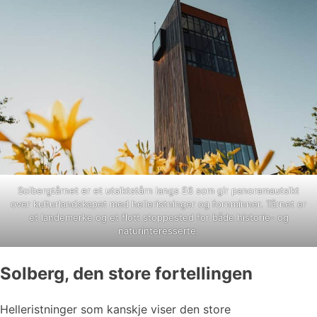
Solbergtårnet er et utsiktstårn langs E6 som gir panoramautsikt
over kulturlandskapet med helleristninger og fornminner. Tårnet er
et landemerke og et flott stoppested for både historie- og
naturinteresserte.
Solberg, den store fortellingen
Helleristninger som kanskje viser den store