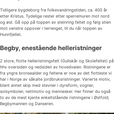
Tidligere bygdeborg fra folkevandringstiden, ca. 400 år
etter Kristus. Tydelige rester etter sperremuren mot nord
og øst. Gå opp på toppen av steinring feltet og følg stien
mot venstre oppover i terrenget, til du når toppen av
Hunnfjellet.
Begby, enestående helleristninger
2 store, flotte helleristningsfelt (Gullskår og Skolefeltet) på
hhv oversiden og nedsiden av hovedveien. Ristningene er
fra yngre bronsealder og feltene er noe av det flotteste vi
har i Norge av såkalte jordbruksristninger. Varierte motiv,
blant annet skip med stevner i dyreform, vogner,
solsymboler, nettmotiv og mennesker. Her finner du også
to av de mest kjente enkeltstående ristningene i Østfold;
Begbymannen og Danseren.