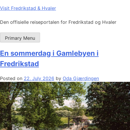
Skip
Visit Fredrikstad & Hvaler
to
content
Den offisielle reiseportalen for Fredrikstad og Hvaler
Primary Menu
En sommerdag i Gamlebyen i
Fredrikstad
Posted on
22. July 2026
by
Oda Gjærdingen