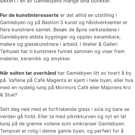
sikkert i en av Gamlebyens mange små butikker.
For de kunstinteresserte
er det alltid en utstilling i
Gamlebyen og på Bastion 5 kunst og håndverksenter er
flere kunstnere samlet. Besøk de åpne verkstedene i
Gamlebyens eldste bygninger og opplev keramikere,
malere og glasskunstnere i arbeid. I Atelier & Galleri
Tøihuset har ti kunstnere funnet sammen og viser frem
malerier, keramikk og smykker.
Når sulten tar overhånd
har Gamlebyen litt av hvert å by
på. Vaflene på Café Magenta er kjent i hele byen, eller hva
med en nydelig lunsj på Mormors Café eller Majorens Kro
& Stue?
Sett deg ned med et forfriskende glass i sola og bare se
verden gå forbi. Eller ta med piknikkurven og nyt en lat
lunsj på de grønne vollene som omkranser Gamlebyen.
Tempoet er rolig i denne gamle byen, og perfekt for å