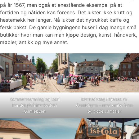
på år 1567, men også et enestående eksempel på at
fortiden og nåtiden kan forenes. Det lukter ikke krutt og
hestemøkk her lenger. Nå lukter det nytrukket kaffe og
fersk bakst. De gamle bygningene huser i dag mange små
butikker hvor man kan man kjøpe design, kunst, håndverk,
møbler, antikk og mye annet.
Sommerstemning og lokal
Markedsdag i hjertet av
handel på frimarkedet i
Gamlebyen – med unike funn
Gamlebyen
og gode samtaler