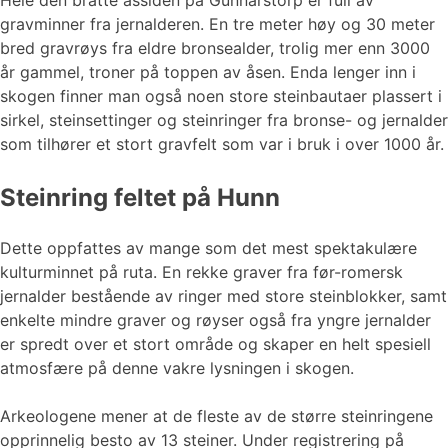
Hele den bratte åssiden på Gunnarstorp er full av
gravminner fra jernalderen. En tre meter høy og 30 meter
bred gravrøys fra eldre bronsealder, trolig mer enn 3000
år gammel, troner på toppen av åsen. Enda lenger inn i
skogen finner man også noen store steinbautaer plassert i
sirkel, steinsettinger og steinringer fra bronse- og jernalder
som tilhører et stort gravfelt som var i bruk i over 1000 år.
Steinring feltet på Hunn
Dette oppfattes av mange som det mest spektakulære
kulturminnet på ruta. En rekke graver fra før-romersk
jernalder bestående av ringer med store steinblokker, samt
enkelte mindre graver og røyser også fra yngre jernalder
er spredt over et stort område og skaper en helt spesiell
atmosfære på denne vakre lysningen i skogen.
Arkeologene mener at de fleste av de større steinringene
opprinnelig besto av 13 steiner. Under registrering på