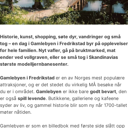
Historie, kunst, shopping, søte dyr, vandringer og små
tog – en dag i Gamlebyen i Fredrikstad byr på opplevelser
for hele familien. Nyt vafler, gå på bruktmarked, mat
ender ved vollgraven, eller se små tog i Skandinavias
største modelljernbanesenter.
Gamlebyen i Fredrikstad
er en av Norges mest populære
attraksjoner, og er det stedet du virkelig MÅ besøke når
du er i området.
Gamlebyen
er ikke bare
godt bevart
, den
er også
spill levende
. Butikkene, galleriene og kafeene
syder av liv, og gammel historie blir som ny når 1700-tallet
møter nåtiden.
Gamlebyen er som en billedbok med første side slått opp