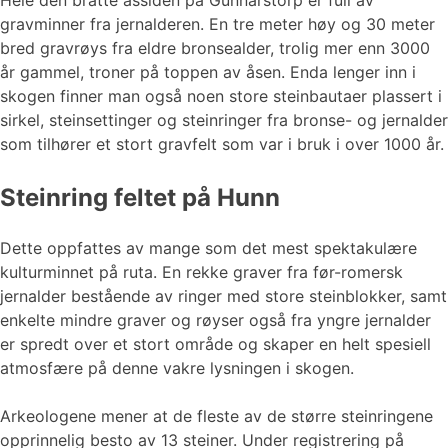
Hele den bratte åssiden på Gunnarstorp er full av
gravminner fra jernalderen. En tre meter høy og 30 meter
bred gravrøys fra eldre bronsealder, trolig mer enn 3000
år gammel, troner på toppen av åsen. Enda lenger inn i
skogen finner man også noen store steinbautaer plassert i
sirkel, steinsettinger og steinringer fra bronse- og jernalder
som tilhører et stort gravfelt som var i bruk i over 1000 år.
Steinring feltet på Hunn
Dette oppfattes av mange som det mest spektakulære
kulturminnet på ruta. En rekke graver fra før-romersk
jernalder bestående av ringer med store steinblokker, samt
enkelte mindre graver og røyser også fra yngre jernalder
er spredt over et stort område og skaper en helt spesiell
atmosfære på denne vakre lysningen i skogen.
Arkeologene mener at de fleste av de større steinringene
opprinnelig besto av 13 steiner. Under registrering på