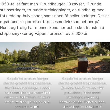
1950-tallet fant man 11 rundhauger, 13 røyser, 11 runde
steinsettinger, to runde steinlegninger, en rundhaug med
fotkjede og hulveispor, samt noen få helleristninger. Det er
også funnet spor etter bronsesmedvirksomhet her på
Hunn og trolig har menneskene her behersket kunsten å
støpe smykker og våpen i bronse i over 600 år.
Hunnfeltet er et av Norges
Hunnfeltet er et av Norges
største gravfelt fra jernalderen.
største gravfelt fra jernalderen.
Her finnes steinringer, røyser
Området består av over 145
og dommerhauger som vitner
gravminner, blant annet
om en rik forhistorie. Feltet er
steinringer, røyser og
omgitt av frodig skog og er et
dommerhauger. Feltet er godt
populært turmål.
tilrettelagt for besøk med