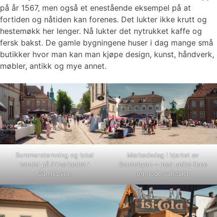
på år 1567, men også et enestående eksempel på at
fortiden og nåtiden kan forenes. Det lukter ikke krutt og
hestemøkk her lenger. Nå lukter det nytrukket kaffe og
fersk bakst. De gamle bygningene huser i dag mange små
butikker hvor man kan man kjøpe design, kunst, håndverk,
møbler, antikk og mye annet.
Sommerstemning og lokal
Markedsdag i hjertet av
handel på frimarkedet i
Gamlebyen – med unike funn
Gamlebyen
og gode samtaler