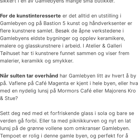
sikkert i en av Gamlebyens mange små butikker.
For de kunstinteresserte
er det alltid en utstilling i
Gamlebyen og på Bastion 5 kunst og håndverksenter er
flere kunstnere samlet. Besøk de åpne verkstedene i
Gamlebyens eldste bygninger og opplev keramikere,
malere og glasskunstnere i arbeid. I Atelier & Galleri
Tøihuset har ti kunstnere funnet sammen og viser frem
malerier, keramikk og smykker.
Når sulten tar overhånd
har Gamlebyen litt av hvert å by
på. Vaflene på Café Magenta er kjent i hele byen, eller hva
med en nydelig lunsj på Mormors Café eller Majorens Kro
& Stue?
Sett deg ned med et forfriskende glass i sola og bare se
verden gå forbi. Eller ta med piknikkurven og nyt en lat
lunsj på de grønne vollene som omkranser Gamlebyen.
Tempoet er rolig i denne gamle byen, og perfekt for å