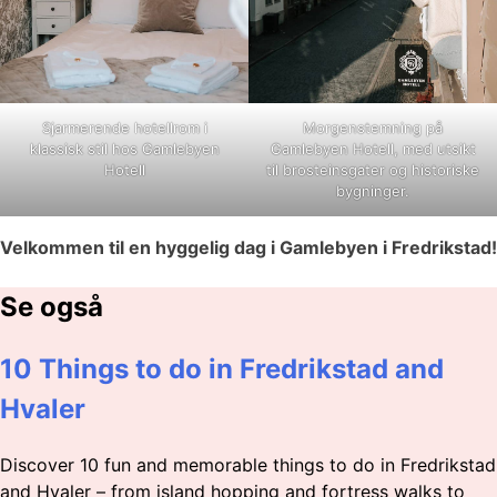
Sjarmerende hotellrom i
Morgenstemning på
klassisk stil hos Gamlebyen
Gamlebyen Hotell, med utsikt
Hotell
til brosteinsgater og historiske
bygninger.
Velkommen til en hyggelig dag i Gamlebyen i Fredrikstad!
Se også
10 Things to do in Fredrikstad and
Hvaler
Discover 10 fun and memorable things to do in Fredrikstad
and Hvaler – from island hopping and fortress walks to