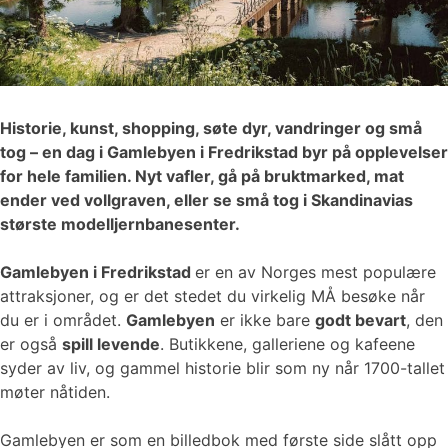
Historie, kunst, shopping, søte dyr, vandringer og små
tog – en dag i Gamlebyen i Fredrikstad byr på opplevelser
for hele familien. Nyt vafler, gå på bruktmarked, mat
ender ved vollgraven, eller se små tog i Skandinavias
største modelljernbanesenter.
Gamlebyen i Fredrikstad
er en av Norges mest populære
attraksjoner, og er det stedet du virkelig MÅ besøke når
du er i området.
Gamlebyen
er ikke bare
godt bevart
, den
er også
spill levende
. Butikkene, galleriene og kafeene
syder av liv, og gammel historie blir som ny når 1700-tallet
møter nåtiden.
Gamlebyen er som en billedbok med første side slått opp