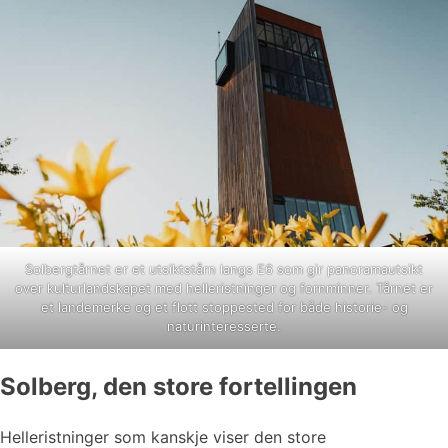
Solbergtårnet er et utsiktstårn langs E6 som gir panoramautsikt
over kulturlandskapet med helleristninger og fornminner. Tårnet er
et landemerke og et flott stoppested for både historie- og
naturinteresserte.
Solberg, den store fortellingen
Helleristninger som kanskje viser den store