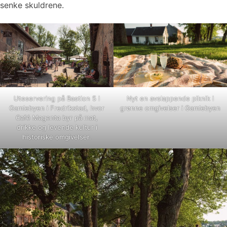
senke skuldrene.
Uteservering på Bastion 5 i
Nyt en avslappende piknik i
Gamlebyen i Fredrikstad, hvor
grønne omgivelser i Gamlebyen
Café Magenta byr på mat,
drikke og levende kultur i
historiske omgivelser.