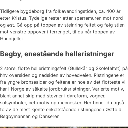
Tidligere bygdeborg fra folkevandringstiden, ca. 400 år
etter Kristus. Tydelige rester etter sperremuren mot nord
og øst. Gå opp på toppen av steinring feltet og følg stien
mot venstre oppover i terrenget, til du når toppen av
Hunnfjellet.
Begby, enestående helleristninger
2 store, flotte helleristningsfelt (Gullskår og Skolefeltet) på
hhv oversiden og nedsiden av hovedveien. Ristningene er
fra yngre bronsealder og feltene er noe av det flotteste vi
har i Norge av såkalte jordbruksristninger. Varierte motiv,
blant annet skip med stevner i dyreform, vogner,
solsymboler, nettmotiv og mennesker. Her finner du også
to av de mest kjente enkeltstående ristningene i Østfold;
Begbymannen og Danseren.