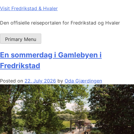
Skip
Visit Fredrikstad & Hvaler
to
content
Den offisielle reiseportalen for Fredrikstad og Hvaler
Primary Menu
En sommerdag i Gamlebyen i
Fredrikstad
Posted on
22. July 2026
by
Oda Gjærdingen