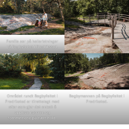
Familie ser på helleristninger
på Begbyfeltet i Fredrikstad.
Området rundt Begbyfeltet i
Begbymannen på Begbyfeltet i
Fredrikstad er tilrettelagt med
Fredrikstad.
stier som gjør det enkelt å
oppleve naturen og
fornminnene på nært hold.