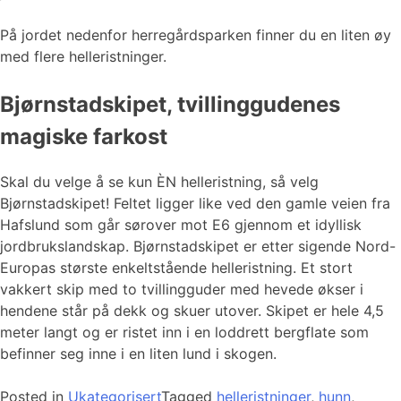
På jordet nedenfor herregårdsparken finner du en liten øy
med flere helleristninger.
Bjørnstadskipet, tvillinggudenes
magiske farkost
Skal du velge å se kun ÈN helleristning, så velg
Bjørnstadskipet! Feltet ligger like ved den gamle veien fra
Hafslund som går sørover mot E6 gjennom et idyllisk
jordbrukslandskap. Bjørnstadskipet er etter sigende Nord-
Europas største enkeltstående helleristning. Et stort
vakkert skip med to tvillingguder med hevede økser i
hendene står på dekk og skuer utover. Skipet er hele 4,5
meter langt og er ristet inn i en loddrett bergflate som
befinner seg inne i en liten lund i skogen.
Posted in
Ukategorisert
Tagged
helleristninger
,
hunn
,