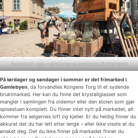
Gammelt blir nytt – retroflasker og emballasje på frimarkedet
På lørdager og søndager i sommer er det frimarked i
Gamlebyen
, da forvandles Kongens Torg til et sydende
bruktmarked. Her kan du finne det krystallglasset som
mangler i samlingen fra oldemor eller den stolen som gjør
spisestuen komplett. Du finner intet nytt på markedet, alt
kommer fra selgernes loft og kjeller. Er du heldig finner du
akkurat det du har lett etter lenge – eller ikke visste at du
ønsket deg. Det du ikke finner på markedet finner du