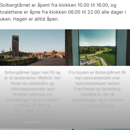
Solbergtårnet er åpent fra klokken 10.00 til 16.00, og
toalettene er åpne fra klokken 06.00 til 22.00 alle dager i
uken. Hagen er alltid åpen.
Solbergtårnet ligger ved E6 og
Fra toppen av Solbergtårnet får
er et landemerke i Østfold. Her
man panoramautsikt over
finner du utsiktstårn og
kulturlandskapet mellom
informasjonssenter som
Fredrikstad og Sarpsborg.
forteller historien om
Området er rikt på
helleristninger og fornminner i
helleristninger og fornminner
området. Et naturlig
fra bronsealderen.
stoppested for både
historieinteresserte og
reisende.