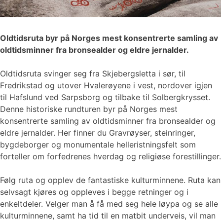
Oldtidsruta byr på Norges mest konsentrerte samling av
oldtidsminner fra bronsealder og eldre jernalder.
Oldtidsruta svinger seg fra Skjebergsletta i sør, til
Fredrikstad og utover Hvalerøyene i vest, nordover igjen
til Hafslund ved Sarpsborg og tilbake til Solbergkrysset.
Denne historiske rundturen byr på Norges mest
konsentrerte samling av oldtidsminner fra bronsealder og
eldre jernalder. Her finner du Gravrøyser, steinringer,
bygdeborger og monumentale helleristningsfelt som
forteller om forfedrenes hverdag og religiøse forestillinger.
Følg ruta og opplev de fantastiske kulturminnene. Ruta kan
selvsagt kjøres og oppleves i begge retninger og i
enkeltdeler. Velger man å få med seg hele løypa og se alle
kulturminnene, samt ha tid til en matbit underveis, vil man