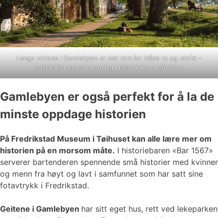
Langs vollene i Gamlebyen er det rom for både ro og utsikt –
perfekt for en sommerdag i historiske omgivelser.
Gamlebyen er også perfekt for å la de
minste oppdage historien
På Fredrikstad Museum i Tøihuset kan alle lære mer om
historien på en morsom måte.
I historiebaren «Bar 1567»
serverer bartenderen spennende små historier med kvinner
og menn fra høyt og lavt i samfunnet som har satt sine
fotavtrykk i Fredrikstad.
Geitene i Gamlebyen
har sitt eget hus, rett ved lekeparken