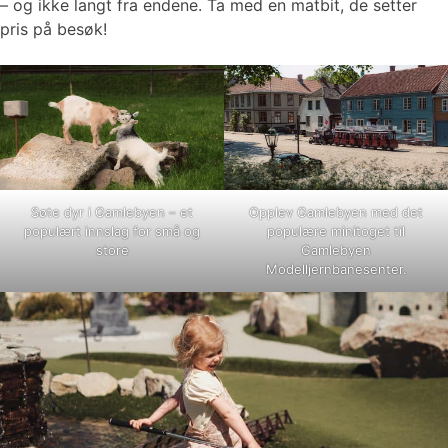
– og ikke langt fra endene. Ta med en matbit, de setter
pris på besøk!
Søte dyr i Gamlebyen – et
Opplev Gamlebyen med det
populært innslag for små og
populære minitoget til
store
Gamlebyen
Modelljernbanesenter.