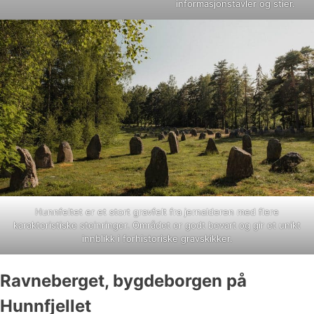
informasjonstavler og stier.
Hunnfeltet er et stort gravfelt fra jernalderen med flere
karakteristiske steinringer. Området er godt bevart og gir et unikt
innblikk i forhistoriske gravskikker.
Ravneberget, bygdeborgen på
Hunnfjellet