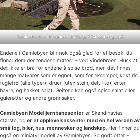
Familieaktivitet i Fredrikstad: Minigolf for store og små
Endene i Gamlebyen blir nok også glad for et besøk, du
finner dem der “endene møtes” – ved Vindebroen. Husk at
det ikke er bra for endene å spise brød, men det finnes
mange matvarer som er egnet, som for eksempel; kokt ris,
fuglefrø (alle typer), druer (uten stein, delt i to), erter,
havre, og hakket salat. Geitene kan også spise salat eller
gulerøtter og andre grønnsaker.
Gamlebyen Modelljernbanesenter
er Skandinavias
største, og
er et opplevelsessenter med en hel verden av
små tog, biler, hus, mennesker og landskap
. Her finner du
også en miniatyrmodell av Gamlebyen. Se godt etter –