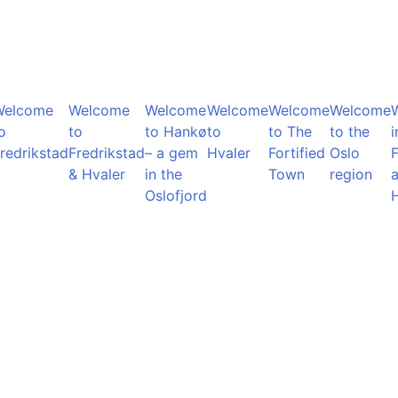
Welcome
Welcome
Welcome
Welcome
Welcome
Welcome
o
to
to Hankø
to
to The
to the
i
redrikstad
Fredrikstad
– a gem
Hvaler
Fortified
Oslo
F
& Hvaler
in the
Town
region
Oslofjord