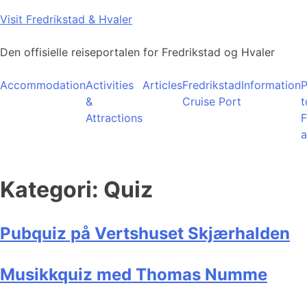
Skip
Visit Fredrikstad & Hvaler
to
content
Den offisielle reiseportalen for Fredrikstad og Hvaler
Accommodation
Activities
Articles
Fredrikstad
Information
P
&
Cruise Port
t
Attractions
F
a
Kategori:
Quiz
Pubquiz på Vertshuset Skjærhalden
Musikkquiz med Thomas Numme