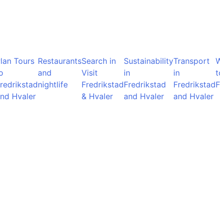
lan Tours
Restaurants
Search in
Sustainability
Transport
o
and
Visit
in
in
t
redrikstad
nightlife
Fredrikstad
Fredrikstad
Fredrikstad
F
nd Hvaler
& Hvaler
and Hvaler
and Hvaler