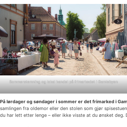
Sommerstemning og lokal handel på frimarkedet i Gamlebyen
På lørdager og søndager i sommer er det frimarked i Ga
samlingen fra oldemor eller den stolen som gjør spisestuen 
du har lett etter lenge – eller ikke visste at du ønsket de