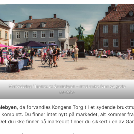
Markedsdag i hjertet av Gamlebyen – med unike funn og gode
samtaler
mlebyen
, da forvandles Kongens Torg til et sydende bruktma
komplett. Du finner intet nytt på markedet, alt kommer fra s
g. Det du ikke finner på markedet finner du sikkert i en av