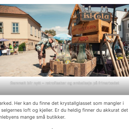
Gammelt blir nytt – retroflasker og emballasje på frimarkedet
rked. Her kan du finne det krystallglasset som mangler i
elgernes loft og kjeller. Er du heldig finner du akkurat det
 Gamlebyens mange små butikker.