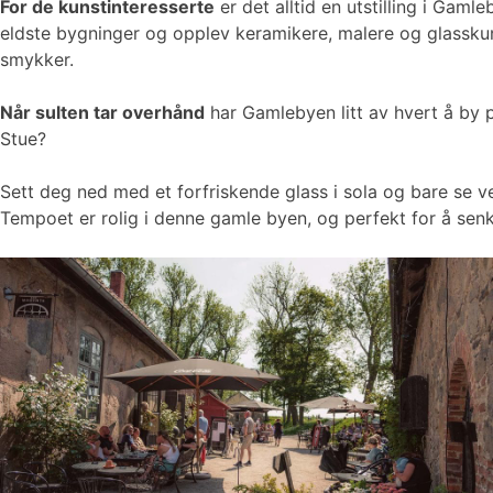
For de kunstinteresserte
er det alltid en utstilling i Ga
eldste bygninger og opplev keramikere, malere og glasskuns
smykker.
Når sulten tar overhånd
har Gamlebyen litt av hvert å by p
Stue?
Sett deg ned med et forfriskende glass i sola og bare se v
Tempoet er rolig i denne gamle byen, og perfekt for å sen