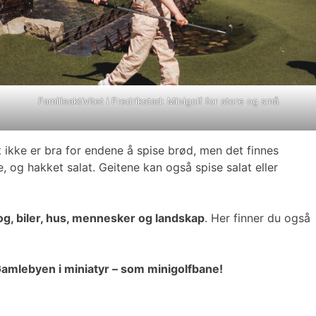
Familieaktivitet i Fredrikstad: Minigolf for store og små
ikke er bra for endene å spise brød, men det finnes
e, og hakket salat. Geitene kan også spise salat eller
g, biler, hus, mennesker og landskap
. Her finner du også
amlebyen i miniatyr – som minigolfbane!