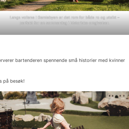
Langs vollene i Gamlebyen er det rom for både ro og utsikt –
perfekt for en sommerdag i historiske omgivelser.
erverer bartenderen spennende små historier med kvinner
is på besøk!