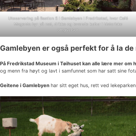
Uteservering på Bastion 5 i Gamlebyen i Fredrikstad, hvor Café
Magenta byr på mat, drikke og levende kultur i historiske
omgivelser.
Gamlebyen er også perfekt for å la de
På Fredrikstad Museum i Tøihuset kan alle lære mer om 
og menn fra høyt og lavt i samfunnet som har satt sine fota
Geitene i Gamlebyen
har sitt eget hus, rett ved lekeparke