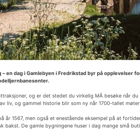
g – en dag i Gamlebyen i Fredrikstad byr på opplevelser fo
modelljernbanesenter.
traksjoner, og er det stedet du virkelig MÅ besøke når du 
av liv, og gammel historie blir som ny når 1700-tallet møter
å år 1567, men også et enestående eksempel på at fortiden 
ersk bakst. De gamle bygningene huser i dag mange små but