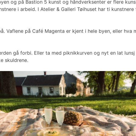
mlebyen og på Bastion 5 kunst og håndverksenter er flere k
tnere i arbeid. I Atelier & Galleri Tøihuset har ti kunstne
å. Vaflene på Café Magenta er kjent i hele byen, eller hva
erden gå forbi. Eller ta med piknikkurven og nyt en lat lu
ke skuldrene.