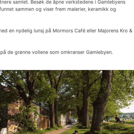
unstnere samlet. Besøk de åpne verkstedene i Gamlebyens
re funnet sammen og viser frem malerier, keramikk og
 med en nydelig lunsj på Mormors Café eller Majorens Kro &
nsj på de grønne vollene som omkranser Gamlebyen.