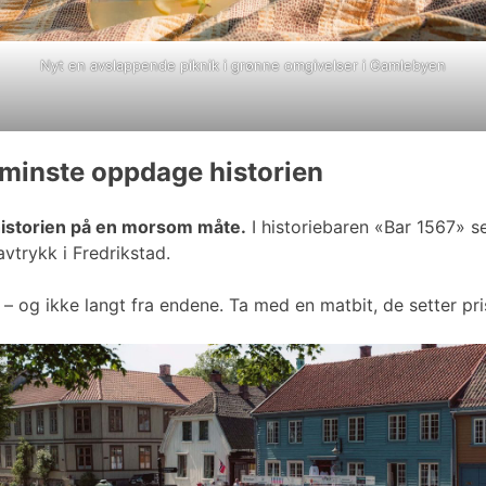
Nyt en avslappende piknik i grønne omgivelser i Gamlebyen
 minste oppdage historien
historien på en morsom måte.
I historiebaren «Bar 1567» s
vtrykk i Fredrikstad.
n – og ikke langt fra endene. Ta med en matbit, de setter pr