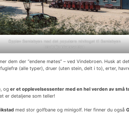
Opplev Gamlebyen med det populære minitoget til Gamlebyen
Modelljernbanesenter.
nner dem der “endene møtes” – ved Vindebroen. Husk at det 
efrø (alle typer), druer (uten stein, delt i to), erter, havr
, og
er et opplevelsessenter med en hel verden av små to
t er detaljene som teller!
ikstad
med stor golfbane og minigolf. Her finner du også
G