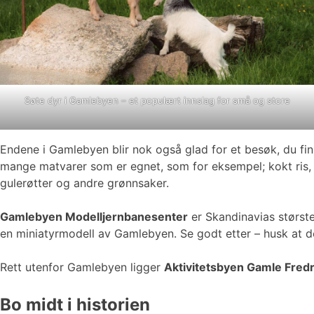
Søte dyr i Gamlebyen – et populært innslag for små og store
Endene i Gamlebyen blir nok også glad for et besøk, du fi
mange matvarer som er egnet, som for eksempel; kokt ris, fugl
gulerøtter og andre grønnsaker.
Gamlebyen Modelljernbanesenter
er Skandinavias største
en miniatyrmodell av Gamlebyen. Se godt etter – husk at de
Rett utenfor Gamlebyen ligger
Aktivitetsbyen Gamle Fredr
Bo midt i historien