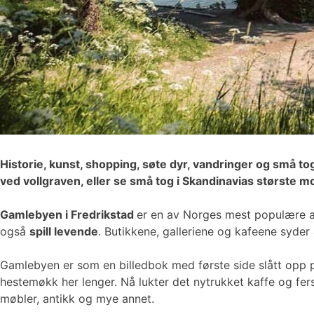
Historie, kunst, shopping, søte dyr, vandringer og små to
ved vollgraven, eller se små tog i Skandinavias største 
Gamlebyen i Fredrikstad
er en av Norges mest populære at
også
spill levende
. Butikkene, galleriene og kafeene syder 
Gamlebyen er som en billedbok med første side slått opp p
hestemøkk her lenger. Nå lukter det nytrukket kaffe og f
møbler, antikk og mye annet.