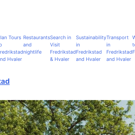
lan Tours
Restaurants
Search in
Sustainability
Transport
o
and
Visit
in
in
t
redrikstad
nightlife
Fredrikstad
Fredrikstad
Fredrikstad
F
nd Hvaler
& Hvaler
and Hvaler
and Hvaler
tad