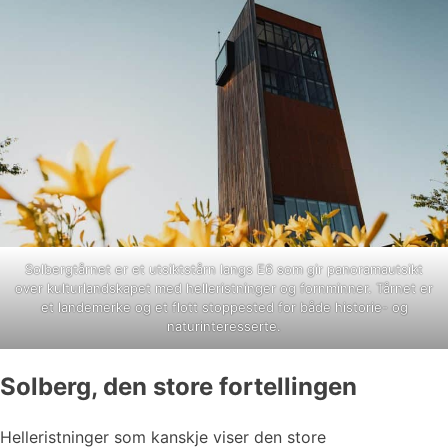
Solbergtårnet er et utsiktstårn langs E6 som gir panoramautsikt
over kulturlandskapet med helleristninger og fornminner. Tårnet er
et landemerke og et flott stoppested for både historie- og
naturinteresserte.
Solberg, den store fortellingen
Helleristninger som kanskje viser den store