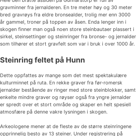
Hele den bratte åssiden på Gunnarstorp er full av
gravminner fra jernalderen. En tre meter høy og 30 meter
bred gravrøys fra eldre bronsealder, trolig mer enn 3000
år gammel, troner på toppen av åsen. Enda lenger inn i
skogen finner man også noen store steinbautaer plassert i
sirkel, steinsettinger og steinringer fra bronse- og jernalder
som tilhører et stort gravfelt som var i bruk i over 1000 år.
Steinring feltet på Hunn
Dette oppfattes av mange som det mest spektakulære
kulturminnet på ruta. En rekke graver fra før-romersk
jernalder bestående av ringer med store steinblokker, samt
enkelte mindre graver og røyser også fra yngre jernalder
er spredt over et stort område og skaper en helt spesiell
atmosfære på denne vakre lysningen i skogen.
Arkeologene mener at de fleste av de større steinringene
opprinnelig besto av 13 steiner. Under registrering på