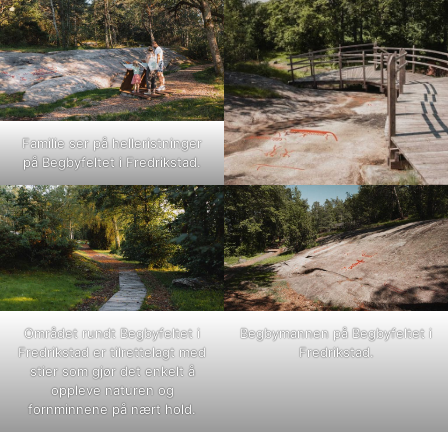
Familie ser på helleristninger
på Begbyfeltet i Fredrikstad.
Området rundt Begbyfeltet i
Begbymannen på Begbyfeltet i
Fredrikstad er tilrettelagt med
Fredrikstad.
stier som gjør det enkelt å
oppleve naturen og
fornminnene på nært hold.