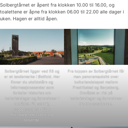
Solbergtårnet er åpent fra klokken 10.00 til 16.00, og
toalettene er åpne fra klokken 06.00 til 22.00 alle dager i
uken. Hagen er alltid åpen.
Solbergtårnet ligger ved E6 og
Fra toppen av Solbergtårnet får
er et landemerke i Østfold. Her
man panoramautsikt over
finner du utsiktstårn og
kulturlandskapet mellom
informasjonssenter som
Fredrikstad og Sarpsborg.
forteller historien om
Området er rikt på
helleristninger og fornminner i
helleristninger og fornminner
området. Et naturlig
fra bronsealderen.
stoppested for både
historieinteresserte og
reisende.