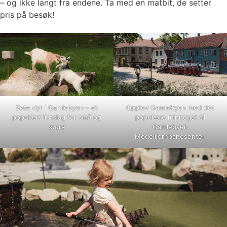
– og ikke langt fra endene. Ta med en matbit, de setter
pris på besøk!
Søte dyr i Gamlebyen – et
Opplev Gamlebyen med det
populært innslag for små og
populære minitoget til
store
Gamlebyen
Modelljernbanesenter.