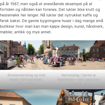
på år 1567, men også et enestående eksempel på at
fortiden og nåtiden kan forenes. Det lukter ikke krutt og
hestemøkk her lenger. Nå lukter det nytrukket kaffe og
fersk bakst. De gamle bygningene huser i dag mange små
butikker hvor man kan man kjøpe design, kunst, håndverk,
møbler, antikk og mye annet.
Sommerstemning og lokal
Markedsdag i hjertet av
handel på frimarkedet i
Gamlebyen – med unike funn
Gamlebyen
og gode samtaler