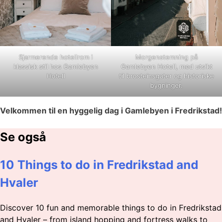
Sjarmerende hotellrom i
Morgenstemning på
klassisk stil hos Gamlebyen
Gamlebyen Hotell, med utsikt
Hotell
til brosteinsgater og historiske
bygninger.
Velkommen til en hyggelig dag i Gamlebyen i Fredrikstad!
Se også
10 Things to do in Fredrikstad and
Hvaler
Discover 10 fun and memorable things to do in Fredrikstad
and Hvaler – from island hopping and fortress walks to