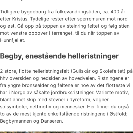
Tidligere bygdeborg fra folkevandringstiden, ca. 400 år
etter Kristus. Tydelige rester etter sperremuren mot nord
og øst. Gå opp på toppen av steinring feltet og følg stien
mot venstre oppover i terrenget, til du når toppen av
Hunnfjellet.
Begby, enestående helleristninger
2 store, flotte helleristningsfelt (Gullskår og Skolefeltet) på
hhv oversiden og nedsiden av hovedveien. Ristningene er
fra yngre bronsealder og feltene er noe av det flotteste vi
har i Norge av såkalte jordbruksristninger. Varierte motiv,
blant annet skip med stevner i dyreform, vogner,
solsymboler, nettmotiv og mennesker. Her finner du også
to av de mest kjente enkeltstående ristningene i Østfold;
Begbymannen og Danseren.