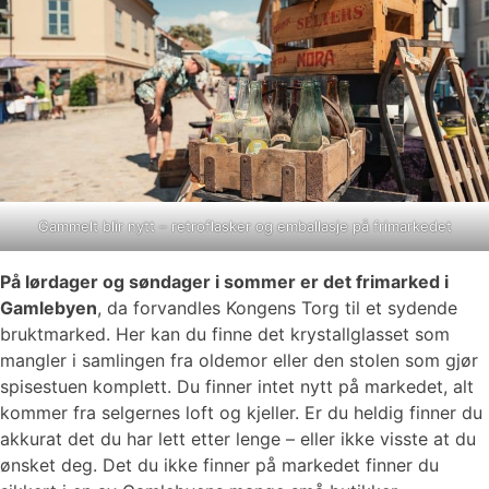
Gammelt blir nytt – retroflasker og emballasje på frimarkedet
På lørdager og søndager i sommer er det frimarked i
Gamlebyen
, da forvandles Kongens Torg til et sydende
bruktmarked. Her kan du finne det krystallglasset som
mangler i samlingen fra oldemor eller den stolen som gjør
spisestuen komplett. Du finner intet nytt på markedet, alt
kommer fra selgernes loft og kjeller. Er du heldig finner du
akkurat det du har lett etter lenge – eller ikke visste at du
ønsket deg. Det du ikke finner på markedet finner du