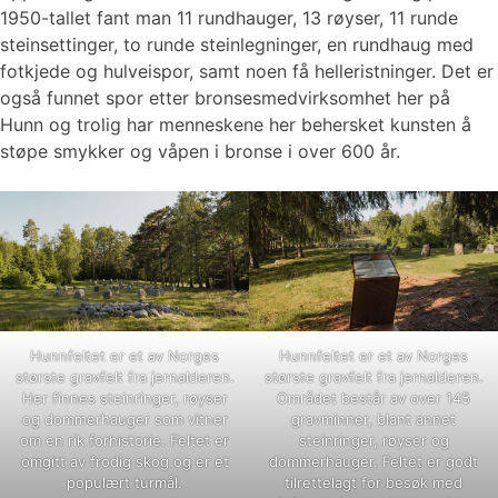
1950-tallet fant man 11 rundhauger, 13 røyser, 11 runde
steinsettinger, to runde steinlegninger, en rundhaug med
fotkjede og hulveispor, samt noen få helleristninger. Det er
også funnet spor etter bronsesmedvirksomhet her på
Hunn og trolig har menneskene her behersket kunsten å
støpe smykker og våpen i bronse i over 600 år.
Hunnfeltet er et av Norges
Hunnfeltet er et av Norges
største gravfelt fra jernalderen.
største gravfelt fra jernalderen.
Her finnes steinringer, røyser
Området består av over 145
og dommerhauger som vitner
gravminner, blant annet
om en rik forhistorie. Feltet er
steinringer, røyser og
omgitt av frodig skog og er et
dommerhauger. Feltet er godt
populært turmål.
tilrettelagt for besøk med