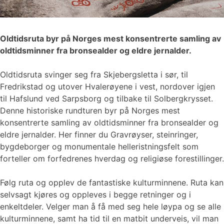
Oldtidsruta byr på Norges mest konsentrerte samling av
oldtidsminner fra bronsealder og eldre jernalder.
Oldtidsruta svinger seg fra Skjebergsletta i sør, til
Fredrikstad og utover Hvalerøyene i vest, nordover igjen
til Hafslund ved Sarpsborg og tilbake til Solbergkrysset.
Denne historiske rundturen byr på Norges mest
konsentrerte samling av oldtidsminner fra bronsealder og
eldre jernalder. Her finner du Gravrøyser, steinringer,
bygdeborger og monumentale helleristningsfelt som
forteller om forfedrenes hverdag og religiøse forestillinger.
Følg ruta og opplev de fantastiske kulturminnene. Ruta kan
selvsagt kjøres og oppleves i begge retninger og i
enkeltdeler. Velger man å få med seg hele løypa og se alle
kulturminnene, samt ha tid til en matbit underveis, vil man