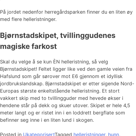
På jordet nedenfor herregårdsparken finner du en liten øy
med flere helleristninger.
Bjørnstadskipet, tvillinggudenes
magiske farkost
Skal du velge å se kun ÈN helleristning, så velg
Bjørnstadskipet! Feltet ligger like ved den gamle veien fra
Hafslund som går sørover mot E6 gjennom et idyllisk
jordbrukslandskap. Bjørnstadskipet er etter sigende Nord-
Europas største enkeltstående helleristning. Et stort
vakkert skip med to tvillingguder med hevede økser i
hendene står på dekk og skuer utover. Skipet er hele 4,5
meter langt og er ristet inn i en loddrett bergflate som
befinner seg inne i en liten lund i skogen.
Posted in
Ukategorisert
Tagged
helleristninger
,
hunn
,