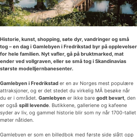
Historie, kunst, shopping, søte dyr, vandringer og små
tog – en dag i Gamlebyen i Fredrikstad byr på opplevelser
for hele familien. Nyt vafler, gå på bruktmarked, mat
ender ved vollgraven, eller se små tog i Skandinavias
største modelljernbanesenter.
Gamlebyen i Fredrikstad
er en av Norges mest populære
attraksjoner, og er det stedet du virkelig MÅ besøke når
du er i området.
Gamlebyen
er ikke bare
godt bevart
, den
er også
spill levende
. Butikkene, galleriene og kafeene
syder av liv, og gammel historie blir som ny når 1700-tallet
møter nåtiden.
Gamlebyen er som en billedbok med første side slått opp