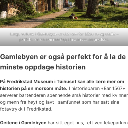
Langs vollene i Gamlebyen er det rom for både ro og utsikt –
perfekt for en sommerdag i historiske omgivelser.
Gamlebyen er også perfekt for å la de
minste oppdage historien
På Fredrikstad Museum i Tøihuset kan alle lære mer om
historien på en morsom måte.
I historiebaren «Bar 1567»
serverer bartenderen spennende små historier med kvinner
og menn fra høyt og lavt i samfunnet som har satt sine
fotavtrykk i Fredrikstad.
Geitene i Gamlebyen
har sitt eget hus, rett ved lekeparken