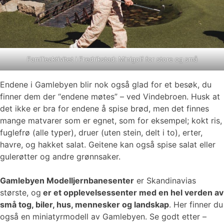
Familieaktivitet i Fredrikstad: Minigolf for store og små
Endene i Gamlebyen blir nok også glad for et besøk, du
finner dem der “endene møtes” – ved Vindebroen. Husk at
det ikke er bra for endene å spise brød, men det finnes
mange matvarer som er egnet, som for eksempel; kokt ris,
fuglefrø (alle typer), druer (uten stein, delt i to), erter,
havre, og hakket salat. Geitene kan også spise salat eller
gulerøtter og andre grønnsaker.
Gamlebyen Modelljernbanesenter
er Skandinavias
største, og
er et opplevelsessenter med en hel verden av
små tog, biler, hus, mennesker og landskap
. Her finner du
også en miniatyrmodell av Gamlebyen. Se godt etter –