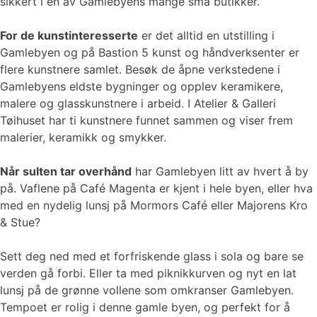
sikkert i en av Gamlebyens mange små butikker.
For de kunstinteresserte
er det alltid en utstilling i
Gamlebyen og på Bastion 5 kunst og håndverksenter er
flere kunstnere samlet. Besøk de åpne verkstedene i
Gamlebyens eldste bygninger og opplev keramikere,
malere og glasskunstnere i arbeid. I Atelier & Galleri
Tøihuset har ti kunstnere funnet sammen og viser frem
malerier, keramikk og smykker.
Når sulten tar overhånd
har Gamlebyen litt av hvert å by
på. Vaflene på Café Magenta er kjent i hele byen, eller hva
med en nydelig lunsj på Mormors Café eller Majorens Kro
& Stue?
Sett deg ned med et forfriskende glass i sola og bare se
verden gå forbi. Eller ta med piknikkurven og nyt en lat
lunsj på de grønne vollene som omkranser Gamlebyen.
Tempoet er rolig i denne gamle byen, og perfekt for å