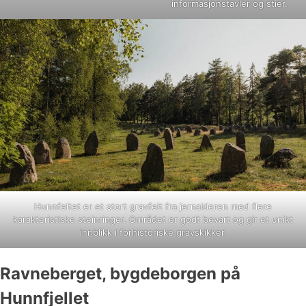
informasjonstavler og stier.
Hunnfeltet er et stort gravfelt fra jernalderen med flere
karakteristiske steinringer. Området er godt bevart og gir et unikt
innblikk i forhistoriske gravskikker.
Ravneberget, bygdeborgen på
Hunnfjellet