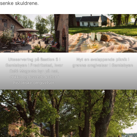
senke skuldrene.
Uteservering på Bastion 5 i
Nyt en avslappende piknik i
Gamlebyen i Fredrikstad, hvor
grønne omgivelser i Gamlebyen
Café Magenta byr på mat,
drikke og levende kultur i
historiske omgivelser.