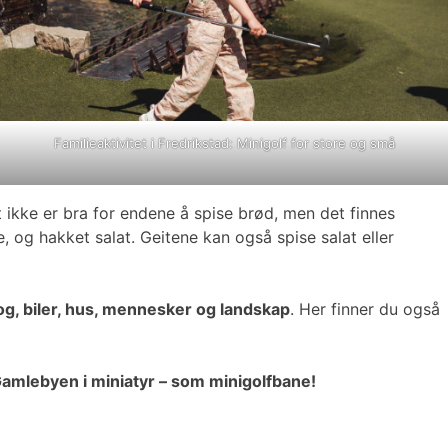
Familieaktivitet i Fredrikstad: Minigolf for store og små
ikke er bra for endene å spise brød, men det finnes
e, og hakket salat. Geitene kan også spise salat eller
g, biler, hus, mennesker og landskap
. Her finner du også
amlebyen i miniatyr – som minigolfbane!