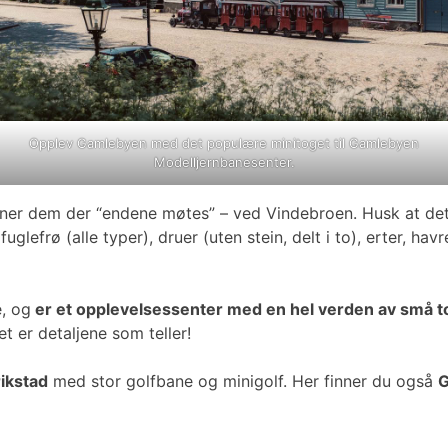
Opplev Gamlebyen med det populære minitoget til Gamlebyen
Modelljernbanesenter.
nner dem der “endene møtes” – ved Vindebroen. Husk at det 
efrø (alle typer), druer (uten stein, delt i to), erter, havr
, og
er et opplevelsessenter med en hel verden av små to
t er detaljene som teller!
ikstad
med stor golfbane og minigolf. Her finner du også
G