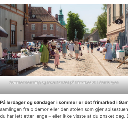
Sommerstemning og lokal handel på frimarkedet i Gamlebyen
På lørdager og søndager i sommer er det frimarked i Ga
samlingen fra oldemor eller den stolen som gjør spisestuen 
du har lett etter lenge – eller ikke visste at du ønsket de