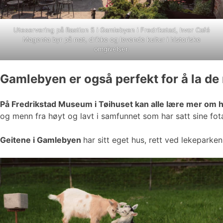
Uteservering på Bastion 5 i Gamlebyen i Fredrikstad, hvor Café
Magenta byr på mat, drikke og levende kultur i historiske
omgivelser.
Gamlebyen er også perfekt for å la de
På Fredrikstad Museum i Tøihuset kan alle lære mer om 
og menn fra høyt og lavt i samfunnet som har satt sine fota
Geitene i Gamlebyen
har sitt eget hus, rett ved lekeparke