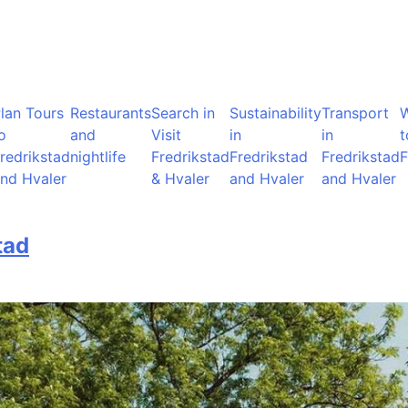
lan Tours
Restaurants
Search in
Sustainability
Transport
o
and
Visit
in
in
t
redrikstad
nightlife
Fredrikstad
Fredrikstad
Fredrikstad
F
nd Hvaler
& Hvaler
and Hvaler
and Hvaler
tad