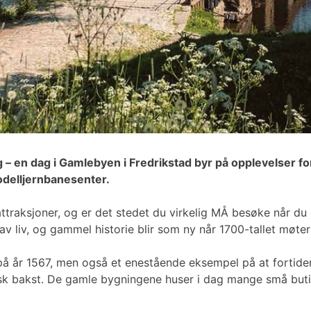
g – en dag i Gamlebyen i Fredrikstad byr på opplevelser fo
modelljernbanesenter.
traksjoner, og er det stedet du virkelig MÅ besøke når du 
av liv, og gammel historie blir som ny når 1700-tallet møter
å år 1567, men også et enestående eksempel på at fortiden 
ersk bakst. De gamle bygningene huser i dag mange små but