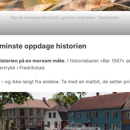
Nyt en avslappende piknik i grønne omgivelser i Gamlebyen
 minste oppdage historien
historien på en morsom måte.
I historiebaren «Bar 1567» s
vtrykk i Fredrikstad.
n – og ikke langt fra endene. Ta med en matbit, de setter pr