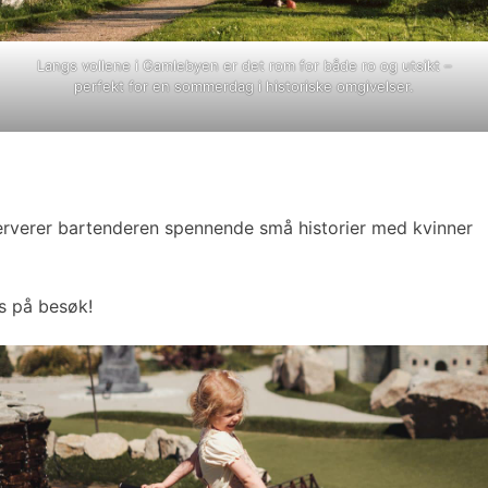
Langs vollene i Gamlebyen er det rom for både ro og utsikt –
perfekt for en sommerdag i historiske omgivelser.
erverer bartenderen spennende små historier med kvinner
is på besøk!