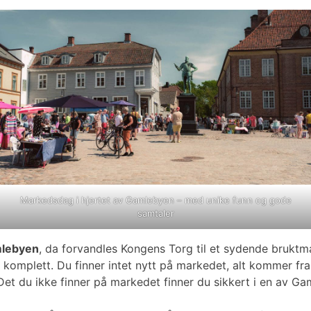
Markedsdag i hjertet av Gamlebyen – med unike funn og gode
samtaler
mlebyen
, da forvandles Kongens Torg til et sydende bruktma
komplett. Du finner intet nytt på markedet, alt kommer fra s
g. Det du ikke finner på markedet finner du sikkert i en av