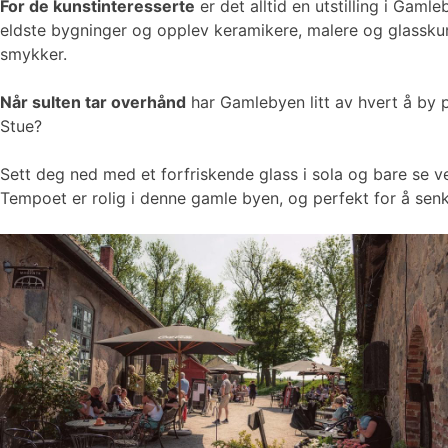
For de kunstinteresserte
er det alltid en utstilling i Ga
eldste bygninger og opplev keramikere, malere og glasskuns
smykker.
Når sulten tar overhånd
har Gamlebyen litt av hvert å by p
Stue?
Sett deg ned med et forfriskende glass i sola og bare se v
Tempoet er rolig i denne gamle byen, og perfekt for å sen