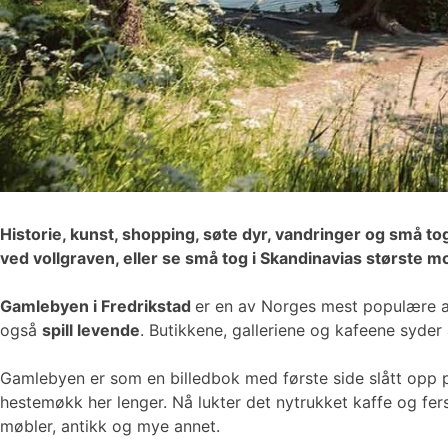
Historie, kunst, shopping, søte dyr, vandringer og små to
ved vollgraven, eller se små tog i Skandinavias største 
Gamlebyen i Fredrikstad
er en av Norges mest populære at
også
spill levende
. Butikkene, galleriene og kafeene syder 
Gamlebyen er som en billedbok med første side slått opp p
hestemøkk her lenger. Nå lukter det nytrukket kaffe og f
møbler, antikk og mye annet.