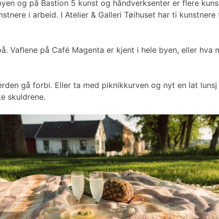
mlebyen og på Bastion 5 kunst og håndverksenter er flere k
tnere i arbeid. I Atelier & Galleri Tøihuset har ti kunstne
å. Vaflene på Café Magenta er kjent i hele byen, eller hva
erden gå forbi. Eller ta med piknikkurven og nyt en lat lu
ke skuldrene.