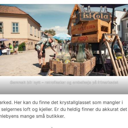
Gammelt blir nytt – retroflasker og emballasje på frimarkedet
rked. Her kan du finne det krystallglasset som mangler i
elgernes loft og kjeller. Er du heldig finner du akkurat det
 Gamlebyens mange små butikker.