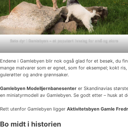
Søte dyr i Gamlebyen – et populært innslag for små og store
Endene i Gamlebyen blir nok også glad for et besøk, du fi
mange matvarer som er egnet, som for eksempel; kokt ris, fugl
gulerøtter og andre grønnsaker.
Gamlebyen Modelljernbanesenter
er Skandinavias største
en miniatyrmodell av Gamlebyen. Se godt etter – husk at de
Rett utenfor Gamlebyen ligger
Aktivitetsbyen Gamle Fredr
Bo midt i historien