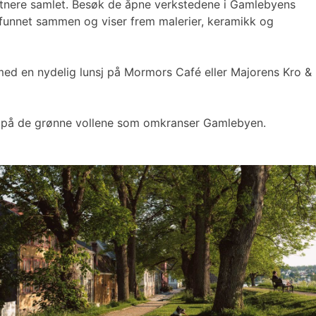
unstnere samlet. Besøk de åpne verkstedene i Gamlebyens
re funnet sammen og viser frem malerier, keramikk og
 med en nydelig lunsj på Mormors Café eller Majorens Kro &
nsj på de grønne vollene som omkranser Gamlebyen.