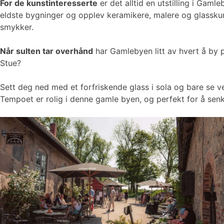
For de kunstinteresserte
er det alltid en utstilling i Ga
eldste bygninger og opplev keramikere, malere og glasskuns
smykker.
Når sulten tar overhånd
har Gamlebyen litt av hvert å by p
Stue?
Sett deg ned med et forfriskende glass i sola og bare se v
Tempoet er rolig i denne gamle byen, og perfekt for å sen