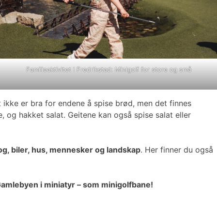
Familieaktivitet i Fredrikstad: Minigolf for store og små
ikke er bra for endene å spise brød, men det finnes
e, og hakket salat. Geitene kan også spise salat eller
g, biler, hus, mennesker og landskap
. Her finner du også
amlebyen i miniatyr – som minigolfbane!