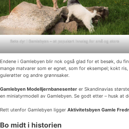
Søte dyr i Gamlebyen – et populært innslag for små og store
Endene i Gamlebyen blir nok også glad for et besøk, du fi
mange matvarer som er egnet, som for eksempel; kokt ris, fugl
gulerøtter og andre grønnsaker.
Gamlebyen Modelljernbanesenter
er Skandinavias største
en miniatyrmodell av Gamlebyen. Se godt etter – husk at de
Rett utenfor Gamlebyen ligger
Aktivitetsbyen Gamle Fredr
Bo midt i historien