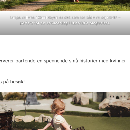
Langs vollene i Gamlebyen er det rom for både ro og utsikt –
perfekt for en sommerdag i historiske omgivelser.
erverer bartenderen spennende små historier med kvinner
is på besøk!