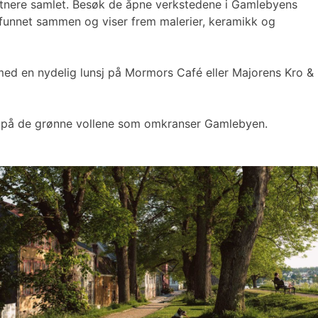
unstnere samlet. Besøk de åpne verkstedene i Gamlebyens
re funnet sammen og viser frem malerier, keramikk og
 med en nydelig lunsj på Mormors Café eller Majorens Kro &
nsj på de grønne vollene som omkranser Gamlebyen.