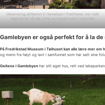
Uteservering på Bastion 5 i Gamlebyen i Fredrikstad, hvor Café
Magenta byr på mat, drikke og levende kultur i historiske
omgivelser.
Gamlebyen er også perfekt for å la de
På Fredrikstad Museum i Tøihuset kan alle lære mer om 
og menn fra høyt og lavt i samfunnet som har satt sine fota
Geitene i Gamlebyen
har sitt eget hus, rett ved lekeparke