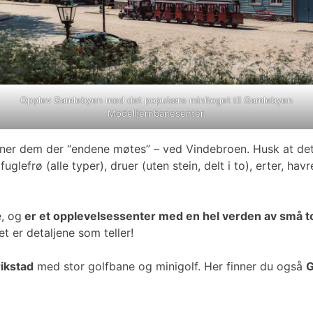
Opplev Gamlebyen med det populære minitoget til Gamlebyen
Modelljernbanesenter.
nner dem der “endene møtes” – ved Vindebroen. Husk at det 
efrø (alle typer), druer (uten stein, delt i to), erter, havr
, og
er et opplevelsessenter med en hel verden av små to
t er detaljene som teller!
ikstad
med stor golfbane og minigolf. Her finner du også
G