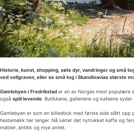
Historie, kunst, shopping, søte dyr, vandringer og små to
ved vollgraven, eller se små tog i Skandinavias største 
Gamlebyen i Fredrikstad
er en av Norges mest populære at
også
spill levende
. Butikkene, galleriene og kafeene syder 
Gamlebyen er som en billedbok med første side slått opp p
hestemøkk her lenger. Nå lukter det nytrukket kaffe og f
møbler, antikk og mye annet.