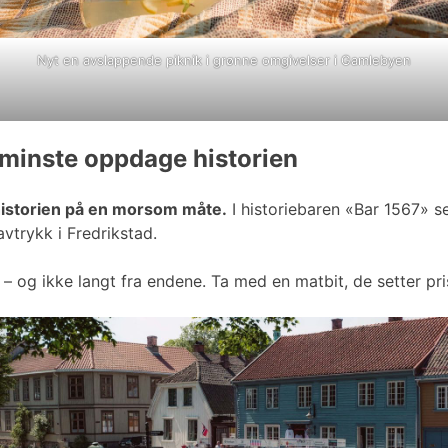
Nyt en avslappende piknik i grønne omgivelser i Gamlebyen
 minste oppdage historien
historien på en morsom måte.
I historiebaren «Bar 1567» s
vtrykk i Fredrikstad.
n – og ikke langt fra endene. Ta med en matbit, de setter pr