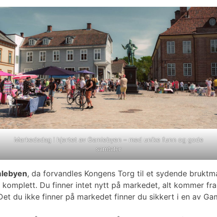
Markedsdag i hjertet av Gamlebyen – med unike funn og gode
samtaler
mlebyen
, da forvandles Kongens Torg til et sydende bruktma
komplett. Du finner intet nytt på markedet, alt kommer fra s
g. Det du ikke finner på markedet finner du sikkert i en av