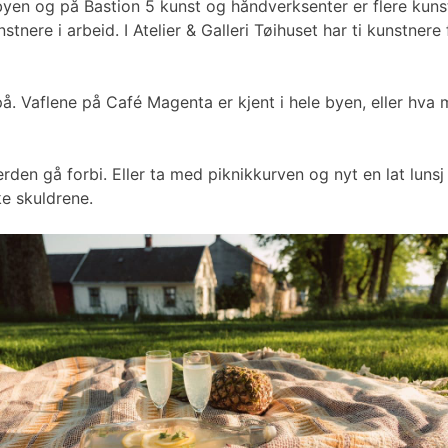
mlebyen og på Bastion 5 kunst og håndverksenter er flere k
tnere i arbeid. I Atelier & Galleri Tøihuset har ti kunstne
å. Vaflene på Café Magenta er kjent i hele byen, eller hva
erden gå forbi. Eller ta med piknikkurven og nyt en lat lu
ke skuldrene.