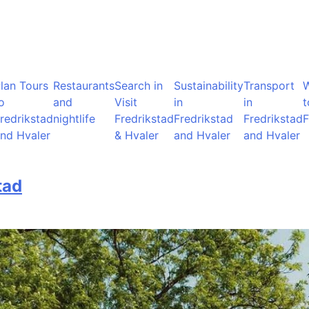
lan Tours
Restaurants
Search in
Sustainability
Transport
o
and
Visit
in
in
t
redrikstad
nightlife
Fredrikstad
Fredrikstad
Fredrikstad
F
nd Hvaler
& Hvaler
and Hvaler
and Hvaler
tad