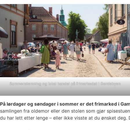
Sommerstemning og lokal handel på frimarkedet i Gamlebyen
På lørdager og søndager i sommer er det frimarked i Ga
samlingen fra oldemor eller den stolen som gjør spisestuen 
du har lett etter lenge – eller ikke visste at du ønsket de