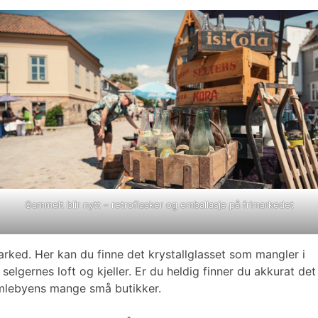
Gammelt blir nytt – retroflasker og emballasje på frimarkedet
rked. Her kan du finne det krystallglasset som mangler i
elgernes loft og kjeller. Er du heldig finner du akkurat det
 Gamlebyens mange små butikker.