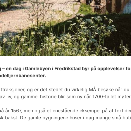
g – en dag i Gamlebyen i Fredrikstad byr på opplevelser fo
modelljernbanesenter.
traksjoner, og er det stedet du virkelig MÅ besøke når du 
av liv, og gammel historie blir som ny når 1700-tallet møter
å år 1567, men også et enestående eksempel på at fortiden 
ersk bakst. De gamle bygningene huser i dag mange små but