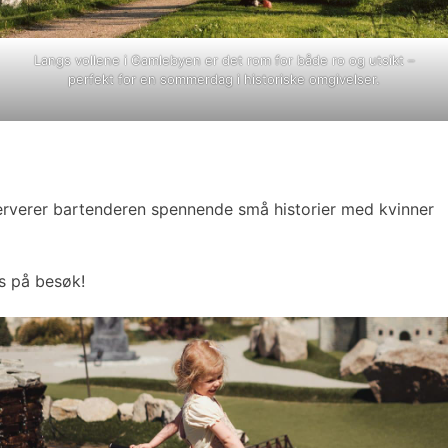
Langs vollene i Gamlebyen er det rom for både ro og utsikt –
perfekt for en sommerdag i historiske omgivelser.
erverer bartenderen spennende små historier med kvinner
is på besøk!