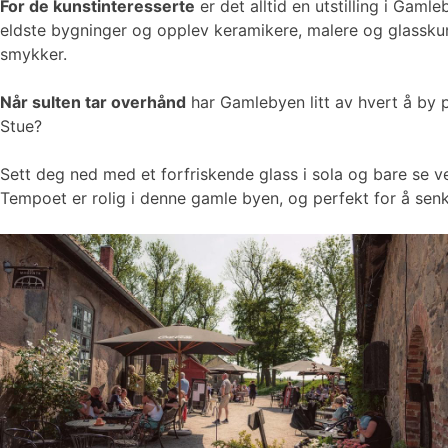
For de kunstinteresserte
er det alltid en utstilling i Ga
eldste bygninger og opplev keramikere, malere og glasskuns
smykker.
Når sulten tar overhånd
har Gamlebyen litt av hvert å by p
Stue?
Sett deg ned med et forfriskende glass i sola og bare se v
Tempoet er rolig i denne gamle byen, og perfekt for å sen