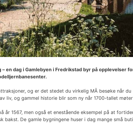
g – en dag i Gamlebyen i Fredrikstad byr på opplevelser fo
modelljernbanesenter.
traksjoner, og er det stedet du virkelig MÅ besøke når du 
av liv, og gammel historie blir som ny når 1700-tallet møter
å år 1567, men også et enestående eksempel på at fortiden 
ersk bakst. De gamle bygningene huser i dag mange små but