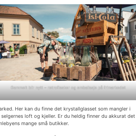
Gammelt blir nytt – retroflasker og emballasje på frimarkedet
rked. Her kan du finne det krystallglasset som mangler i
elgernes loft og kjeller. Er du heldig finner du akkurat det
 Gamlebyens mange små butikker.