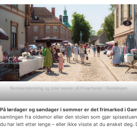
Sommerstemning og lokal handel på frimarkedet i Gamlebyen
På lørdager og søndager i sommer er det frimarked i Ga
samlingen fra oldemor eller den stolen som gjør spisestuen 
du har lett etter lenge – eller ikke visste at du ønsket de