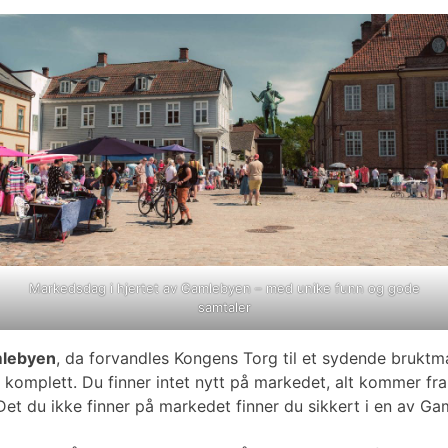
Markedsdag i hjertet av Gamlebyen – med unike funn og gode
samtaler
mlebyen
, da forvandles Kongens Torg til et sydende bruktma
komplett. Du finner intet nytt på markedet, alt kommer fra s
g. Det du ikke finner på markedet finner du sikkert i en av