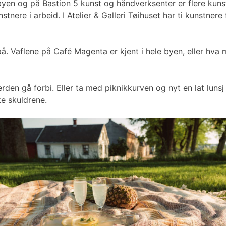
mlebyen og på Bastion 5 kunst og håndverksenter er flere k
tnere i arbeid. I Atelier & Galleri Tøihuset har ti kunstne
å. Vaflene på Café Magenta er kjent i hele byen, eller hva
erden gå forbi. Eller ta med piknikkurven og nyt en lat lu
ke skuldrene.