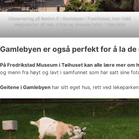
Uteservering på Bastion 5 i Gamlebyen i Fredrikstad, hvor Café
Magenta byr på mat, drikke og levende kultur i historiske
omgivelser.
Gamlebyen er også perfekt for å la de
På Fredrikstad Museum i Tøihuset kan alle lære mer om 
og menn fra høyt og lavt i samfunnet som har satt sine fota
Geitene i Gamlebyen
har sitt eget hus, rett ved lekeparke