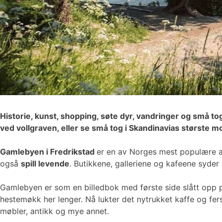
Historie, kunst, shopping, søte dyr, vandringer og små to
ved vollgraven, eller se små tog i Skandinavias største 
Gamlebyen i Fredrikstad
er en av Norges mest populære at
også
spill levende
. Butikkene, galleriene og kafeene syder 
Gamlebyen er som en billedbok med første side slått opp p
hestemøkk her lenger. Nå lukter det nytrukket kaffe og f
møbler, antikk og mye annet.