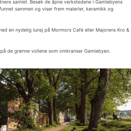
unstnere samlet. Besøk de åpne verkstedene i Gamlebyens
re funnet sammen og viser frem malerier, keramikk og
 med en nydelig lunsj på Mormors Café eller Majorens Kro &
nsj på de grønne vollene som omkranser Gamlebyen.