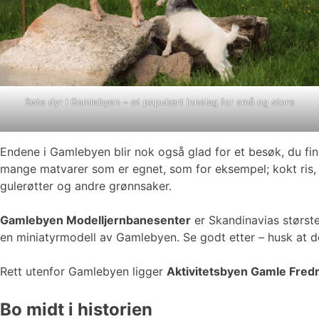
Søte dyr i Gamlebyen – et populært innslag for små og store
Endene i Gamlebyen blir nok også glad for et besøk, du fi
mange matvarer som er egnet, som for eksempel; kokt ris, fugl
gulerøtter og andre grønnsaker.
Gamlebyen Modelljernbanesenter
er Skandinavias største
en miniatyrmodell av Gamlebyen. Se godt etter – husk at de
Rett utenfor Gamlebyen ligger
Aktivitetsbyen Gamle Fredr
Bo midt i historien