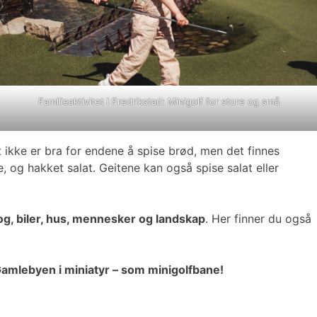
Familieaktivitet i Fredrikstad: Minigolf for store og små
ikke er bra for endene å spise brød, men det finnes
e, og hakket salat. Geitene kan også spise salat eller
g, biler, hus, mennesker og landskap
. Her finner du også
amlebyen i miniatyr – som minigolfbane!