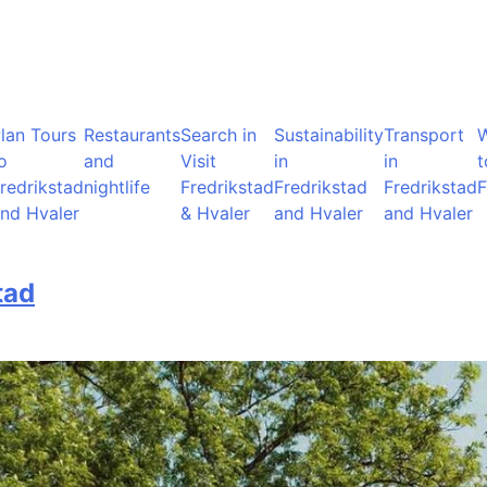
lan Tours
Restaurants
Search in
Sustainability
Transport
o
and
Visit
in
in
t
redrikstad
nightlife
Fredrikstad
Fredrikstad
Fredrikstad
F
nd Hvaler
& Hvaler
and Hvaler
and Hvaler
tad