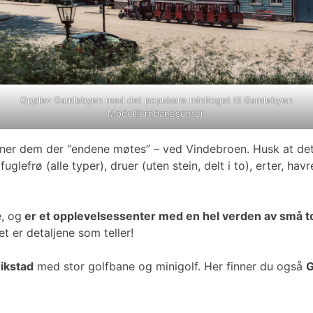
Opplev Gamlebyen med det populære minitoget til Gamlebyen
Modelljernbanesenter.
nner dem der “endene møtes” – ved Vindebroen. Husk at det 
efrø (alle typer), druer (uten stein, delt i to), erter, havr
, og
er et opplevelsessenter med en hel verden av små to
t er detaljene som teller!
ikstad
med stor golfbane og minigolf. Her finner du også
G