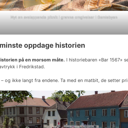
Nyt en avslappende piknik i grønne omgivelser i Gamlebyen
 minste oppdage historien
historien på en morsom måte.
I historiebaren «Bar 1567» s
vtrykk i Fredrikstad.
n – og ikke langt fra endene. Ta med en matbit, de setter pr