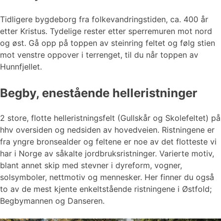
Tidligere bygdeborg fra folkevandringstiden, ca. 400 år
etter Kristus. Tydelige rester etter sperremuren mot nord
og øst. Gå opp på toppen av steinring feltet og følg stien
mot venstre oppover i terrenget, til du når toppen av
Hunnfjellet.
Begby, enestående helleristninger
2 store, flotte helleristningsfelt (Gullskår og Skolefeltet) på
hhv oversiden og nedsiden av hovedveien. Ristningene er
fra yngre bronsealder og feltene er noe av det flotteste vi
har i Norge av såkalte jordbruksristninger. Varierte motiv,
blant annet skip med stevner i dyreform, vogner,
solsymboler, nettmotiv og mennesker. Her finner du også
to av de mest kjente enkeltstående ristningene i Østfold;
Begbymannen og Danseren.