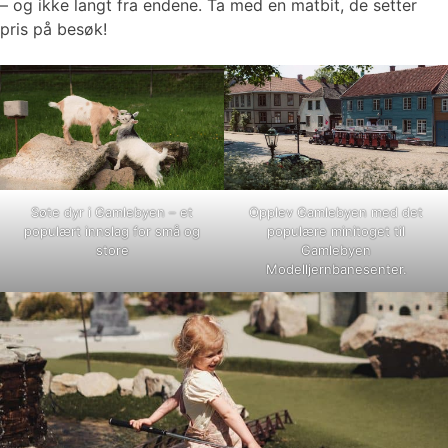
– og ikke langt fra endene. Ta med en matbit, de setter
pris på besøk!
Søte dyr i Gamlebyen – et
Opplev Gamlebyen med det
populært innslag for små og
populære minitoget til
store
Gamlebyen
Modelljernbanesenter.