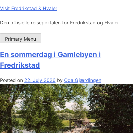
Skip
Visit Fredrikstad & Hvaler
to
content
Den offisielle reiseportalen for Fredrikstad og Hvaler
Primary Menu
En sommerdag i Gamlebyen i
Fredrikstad
Posted on
22. July 2026
by
Oda Gjærdingen