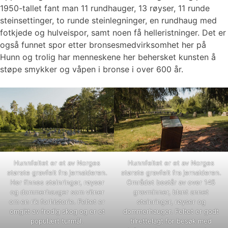
1950-tallet fant man 11 rundhauger, 13 røyser, 11 runde
steinsettinger, to runde steinlegninger, en rundhaug med
fotkjede og hulveispor, samt noen få helleristninger. Det er
også funnet spor etter bronsesmedvirksomhet her på
Hunn og trolig har menneskene her behersket kunsten å
støpe smykker og våpen i bronse i over 600 år.
Hunnfeltet er et av Norges
Hunnfeltet er et av Norges
største gravfelt fra jernalderen.
største gravfelt fra jernalderen.
Her finnes steinringer, røyser
Området består av over 145
og dommerhauger som vitner
gravminner, blant annet
om en rik forhistorie. Feltet er
steinringer, røyser og
omgitt av frodig skog og er et
dommerhauger. Feltet er godt
populært turmål.
tilrettelagt for besøk med