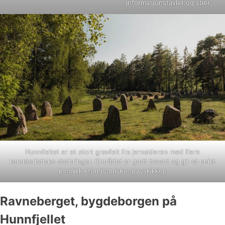
informasjonstavler og stier.
Hunnfeltet er et stort gravfelt fra jernalderen med flere
karakteristiske steinringer. Området er godt bevart og gir et unikt
innblikk i forhistoriske gravskikker.
Ravneberget, bygdeborgen på
Hunnfjellet