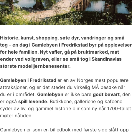
Historie, kunst, shopping, søte dyr, vandringer og små
tog – en dag i Gamlebyen i Fredrikstad byr på opplevelser
for hele familien. Nyt vafler, gå på bruktmarked, mat
ender ved vollgraven, eller se små tog i Skandinavias
største modelljernbanesenter.
Gamlebyen i Fredrikstad
er en av Norges mest populære
attraksjoner, og er det stedet du virkelig MÅ besøke når
du er i området.
Gamlebyen
er ikke bare
godt bevart
, den
er også
spill levende
. Butikkene, galleriene og kafeene
syder av liv, og gammel historie blir som ny når 1700-tallet
møter nåtiden.
Gamlebyen er som en billedbok med første side slått opp