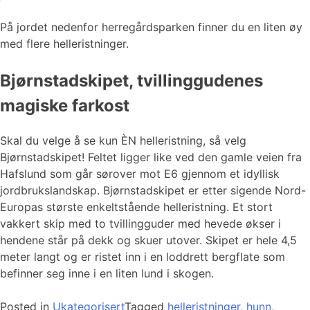
På jordet nedenfor herregårdsparken finner du en liten øy
med flere helleristninger.
Bjørnstadskipet, tvillinggudenes
magiske farkost
Skal du velge å se kun ÈN helleristning, så velg
Bjørnstadskipet! Feltet ligger like ved den gamle veien fra
Hafslund som går sørover mot E6 gjennom et idyllisk
jordbrukslandskap. Bjørnstadskipet er etter sigende Nord-
Europas største enkeltstående helleristning. Et stort
vakkert skip med to tvillingguder med hevede økser i
hendene står på dekk og skuer utover. Skipet er hele 4,5
meter langt og er ristet inn i en loddrett bergflate som
befinner seg inne i en liten lund i skogen.
Posted in
Ukategorisert
Tagged
helleristninger
,
hunn
,