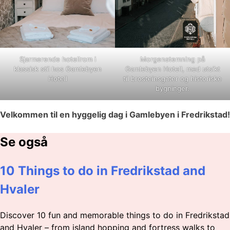
Sjarmerende hotellrom i
Morgenstemning på
klassisk stil hos Gamlebyen
Gamlebyen Hotell, med utsikt
Hotell
til brosteinsgater og historiske
bygninger.
Velkommen til en hyggelig dag i Gamlebyen i Fredrikstad!
Se også
10 Things to do in Fredrikstad and
Hvaler
Discover 10 fun and memorable things to do in Fredrikstad
and Hvaler – from island hopping and fortress walks to