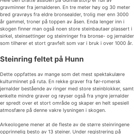
Hele den bratte åssiden på Gunnarstorp er full av
gravminner fra jernalderen. En tre meter høy og 30 meter
bred gravrøys fra eldre bronsealder, trolig mer enn 3000
år gammel, troner på toppen av åsen. Enda lenger inn i
skogen finner man også noen store steinbautaer plassert i
sirkel, steinsettinger og steinringer fra bronse- og jernalder
som tilhører et stort gravfelt som var i bruk i over 1000 år.
Steinring feltet på Hunn
Dette oppfattes av mange som det mest spektakulære
kulturminnet på ruta. En rekke graver fra før-romersk
jernalder bestående av ringer med store steinblokker, samt
enkelte mindre graver og røyser også fra yngre jernalder
er spredt over et stort område og skaper en helt spesiell
atmosfære på denne vakre lysningen i skogen.
Arkeologene mener at de fleste av de større steinringene
opprinnelig besto av 13 steiner. Under registrering på