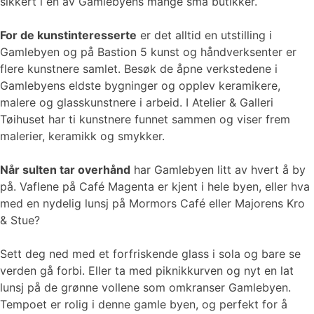
sikkert i en av Gamlebyens mange små butikker.
For de kunstinteresserte
er det alltid en utstilling i
Gamlebyen og på Bastion 5 kunst og håndverksenter er
flere kunstnere samlet. Besøk de åpne verkstedene i
Gamlebyens eldste bygninger og opplev keramikere,
malere og glasskunstnere i arbeid. I Atelier & Galleri
Tøihuset har ti kunstnere funnet sammen og viser frem
malerier, keramikk og smykker.
Når sulten tar overhånd
har Gamlebyen litt av hvert å by
på. Vaflene på Café Magenta er kjent i hele byen, eller hva
med en nydelig lunsj på Mormors Café eller Majorens Kro
& Stue?
Sett deg ned med et forfriskende glass i sola og bare se
verden gå forbi. Eller ta med piknikkurven og nyt en lat
lunsj på de grønne vollene som omkranser Gamlebyen.
Tempoet er rolig i denne gamle byen, og perfekt for å