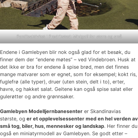
Familieaktivitet i Fredrikstad: Minigolf for store og små
Endene i Gamlebyen blir nok også glad for et besøk, du
finner dem der “endene møtes” – ved Vindebroen. Husk at
det ikke er bra for endene å spise brød, men det finnes
mange matvarer som er egnet, som for eksempel; kokt ris,
fuglefrø (alle typer), druer (uten stein, delt i to), erter,
havre, og hakket salat. Geitene kan også spise salat eller
gulerøtter og andre grønnsaker.
Gamlebyen Modelljernbanesenter
er Skandinavias
største, og
er et opplevelsessenter med en hel verden av
små tog, biler, hus, mennesker og landskap
. Her finner du
også en miniatyrmodell av Gamlebyen. Se godt etter –