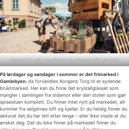
Gammelt blir nytt – retroflasker og emballasje på frimarkedet
På lørdager og søndager i sommer er det frimarked i
Gamlebyen
, da forvandles Kongens Torg til et sydende
bruktmarked. Her kan du finne det krystallglasset som
mangler i samlingen fra oldemor eller den stolen som gjør
spisestuen komplett. Du finner intet nytt på markedet, alt
kommer fra selgernes loft og kjeller. Er du heldig finner du
akkurat det du har lett etter lenge – eller ikke visste at du
ønsket deg. Det du ikke finner på markedet finner du