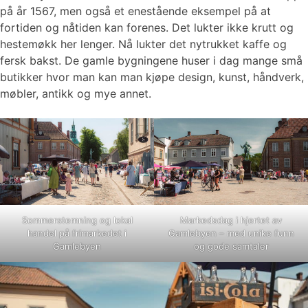
på år 1567, men også et enestående eksempel på at
fortiden og nåtiden kan forenes. Det lukter ikke krutt og
hestemøkk her lenger. Nå lukter det nytrukket kaffe og
fersk bakst. De gamle bygningene huser i dag mange små
butikker hvor man kan man kjøpe design, kunst, håndverk,
møbler, antikk og mye annet.
Sommerstemning og lokal
Markedsdag i hjertet av
handel på frimarkedet i
Gamlebyen – med unike funn
Gamlebyen
og gode samtaler