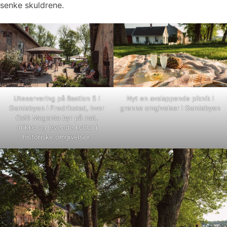
senke skuldrene.
Uteservering på Bastion 5 i
Nyt en avslappende piknik i
Gamlebyen i Fredrikstad, hvor
grønne omgivelser i Gamlebyen
Café Magenta byr på mat,
drikke og levende kultur i
historiske omgivelser.