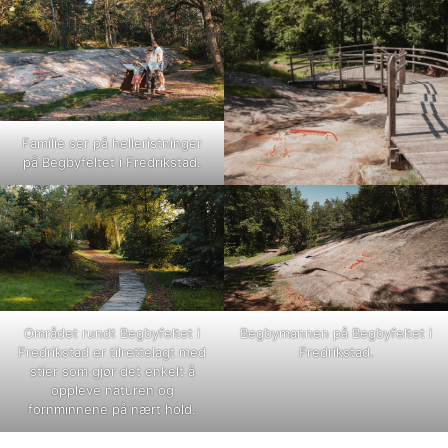
Familie ser på helleristninger
på Begbyfeltet i Fredrikstad.
Området rundt Begbyfeltet i
Begbymannen på Begbyfeltet i
Fredrikstad er tilrettelagt med
Fredrikstad.
stier som gjør det enkelt å
oppleve naturen og
fornminnene på nært hold.