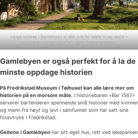
Langs vollene i Gamlebyen er det rom for både ro og utsikt –
perfekt for en sommerdag i historiske omgivelser.
Gamlebyen er også perfekt for å la de
minste oppdage historien
På Fredrikstad Museum i Tøihuset kan alle lære mer om
historien på en morsom måte.
I historiebaren «Bar 1567»
serverer bartenderen spennende små historier med kvinner
og menn fra høyt og lavt i samfunnet som har satt sine
fotavtrykk i Fredrikstad.
Geitene i Gamlebyen
har sitt eget hus, rett ved lekeparken