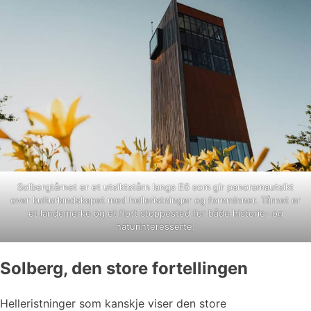
Solbergtårnet er et utsiktstårn langs E6 som gir panoramautsikt
over kulturlandskapet med helleristninger og fornminner. Tårnet er
et landemerke og et flott stoppested for både historie- og
naturinteresserte.
Solberg, den store fortellingen
Helleristninger som kanskje viser den store