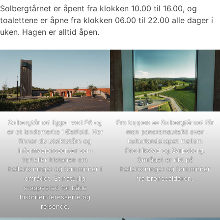
Solbergtårnet er åpent fra klokken 10.00 til 16.00, og
toalettene er åpne fra klokken 06.00 til 22.00 alle dager i
uken. Hagen er alltid åpen.
Solbergtårnet ligger ved E6 og
Fra toppen av Solbergtårnet får
er et landemerke i Østfold. Her
man panoramautsikt over
finner du utsiktstårn og
kulturlandskapet mellom
informasjonssenter som
Fredrikstad og Sarpsborg.
forteller historien om
Området er rikt på
helleristninger og fornminner i
helleristninger og fornminner
området. Et naturlig
fra bronsealderen.
stoppested for både
historieinteresserte og
reisende.