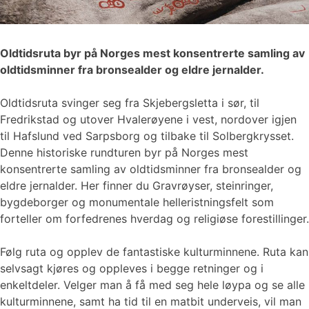
Oldtidsruta byr på Norges mest konsentrerte samling av
oldtidsminner fra bronsealder og eldre jernalder.
Oldtidsruta svinger seg fra Skjebergsletta i sør, til
Fredrikstad og utover Hvalerøyene i vest, nordover igjen
til Hafslund ved Sarpsborg og tilbake til Solbergkrysset.
Denne historiske rundturen byr på Norges mest
konsentrerte samling av oldtidsminner fra bronsealder og
eldre jernalder. Her finner du Gravrøyser, steinringer,
bygdeborger og monumentale helleristningsfelt som
forteller om forfedrenes hverdag og religiøse forestillinger.
Følg ruta og opplev de fantastiske kulturminnene. Ruta kan
selvsagt kjøres og oppleves i begge retninger og i
enkeltdeler. Velger man å få med seg hele løypa og se alle
kulturminnene, samt ha tid til en matbit underveis, vil man