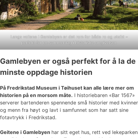
Langs vollene i Gamlebyen er det rom for både ro og utsikt –
perfekt for en sommerdag i historiske omgivelser.
Gamlebyen er også perfekt for å la de
minste oppdage historien
På Fredrikstad Museum i Tøihuset kan alle lære mer om
historien på en morsom måte.
I historiebaren «Bar 1567»
serverer bartenderen spennende små historier med kvinner
og menn fra høyt og lavt i samfunnet som har satt sine
fotavtrykk i Fredrikstad.
Geitene i Gamlebyen
har sitt eget hus, rett ved lekeparken