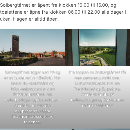
Solbergtårnet er åpent fra klokken 10.00 til 16.00, og
toalettene er åpne fra klokken 06.00 til 22.00 alle dager i
uken. Hagen er alltid åpen.
Solbergtårnet ligger ved E6 og
Fra toppen av Solbergtårnet får
er et landemerke i Østfold. Her
man panoramautsikt over
finner du utsiktstårn og
kulturlandskapet mellom
informasjonssenter som
Fredrikstad og Sarpsborg.
forteller historien om
Området er rikt på
helleristninger og fornminner i
helleristninger og fornminner
området. Et naturlig
fra bronsealderen.
stoppested for både
historieinteresserte og
reisende.