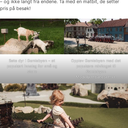
– og ikke langt fra endene. Ta med en matbit, de setter
pris på besøk!
Søte dyr i Gamlebyen – et
Opplev Gamlebyen med det
populært innslag for små og
populære minitoget til
store
Gamlebyen
Modelljernbanesenter.