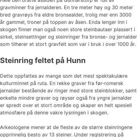
Hele den bratte åssiden på Gunnarstorp er full av
gravminner fra jernalderen. En tre meter høy og 30 meter
bred gravrøys fra eldre bronsealder, trolig mer enn 3000
år gammel, troner på toppen av åsen. Enda lenger inn i
skogen finner man også noen store steinbautaer plassert i
sirkel, steinsettinger og steinringer fra bronse- og jernalder
som tilhører et stort gravfelt som var i bruk i over 1000 år.
Steinring feltet på Hunn
Dette oppfattes av mange som det mest spektakulære
kulturminnet på ruta. En rekke graver fra før-romersk
jernalder bestående av ringer med store steinblokker, samt
enkelte mindre graver og røyser også fra yngre jernalder
er spredt over et stort område og skaper en helt spesiell
atmosfære på denne vakre lysningen i skogen.
Arkeologene mener at de fleste av de større steinringene
opprinnelig besto av 13 steiner. Under registrering på