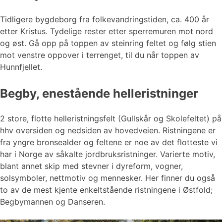
Tidligere bygdeborg fra folkevandringstiden, ca. 400 år
etter Kristus. Tydelige rester etter sperremuren mot nord
og øst. Gå opp på toppen av steinring feltet og følg stien
mot venstre oppover i terrenget, til du når toppen av
Hunnfjellet.
Begby, enestående helleristninger
2 store, flotte helleristningsfelt (Gullskår og Skolefeltet) på
hhv oversiden og nedsiden av hovedveien. Ristningene er
fra yngre bronsealder og feltene er noe av det flotteste vi
har i Norge av såkalte jordbruksristninger. Varierte motiv,
blant annet skip med stevner i dyreform, vogner,
solsymboler, nettmotiv og mennesker. Her finner du også
to av de mest kjente enkeltstående ristningene i Østfold;
Begbymannen og Danseren.