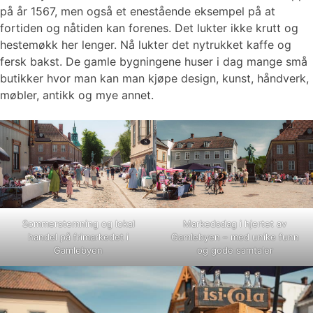
på år 1567, men også et enestående eksempel på at
fortiden og nåtiden kan forenes. Det lukter ikke krutt og
hestemøkk her lenger. Nå lukter det nytrukket kaffe og
fersk bakst. De gamle bygningene huser i dag mange små
butikker hvor man kan man kjøpe design, kunst, håndverk,
møbler, antikk og mye annet.
Sommerstemning og lokal
Markedsdag i hjertet av
handel på frimarkedet i
Gamlebyen – med unike funn
Gamlebyen
og gode samtaler