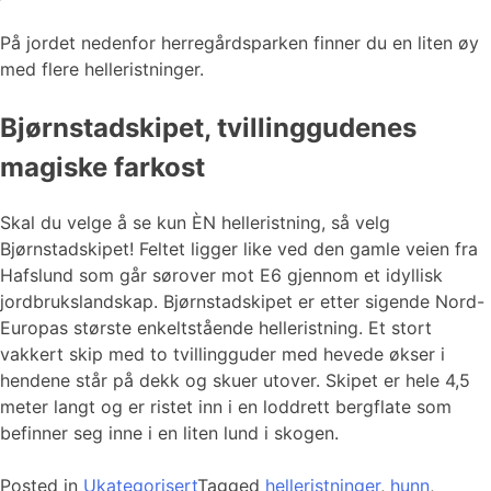
På jordet nedenfor herregårdsparken finner du en liten øy
med flere helleristninger.
Bjørnstadskipet, tvillinggudenes
magiske farkost
Skal du velge å se kun ÈN helleristning, så velg
Bjørnstadskipet! Feltet ligger like ved den gamle veien fra
Hafslund som går sørover mot E6 gjennom et idyllisk
jordbrukslandskap. Bjørnstadskipet er etter sigende Nord-
Europas største enkeltstående helleristning. Et stort
vakkert skip med to tvillingguder med hevede økser i
hendene står på dekk og skuer utover. Skipet er hele 4,5
meter langt og er ristet inn i en loddrett bergflate som
befinner seg inne i en liten lund i skogen.
Posted in
Ukategorisert
Tagged
helleristninger
,
hunn
,