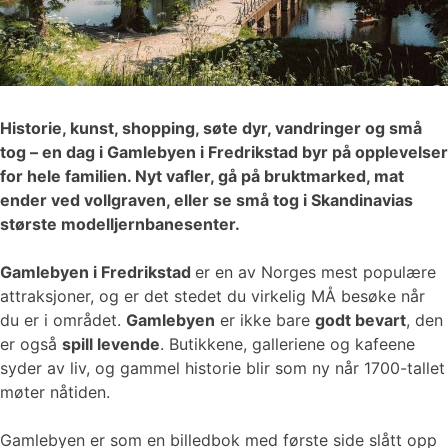
Historie, kunst, shopping, søte dyr, vandringer og små
tog – en dag i Gamlebyen i Fredrikstad byr på opplevelser
for hele familien. Nyt vafler, gå på bruktmarked, mat
ender ved vollgraven, eller se små tog i Skandinavias
største modelljernbanesenter.
Gamlebyen i Fredrikstad
er en av Norges mest populære
attraksjoner, og er det stedet du virkelig MÅ besøke når
du er i området.
Gamlebyen
er ikke bare
godt bevart
, den
er også
spill levende
. Butikkene, galleriene og kafeene
syder av liv, og gammel historie blir som ny når 1700-tallet
møter nåtiden.
Gamlebyen er som en billedbok med første side slått opp