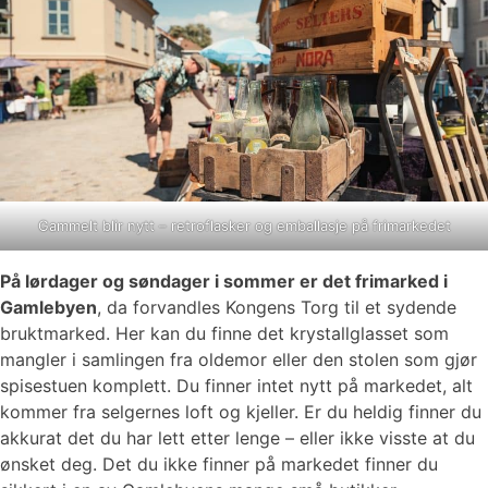
Gammelt blir nytt – retroflasker og emballasje på frimarkedet
På lørdager og søndager i sommer er det frimarked i
Gamlebyen
, da forvandles Kongens Torg til et sydende
bruktmarked. Her kan du finne det krystallglasset som
mangler i samlingen fra oldemor eller den stolen som gjør
spisestuen komplett. Du finner intet nytt på markedet, alt
kommer fra selgernes loft og kjeller. Er du heldig finner du
akkurat det du har lett etter lenge – eller ikke visste at du
ønsket deg. Det du ikke finner på markedet finner du