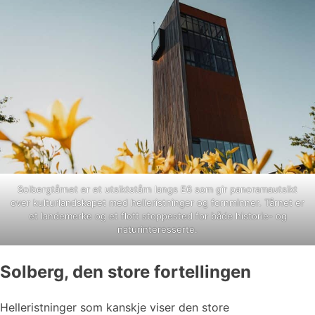
Solbergtårnet er et utsiktstårn langs E6 som gir panoramautsikt
over kulturlandskapet med helleristninger og fornminner. Tårnet er
et landemerke og et flott stoppested for både historie- og
naturinteresserte.
Solberg, den store fortellingen
Helleristninger som kanskje viser den store