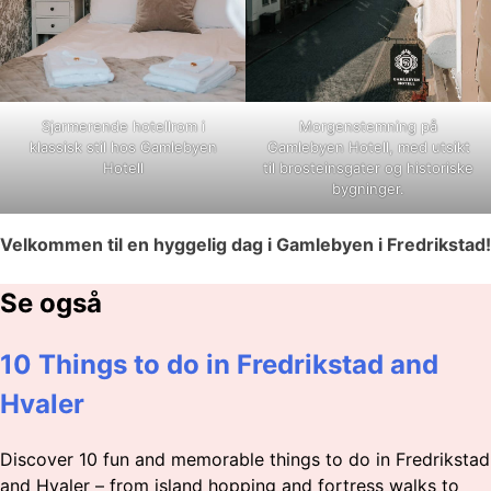
Sjarmerende hotellrom i
Morgenstemning på
klassisk stil hos Gamlebyen
Gamlebyen Hotell, med utsikt
Hotell
til brosteinsgater og historiske
bygninger.
Velkommen til en hyggelig dag i Gamlebyen i Fredrikstad!
Se også
10 Things to do in Fredrikstad and
Hvaler
Discover 10 fun and memorable things to do in Fredrikstad
and Hvaler – from island hopping and fortress walks to