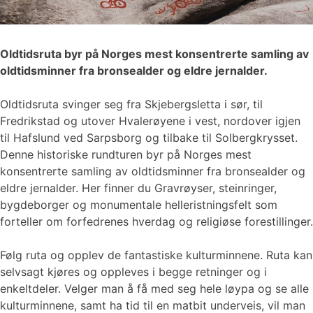
Oldtidsruta byr på Norges mest konsentrerte samling av
oldtidsminner fra bronsealder og eldre jernalder.
Oldtidsruta svinger seg fra Skjebergsletta i sør, til
Fredrikstad og utover Hvalerøyene i vest, nordover igjen
til Hafslund ved Sarpsborg og tilbake til Solbergkrysset.
Denne historiske rundturen byr på Norges mest
konsentrerte samling av oldtidsminner fra bronsealder og
eldre jernalder. Her finner du Gravrøyser, steinringer,
bygdeborger og monumentale helleristningsfelt som
forteller om forfedrenes hverdag og religiøse forestillinger.
Følg ruta og opplev de fantastiske kulturminnene. Ruta kan
selvsagt kjøres og oppleves i begge retninger og i
enkeltdeler. Velger man å få med seg hele løypa og se alle
kulturminnene, samt ha tid til en matbit underveis, vil man