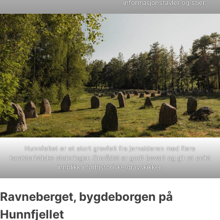
informasjonstavler og stier.
Hunnfeltet er et stort gravfelt fra jernalderen med flere
karakteristiske steinringer. Området er godt bevart og gir et unikt
innblikk i forhistoriske gravskikker.
Ravneberget, bygdeborgen på
Hunnfjellet