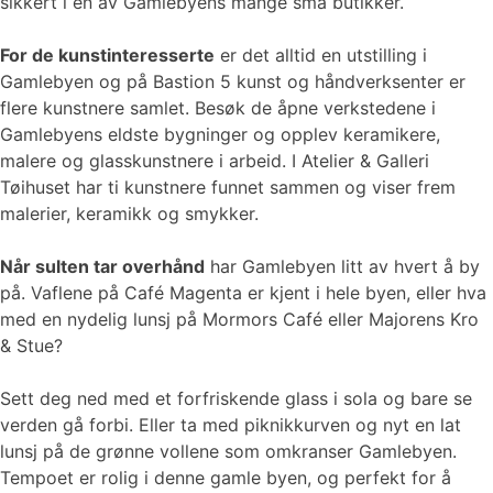
sikkert i en av Gamlebyens mange små butikker.
For de kunstinteresserte
er det alltid en utstilling i
Gamlebyen og på Bastion 5 kunst og håndverksenter er
flere kunstnere samlet. Besøk de åpne verkstedene i
Gamlebyens eldste bygninger og opplev keramikere,
malere og glasskunstnere i arbeid. I Atelier & Galleri
Tøihuset har ti kunstnere funnet sammen og viser frem
malerier, keramikk og smykker.
Når sulten tar overhånd
har Gamlebyen litt av hvert å by
på. Vaflene på Café Magenta er kjent i hele byen, eller hva
med en nydelig lunsj på Mormors Café eller Majorens Kro
& Stue?
Sett deg ned med et forfriskende glass i sola og bare se
verden gå forbi. Eller ta med piknikkurven og nyt en lat
lunsj på de grønne vollene som omkranser Gamlebyen.
Tempoet er rolig i denne gamle byen, og perfekt for å