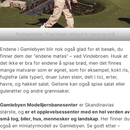
Familieaktivitet i Fredrikstad: Minigolf for store og små
Endene i Gamlebyen blir nok også glad for et besøk, du
finner dem der “endene møtes” – ved Vindebroen. Husk at
det ikke er bra for endene å spise brød, men det finnes
mange matvarer som er egnet, som for eksempel; kokt ris,
fuglefrø (alle typer), druer (uten stein, delt i to), erter,
havre, og hakket salat. Geitene kan også spise salat eller
gulerøtter og andre grønnsaker.
Gamlebyen Modelljernbanesenter
er Skandinavias
største, og
er et opplevelsessenter med en hel verden av
små tog, biler, hus, mennesker og landskap
. Her finner du
også en miniatyrmodell av Gamlebyen. Se godt etter –