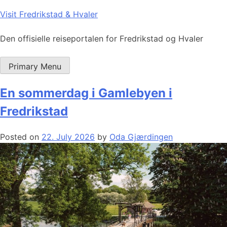
Skip
Visit Fredrikstad & Hvaler
to
content
Den offisielle reiseportalen for Fredrikstad og Hvaler
Primary Menu
En sommerdag i Gamlebyen i
Fredrikstad
Posted on
22. July 2026
by
Oda Gjærdingen