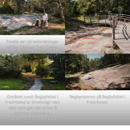
Familie ser på helleristninger
på Begbyfeltet i Fredrikstad.
Området rundt Begbyfeltet i
Begbymannen på Begbyfeltet i
Fredrikstad er tilrettelagt med
Fredrikstad.
stier som gjør det enkelt å
oppleve naturen og
fornminnene på nært hold.