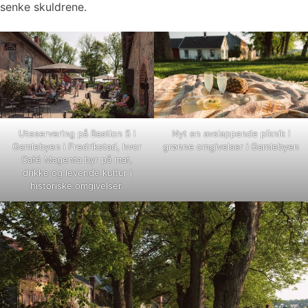
senke skuldrene.
Uteservering på Bastion 5 i
Nyt en avslappende piknik i
Gamlebyen i Fredrikstad, hvor
grønne omgivelser i Gamlebyen
Café Magenta byr på mat,
drikke og levende kultur i
historiske omgivelser.