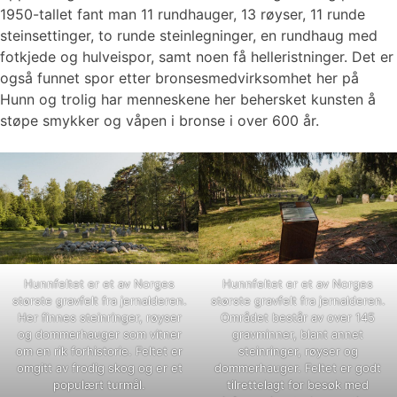
1950-tallet fant man 11 rundhauger, 13 røyser, 11 runde
steinsettinger, to runde steinlegninger, en rundhaug med
fotkjede og hulveispor, samt noen få helleristninger. Det er
også funnet spor etter bronsesmedvirksomhet her på
Hunn og trolig har menneskene her behersket kunsten å
støpe smykker og våpen i bronse i over 600 år.
Hunnfeltet er et av Norges
Hunnfeltet er et av Norges
største gravfelt fra jernalderen.
største gravfelt fra jernalderen.
Her finnes steinringer, røyser
Området består av over 145
og dommerhauger som vitner
gravminner, blant annet
om en rik forhistorie. Feltet er
steinringer, røyser og
omgitt av frodig skog og er et
dommerhauger. Feltet er godt
populært turmål.
tilrettelagt for besøk med