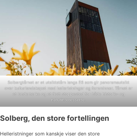
Solbergtårnet er et utsiktstårn langs E6 som gir panoramautsikt
over kulturlandskapet med helleristninger og fornminner. Tårnet er
et landemerke og et flott stoppested for både historie- og
naturinteresserte.
Solberg, den store fortellingen
Helleristninger som kanskje viser den store