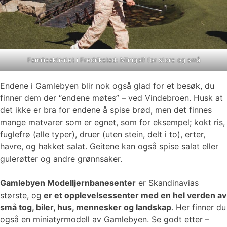
Familieaktivitet i Fredrikstad: Minigolf for store og små
Endene i Gamlebyen blir nok også glad for et besøk, du
finner dem der “endene møtes” – ved Vindebroen. Husk at
det ikke er bra for endene å spise brød, men det finnes
mange matvarer som er egnet, som for eksempel; kokt ris,
fuglefrø (alle typer), druer (uten stein, delt i to), erter,
havre, og hakket salat. Geitene kan også spise salat eller
gulerøtter og andre grønnsaker.
Gamlebyen Modelljernbanesenter
er Skandinavias
største, og
er et opplevelsessenter med en hel verden av
små tog, biler, hus, mennesker og landskap
. Her finner du
også en miniatyrmodell av Gamlebyen. Se godt etter –