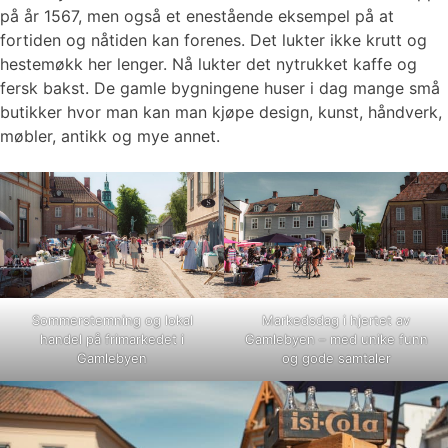
på år 1567, men også et enestående eksempel på at
fortiden og nåtiden kan forenes. Det lukter ikke krutt og
hestemøkk her lenger. Nå lukter det nytrukket kaffe og
fersk bakst. De gamle bygningene huser i dag mange små
butikker hvor man kan man kjøpe design, kunst, håndverk,
møbler, antikk og mye annet.
Sommerstemning og lokal
Markedsdag i hjertet av
handel på frimarkedet i
Gamlebyen – med unike funn
Gamlebyen
og gode samtaler