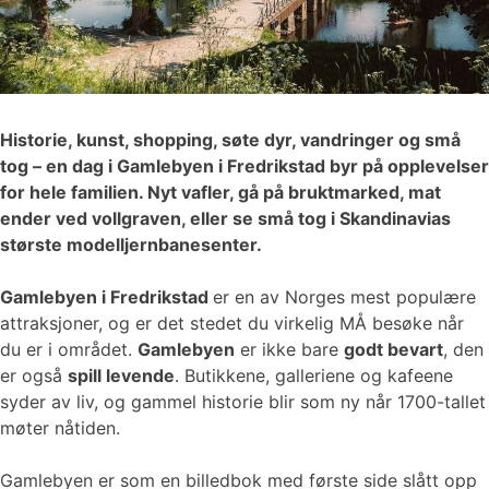
Historie, kunst, shopping, søte dyr, vandringer og små
tog – en dag i Gamlebyen i Fredrikstad byr på opplevelser
for hele familien. Nyt vafler, gå på bruktmarked, mat
ender ved vollgraven, eller se små tog i Skandinavias
største modelljernbanesenter.
Gamlebyen i Fredrikstad
er en av Norges mest populære
attraksjoner, og er det stedet du virkelig MÅ besøke når
du er i området.
Gamlebyen
er ikke bare
godt bevart
, den
er også
spill levende
. Butikkene, galleriene og kafeene
syder av liv, og gammel historie blir som ny når 1700-tallet
møter nåtiden.
Gamlebyen er som en billedbok med første side slått opp