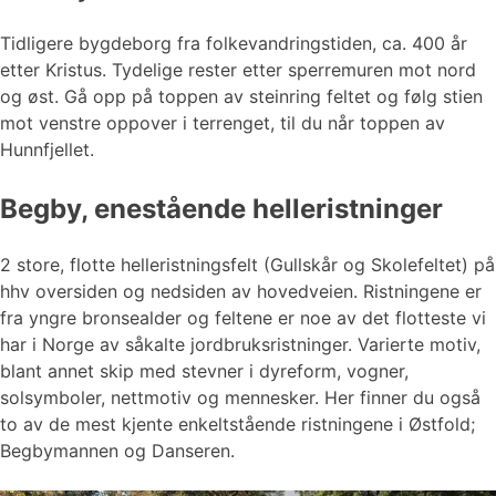
Tidligere bygdeborg fra folkevandringstiden, ca. 400 år
etter Kristus. Tydelige rester etter sperremuren mot nord
og øst. Gå opp på toppen av steinring feltet og følg stien
mot venstre oppover i terrenget, til du når toppen av
Hunnfjellet.
Begby, enestående helleristninger
2 store, flotte helleristningsfelt (Gullskår og Skolefeltet) på
hhv oversiden og nedsiden av hovedveien. Ristningene er
fra yngre bronsealder og feltene er noe av det flotteste vi
har i Norge av såkalte jordbruksristninger. Varierte motiv,
blant annet skip med stevner i dyreform, vogner,
solsymboler, nettmotiv og mennesker. Her finner du også
to av de mest kjente enkeltstående ristningene i Østfold;
Begbymannen og Danseren.