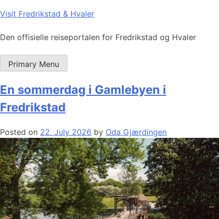
Skip
Visit Fredrikstad & Hvaler
to
content
Den offisielle reiseportalen for Fredrikstad og Hvaler
Primary Menu
En sommerdag i Gamlebyen i
Fredrikstad
Posted on
22. July 2026
by
Oda Gjærdingen