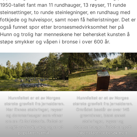
1950-tallet fant man 11 rundhauger, 13 røyser, 11 runde
steinsettinger, to runde steinlegninger, en rundhaug med
fotkjede og hulveispor, samt noen få helleristninger. Det er
også funnet spor etter bronsesmedvirksomhet her på
Hunn og trolig har menneskene her behersket kunsten å
støpe smykker og våpen i bronse i over 600 år.
Hunnfeltet er et av Norges
Hunnfeltet er et av Norges
største gravfelt fra jernalderen.
største gravfelt fra jernalderen.
Her finnes steinringer, røyser
Området består av over 145
og dommerhauger som vitner
gravminner, blant annet
om en rik forhistorie. Feltet er
steinringer, røyser og
omgitt av frodig skog og er et
dommerhauger. Feltet er godt
populært turmål.
tilrettelagt for besøk med