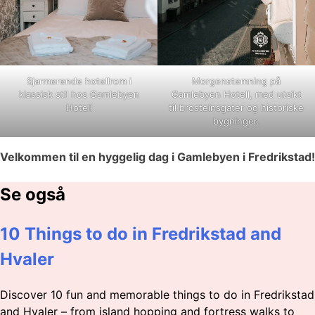
Sjarmerende hotellrom i
Morgenstemning på
klassisk stil hos Gamlebyen
Gamlebyen Hotell, med utsikt
Hotell
til brosteinsgater og historiske
bygninger.
Velkommen til en hyggelig dag i Gamlebyen i Fredrikstad!
Se også
10 Things to do in Fredrikstad and
Hvaler
Discover 10 fun and memorable things to do in Fredrikstad
and Hvaler – from island hopping and fortress walks to