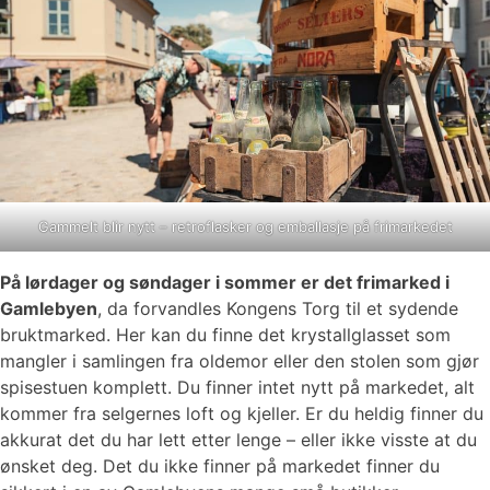
Gammelt blir nytt – retroflasker og emballasje på frimarkedet
På lørdager og søndager i sommer er det frimarked i
Gamlebyen
, da forvandles Kongens Torg til et sydende
bruktmarked. Her kan du finne det krystallglasset som
mangler i samlingen fra oldemor eller den stolen som gjør
spisestuen komplett. Du finner intet nytt på markedet, alt
kommer fra selgernes loft og kjeller. Er du heldig finner du
akkurat det du har lett etter lenge – eller ikke visste at du
ønsket deg. Det du ikke finner på markedet finner du