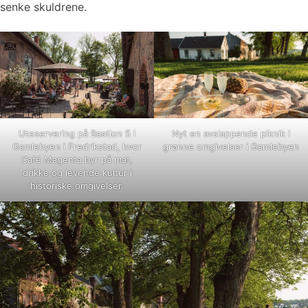
senke skuldrene.
Uteservering på Bastion 5 i
Nyt en avslappende piknik i
Gamlebyen i Fredrikstad, hvor
grønne omgivelser i Gamlebyen
Café Magenta byr på mat,
drikke og levende kultur i
historiske omgivelser.