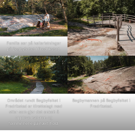
Familie ser på helleristninger
på Begbyfeltet i Fredrikstad.
Området rundt Begbyfeltet i
Begbymannen på Begbyfeltet i
Fredrikstad er tilrettelagt med
Fredrikstad.
stier som gjør det enkelt å
oppleve naturen og
fornminnene på nært hold.