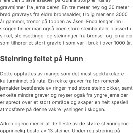
Hele den bratte åssiden på Gunnarstorp er full av
gravminner fra jernalderen. En tre meter høy og 30 meter
bred gravrøys fra eldre bronsealder, trolig mer enn 3000
år gammel, troner på toppen av åsen. Enda lenger inn i
skogen finner man også noen store steinbautaer plassert i
sirkel, steinsettinger og steinringer fra bronse- og jernalder
som tilhører et stort gravfelt som var i bruk i over 1000 år.
Steinring feltet på Hunn
Dette oppfattes av mange som det mest spektakulære
kulturminnet på ruta. En rekke graver fra før-romersk
jernalder bestående av ringer med store steinblokker, samt
enkelte mindre graver og røyser også fra yngre jernalder
er spredt over et stort område og skaper en helt spesiell
atmosfære på denne vakre lysningen i skogen.
Arkeologene mener at de fleste av de større steinringene
opprinnelig besto av 13 steiner. Under registrering på