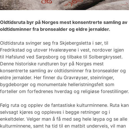
Oldtidsruta byr på Norges mest konsentrerte samling av
oldtidsminner fra bronsealder og eldre jernalder.
Oldtidsruta svinger seg fra Skjebergsletta i sør, til
Fredrikstad og utover Hvalerøyene i vest, nordover igjen
til Hafslund ved Sarpsborg og tilbake til Solbergkrysset.
Denne historiske rundturen byr på Norges mest
konsentrerte samling av oldtidsminner fra bronsealder og
eldre jernalder. Her finner du Gravrøyser, steinringer,
bygdeborger og monumentale helleristningsfelt som
forteller om forfedrenes hverdag og religiøse forestillinger.
Følg ruta og opplev de fantastiske kulturminnene. Ruta kan
selvsagt kjøres og oppleves i begge retninger og i
enkeltdeler. Velger man å få med seg hele løypa og se alle
kulturminnene, samt ha tid til en matbit underveis, vil man