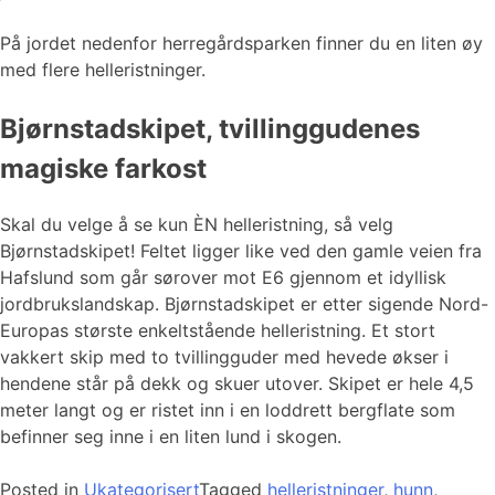
På jordet nedenfor herregårdsparken finner du en liten øy
med flere helleristninger.
Bjørnstadskipet, tvillinggudenes
magiske farkost
Skal du velge å se kun ÈN helleristning, så velg
Bjørnstadskipet! Feltet ligger like ved den gamle veien fra
Hafslund som går sørover mot E6 gjennom et idyllisk
jordbrukslandskap. Bjørnstadskipet er etter sigende Nord-
Europas største enkeltstående helleristning. Et stort
vakkert skip med to tvillingguder med hevede økser i
hendene står på dekk og skuer utover. Skipet er hele 4,5
meter langt og er ristet inn i en loddrett bergflate som
befinner seg inne i en liten lund i skogen.
Posted in
Ukategorisert
Tagged
helleristninger
,
hunn
,