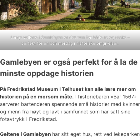
Langs vollene i Gamlebyen er det rom for både ro og utsikt –
perfekt for en sommerdag i historiske omgivelser.
Gamlebyen er også perfekt for å la de
minste oppdage historien
På Fredrikstad Museum i Tøihuset kan alle lære mer om
historien på en morsom måte.
I historiebaren «Bar 1567»
serverer bartenderen spennende små historier med kvinner
og menn fra høyt og lavt i samfunnet som har satt sine
fotavtrykk i Fredrikstad.
Geitene i Gamlebyen
har sitt eget hus, rett ved lekeparken