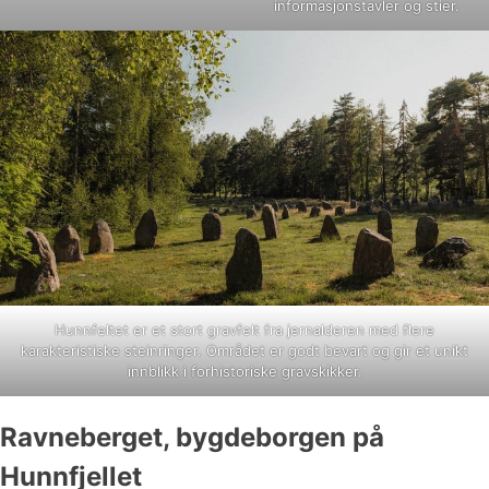
informasjonstavler og stier.
Hunnfeltet er et stort gravfelt fra jernalderen med flere
karakteristiske steinringer. Området er godt bevart og gir et unikt
innblikk i forhistoriske gravskikker.
Ravneberget, bygdeborgen på
Hunnfjellet