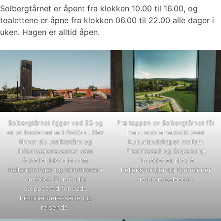
Solbergtårnet er åpent fra klokken 10.00 til 16.00, og
toalettene er åpne fra klokken 06.00 til 22.00 alle dager i
uken. Hagen er alltid åpen.
Solbergtårnet ligger ved E6 og
Fra toppen av Solbergtårnet får
er et landemerke i Østfold. Her
man panoramautsikt over
finner du utsiktstårn og
kulturlandskapet mellom
informasjonssenter som
Fredrikstad og Sarpsborg.
forteller historien om
Området er rikt på
helleristninger og fornminner i
helleristninger og fornminner
området. Et naturlig
fra bronsealderen.
stoppested for både
historieinteresserte og
reisende.