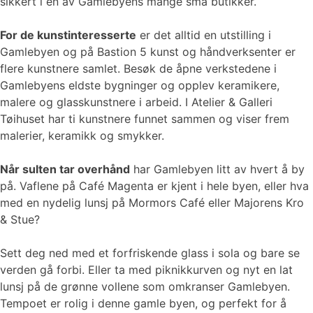
sikkert i en av Gamlebyens mange små butikker.
For de kunstinteresserte
er det alltid en utstilling i
Gamlebyen og på Bastion 5 kunst og håndverksenter er
flere kunstnere samlet. Besøk de åpne verkstedene i
Gamlebyens eldste bygninger og opplev keramikere,
malere og glasskunstnere i arbeid. I Atelier & Galleri
Tøihuset har ti kunstnere funnet sammen og viser frem
malerier, keramikk og smykker.
Når sulten tar overhånd
har Gamlebyen litt av hvert å by
på. Vaflene på Café Magenta er kjent i hele byen, eller hva
med en nydelig lunsj på Mormors Café eller Majorens Kro
& Stue?
Sett deg ned med et forfriskende glass i sola og bare se
verden gå forbi. Eller ta med piknikkurven og nyt en lat
lunsj på de grønne vollene som omkranser Gamlebyen.
Tempoet er rolig i denne gamle byen, og perfekt for å