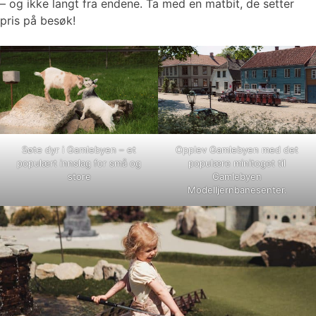
– og ikke langt fra endene. Ta med en matbit, de setter
pris på besøk!
Søte dyr i Gamlebyen – et
Opplev Gamlebyen med det
populært innslag for små og
populære minitoget til
store
Gamlebyen
Modelljernbanesenter.