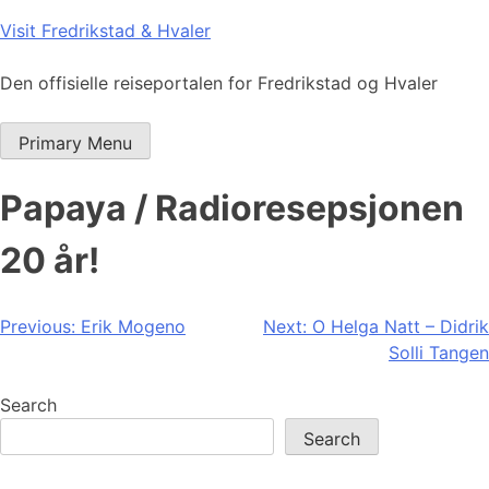
Skip
Visit Fredrikstad & Hvaler
to
content
Den offisielle reiseportalen for Fredrikstad og Hvaler
Primary Menu
Papaya / Radioresepsjonen
20 år!
Post
Previous:
Erik Mogeno
Next:
O Helga Natt – Didrik
Solli Tangen
navigation
Search
Search