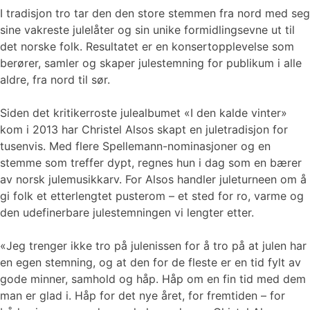
I tradisjon tro tar den den store stemmen fra nord med seg
sine vakreste julelåter og sin unike formidlingsevne ut til
det norske folk. Resultatet er en konsertopplevelse som
berører, samler og skaper julestemning for publikum i alle
aldre, fra nord til sør.
Siden det kritikerroste julealbumet «I den kalde vinter»
kom i 2013 har Christel Alsos skapt en juletradisjon for
tusenvis. Med flere Spellemann-nominasjoner og en
stemme som treffer dypt, regnes hun i dag som en bærer
av norsk julemusikkarv. For Alsos handler juleturneen om å
gi folk et etterlengtet pusterom – et sted for ro, varme og
den udefinerbare julestemningen vi lengter etter.
«Jeg trenger ikke tro på julenissen for å tro på at julen har
en egen stemning, og at den for de fleste er en tid fylt av
gode minner, samhold og håp. Håp om en fin tid med dem
man er glad i. Håp for det nye året, for fremtiden – for