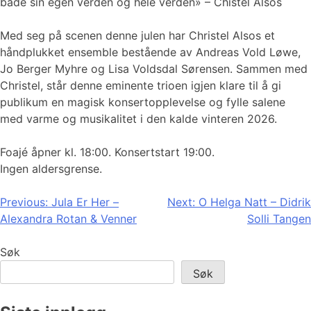
både sin egen verden og hele verden» – Chistel Alsos
Med seg på scenen denne julen har Christel Alsos et
håndplukket ensemble bestående av Andreas Vold Løwe,
Jo Berger Myhre og Lisa Voldsdal Sørensen. Sammen med
Christel, står denne eminente trioen igjen klare til å gi
publikum en magisk konsertopplevelse og fylle salene
med varme og musikalitet i den kalde vinteren 2026.
Foajé åpner kl. 18:00. Konsertstart 19:00.
Ingen aldersgrense.
Innleggsnavigasjon
Previous:
Jula Er Her –
Next:
O Helga Natt – Didrik
Alexandra Rotan & Venner
Solli Tangen
Søk
Søk