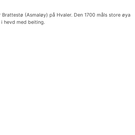
or Brattestø (Asmaløy) på Hvaler. Den 1700 måls store øya
t i hevd med beiting.