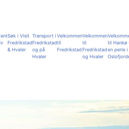
rant
Søk i Visit
Transport i
Velkommen
Velkommen
Velkomm
iv
Fredrikstad
Fredrikstad
til
til
til Hankø 
& Hvaler
og på
Fredrikstad
Fredrikstad
en perle i
Hvaler
og Hvaler
Oslofjord