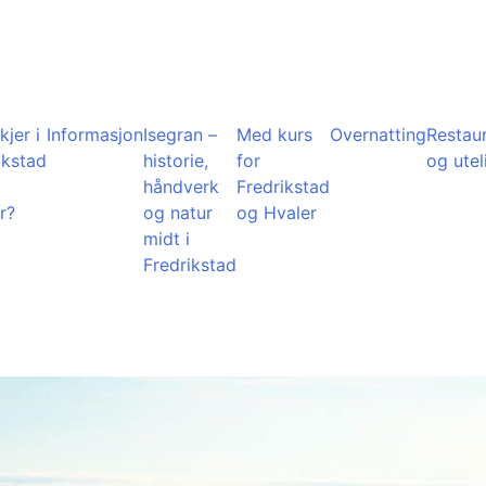
kjer i
Informasjon
Isegran –
Med kurs
Overnatting
Restau
ikstad
historie,
for
og utel
å
håndverk
Fredrikstad
r?
og natur
og Hvaler
midt i
Fredrikstad