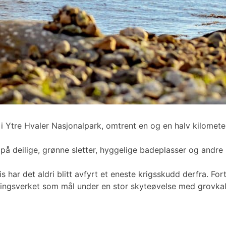
i Ytre Hvaler Nasjonalpark, omtrent en og en halv kilomete
r på deilige, grønne sletter, hyggelige badeplasser og andre
har det aldri blitt avfyrt et eneste krigsskudd derfra. Forte
ningsverket som mål under en stor skyteøvelse med grovkali