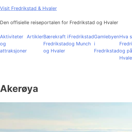
Skip
Visit Fredrikstad & Hvaler
to
content
Den offisielle reiseportalen for Fredrikstad og Hvaler
Aktiviteter
Artikler
Bærekraft i
Fredrikstad
Gamlebyen
Hva s
og
Fredrikstad
og Munch
i
Fredr
attraksjoner
og Hvaler
Fredrikstad
og p
Hvale
Akerøya