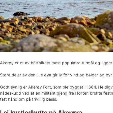
Akerøy er et av båtfolkets mest populære turmål og ligger 
Store deler av den lille øya gir ly for vind og bølger og by
Godt synlig er Akerøy Fort, som ble bygget i 1664. Heldigvis 
nådeskudd ved at en militant gjeng fra Horten brukte fest
tatt hånd om på frivillig basis.
Lei kystledhytte på Akerøya