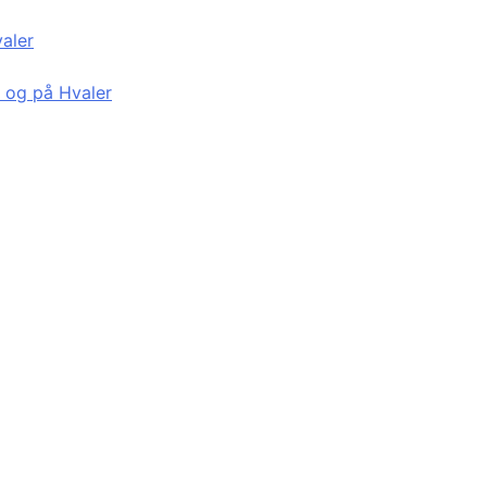
valer
d og på Hvaler