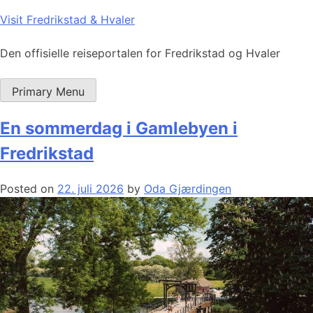
Skip
Visit Fredrikstad & Hvaler
to
content
Den offisielle reiseportalen for Fredrikstad og Hvaler
Primary Menu
En sommerdag i Gamlebyen i
Fredrikstad
Posted on
22. juli 2026
by
Oda Gjærdingen