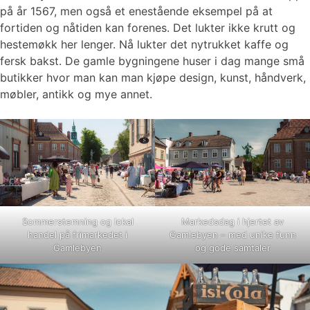
på år 1567, men også et enestående eksempel på at
fortiden og nåtiden kan forenes. Det lukter ikke krutt og
hestemøkk her lenger. Nå lukter det nytrukket kaffe og
fersk bakst. De gamle bygningene huser i dag mange små
butikker hvor man kan man kjøpe design, kunst, håndverk,
møbler, antikk og mye annet.
Sommerstemning og lokal
Markedsdag i hjertet av
handel på frimarkedet i
Gamlebyen – med unike funn
Gamlebyen
og gode samtaler