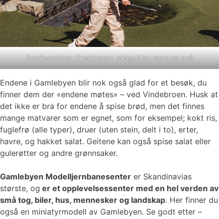
Familieaktivitet i Fredrikstad: Minigolf for store og små
Endene i Gamlebyen blir nok også glad for et besøk, du
finner dem der «endene møtes» – ved Vindebroen. Husk at
det ikke er bra for endene å spise brød, men det finnes
mange matvarer som er egnet, som for eksempel; kokt ris,
fuglefrø (alle typer), druer (uten stein, delt i to), erter,
havre, og hakket salat. Geitene kan også spise salat eller
gulerøtter og andre grønnsaker.
Gamlebyen Modelljernbanesenter
er Skandinavias
største, og
er et opplevelsessenter med en hel verden av
små tog, biler, hus, mennesker og landskap
. Her finner du
også en miniatyrmodell av Gamlebyen. Se godt etter –