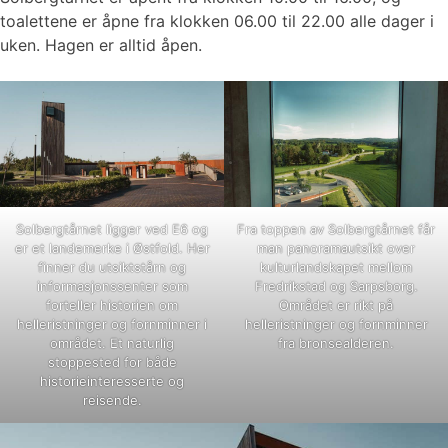
toalettene er åpne fra klokken 06.00 til 22.00 alle dager i
uken. Hagen er alltid åpen.
Solbergtårnet ligger ved E6 og
Fra toppen av Solbergtårnet får
er et landemerke i Østfold. Her
man panoramautsikt over
finner du utsiktstårn og
kulturlandskapet mellom
informasjonssenter som
Fredrikstad og Sarpsborg.
forteller historien om
Området er rikt på
helleristninger og fornminner i
helleristninger og fornminner
området. Et naturlig
fra bronsealderen.
stoppested for både
historieinteresserte og
reisende.