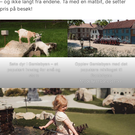
– og ikke langt fra endene. Ta med en matbit, de setter
pris på besøk!
Søte dyr i Gamlebyen – et
Opplev Gamlebyen med det
populært innslag for små og
populære minitoget til
store
Gamlebyen
Modelljernbanesenter.