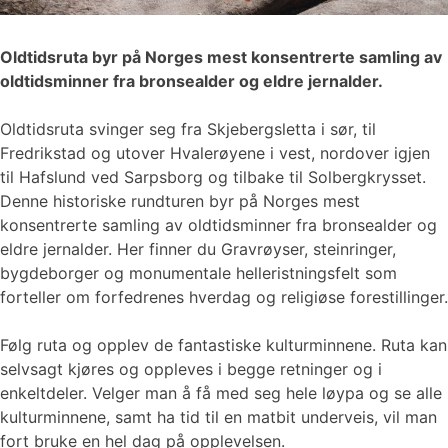
Oldtidsruta byr på Norges mest konsentrerte samling av
oldtidsminner fra bronsealder og eldre jernalder.
Oldtidsruta svinger seg fra Skjebergsletta i sør, til
Fredrikstad og utover Hvalerøyene i vest, nordover igjen
til Hafslund ved Sarpsborg og tilbake til Solbergkrysset.
Denne historiske rundturen byr på Norges mest
konsentrerte samling av oldtidsminner fra bronsealder og
eldre jernalder. Her finner du Gravrøyser, steinringer,
bygdeborger og monumentale helleristningsfelt som
forteller om forfedrenes hverdag og religiøse forestillinger.
Følg ruta og opplev de fantastiske kulturminnene. Ruta kan
selvsagt kjøres og oppleves i begge retninger og i
enkeltdeler. Velger man å få med seg hele løypa og se alle
kulturminnene, samt ha tid til en matbit underveis, vil man
fort bruke en hel dag på opplevelsen.