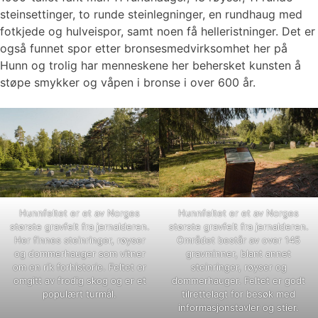
steinsettinger, to runde steinlegninger, en rundhaug med
fotkjede og hulveispor, samt noen få helleristninger. Det er
også funnet spor etter bronsesmedvirksomhet her på
Hunn og trolig har menneskene her behersket kunsten å
støpe smykker og våpen i bronse i over 600 år.
Hunnfeltet er et av Norges
Hunnfeltet er et av Norges
største gravfelt fra jernalderen.
største gravfelt fra jernalderen.
Her finnes steinringer, røyser
Området består av over 145
og dommerhauger som vitner
gravminner, blant annet
om en rik forhistorie. Feltet er
steinringer, røyser og
omgitt av frodig skog og er et
dommerhauger. Feltet er godt
populært turmål.
tilrettelagt for besøk med
informasjonstavler og stier.