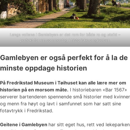
Langs vollene i Gamlebyen er det rom for både ro og utsikt –
perfekt for en sommerdag i historiske omgivelser.
Gamlebyen er også perfekt for å la de
minste oppdage historien
På Fredrikstad Museum i Tøihuset kan alle lære mer om
historien på en morsom måte.
I historiebaren «Bar 1567»
serverer bartenderen spennende små historier med kvinner
og menn fra høyt og lavt i samfunnet som har satt sine
fotavtrykk i Fredrikstad.
Geitene i Gamlebyen
har sitt eget hus, rett ved lekeparken