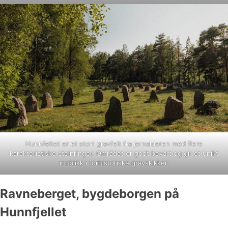
Hunnfeltet er et stort gravfelt fra jernalderen med flere
karakteristiske steinringer. Området er godt bevart og gir et unikt
innblikk i forhistoriske gravskikker.
Ravneberget, bygdeborgen på
Hunnfjellet