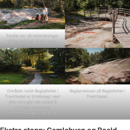
Familie ser på helleristninger
på Begbyfeltet i Fredrikstad.
Området rundt Begbyfeltet i
Begbymannen på Begbyfeltet i
Fredrikstad er tilrettelagt med
Fredrikstad.
stier som gjør det enkelt å
oppleve naturen og
fornminnene på nært hold.