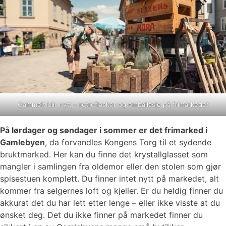
Gammelt blir nytt – retroflasker og emballasje på frimarkedet
På lørdager og søndager i sommer er det frimarked i
Gamlebyen
, da forvandles Kongens Torg til et sydende
bruktmarked. Her kan du finne det krystallglasset som
mangler i samlingen fra oldemor eller den stolen som gjør
spisestuen komplett. Du finner intet nytt på markedet, alt
kommer fra selgernes loft og kjeller. Er du heldig finner du
akkurat det du har lett etter lenge – eller ikke visste at du
ønsket deg. Det du ikke finner på markedet finner du