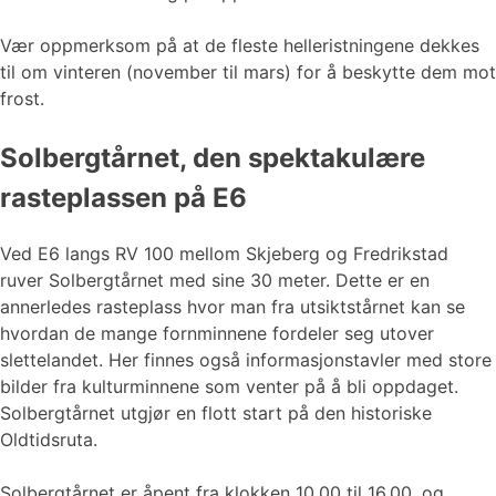
Vær oppmerksom på at de fleste helleristningene dekkes
til om vinteren (november til mars) for å beskytte dem mot
frost.
Solbergtårnet, den spektakulære
rasteplassen på E6
Ved E6 langs RV 100 mellom Skjeberg og Fredrikstad
ruver Solbergtårnet med sine 30 meter. Dette er en
annerledes rasteplass hvor man fra utsiktstårnet kan se
hvordan de mange fornminnene fordeler seg utover
slettelandet. Her finnes også informasjonstavler med store
bilder fra kulturminnene som venter på å bli oppdaget.
Solbergtårnet utgjør en flott start på den historiske
Oldtidsruta.
Solbergtårnet er åpent fra klokken 10.00 til 16.00, og