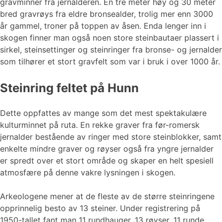
gravminner fra jernalderen. En tre meter høy og 30 meter
bred gravrøys fra eldre bronsealder, trolig mer enn 3000
år gammel, troner på toppen av åsen. Enda lenger inn i
skogen finner man også noen store steinbautaer plassert i
sirkel, steinsettinger og steinringer fra bronse- og jernalder
som tilhører et stort gravfelt som var i bruk i over 1000 år.
Steinring feltet på Hunn
Dette oppfattes av mange som det mest spektakulære
kulturminnet på ruta. En rekke graver fra før-romersk
jernalder bestående av ringer med store steinblokker, samt
enkelte mindre graver og røyser også fra yngre jernalder
er spredt over et stort område og skaper en helt spesiell
atmosfære på denne vakre lysningen i skogen.
Arkeologene mener at de fleste av de større steinringene
opprinnelig besto av 13 steiner. Under registrering på
1950-tallet fant man 11 rundhauger, 13 røyser, 11 runde