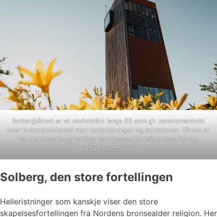
Solbergtårnet er et utsiktstårn langs E6 som gir panoramautsikt
over kulturlandskapet med helleristninger og fornminner. Tårnet er
et landemerke og et flott stoppested for både historie- og
naturinteresserte.
Solberg, den store fortellingen
Helleristninger som kanskje viser den store
skapelsesfortellingen fra Nordens bronsealder religion. Her