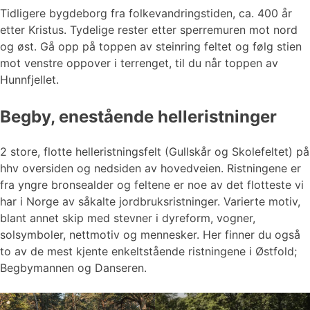
Tidligere bygdeborg fra folkevandringstiden, ca. 400 år
etter Kristus. Tydelige rester etter sperremuren mot nord
og øst. Gå opp på toppen av steinring feltet og følg stien
mot venstre oppover i terrenget, til du når toppen av
Hunnfjellet.
Begby, enestående helleristninger
2 store, flotte helleristningsfelt (Gullskår og Skolefeltet) på
hhv oversiden og nedsiden av hovedveien. Ristningene er
fra yngre bronsealder og feltene er noe av det flotteste vi
har i Norge av såkalte jordbruksristninger. Varierte motiv,
blant annet skip med stevner i dyreform, vogner,
solsymboler, nettmotiv og mennesker. Her finner du også
to av de mest kjente enkeltstående ristningene i Østfold;
Begbymannen og Danseren.