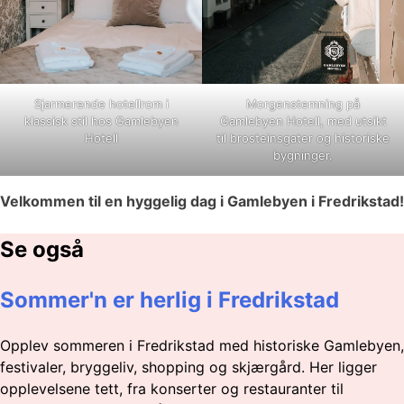
Sjarmerende hotellrom i
Morgenstemning på
klassisk stil hos Gamlebyen
Gamlebyen Hotell, med utsikt
Hotell
til brosteinsgater og historiske
bygninger.
Velkommen til en hyggelig dag i Gamlebyen i Fredrikstad!
Se også
Sommer'n er herlig i Fredrikstad
Opplev sommeren i Fredrikstad med historiske Gamlebyen,
festivaler, bryggeliv, shopping og skjærgård. Her ligger
opplevelsene tett, fra konserter og restauranter til