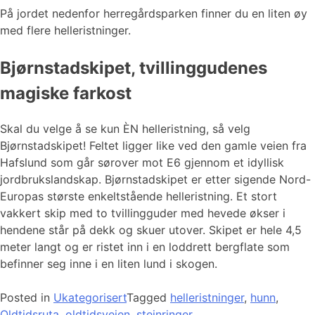
På jordet nedenfor herregårdsparken finner du en liten øy
med flere helleristninger.
Bjørnstadskipet, tvillinggudenes
magiske farkost
Skal du velge å se kun ÈN helleristning, så velg
Bjørnstadskipet! Feltet ligger like ved den gamle veien fra
Hafslund som går sørover mot E6 gjennom et idyllisk
jordbrukslandskap. Bjørnstadskipet er etter sigende Nord-
Europas største enkeltstående helleristning. Et stort
vakkert skip med to tvillingguder med hevede økser i
hendene står på dekk og skuer utover. Skipet er hele 4,5
meter langt og er ristet inn i en loddrett bergflate som
befinner seg inne i en liten lund i skogen.
Posted in
Ukategorisert
Tagged
helleristninger
,
hunn
,
Oldtidsruta
,
oldtidsveien
,
steinringer