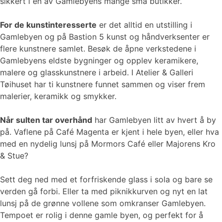
sikkert i en av Gamlebyens mange små butikker.
For de kunstinteresserte
er det alltid en utstilling i
Gamlebyen og på Bastion 5 kunst og håndverksenter er
flere kunstnere samlet. Besøk de åpne verkstedene i
Gamlebyens eldste bygninger og opplev keramikere,
malere og glasskunstnere i arbeid. I Atelier & Galleri
Tøihuset har ti kunstnere funnet sammen og viser frem
malerier, keramikk og smykker.
Når sulten tar overhånd
har Gamlebyen litt av hvert å by
på. Vaflene på Café Magenta er kjent i hele byen, eller hva
med en nydelig lunsj på Mormors Café eller Majorens Kro
& Stue?
Sett deg ned med et forfriskende glass i sola og bare se
verden gå forbi. Eller ta med piknikkurven og nyt en lat
lunsj på de grønne vollene som omkranser Gamlebyen.
Tempoet er rolig i denne gamle byen, og perfekt for å