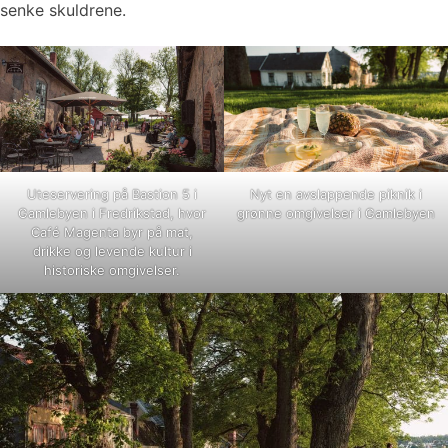
senke skuldrene.
Uteservering på Bastion 5 i
Nyt en avslappende piknik i
Gamlebyen i Fredrikstad, hvor
grønne omgivelser i Gamlebyen
Café Magenta byr på mat,
drikke og levende kultur i
historiske omgivelser.