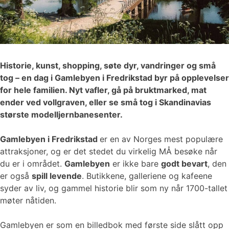
Historie, kunst, shopping, søte dyr, vandringer og små
tog – en dag i Gamlebyen i Fredrikstad byr på opplevelser
for hele familien. Nyt vafler, gå på bruktmarked, mat
ender ved vollgraven, eller se små tog i Skandinavias
største modelljernbanesenter.
Gamlebyen i Fredrikstad
er en av Norges mest populære
attraksjoner, og er det stedet du virkelig MÅ besøke når
du er i området.
Gamlebyen
er ikke bare
godt bevart
, den
er også
spill levende
. Butikkene, galleriene og kafeene
syder av liv, og gammel historie blir som ny når 1700-tallet
møter nåtiden.
Gamlebyen er som en billedbok med første side slått opp