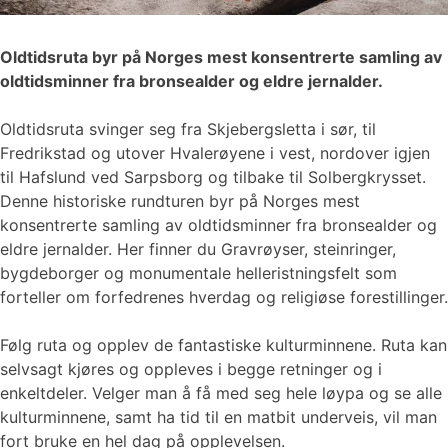
Oldtidsruta byr på Norges mest konsentrerte samling av
oldtidsminner fra bronsealder og eldre jernalder.
Oldtidsruta svinger seg fra Skjebergsletta i sør, til
Fredrikstad og utover Hvalerøyene i vest, nordover igjen
til Hafslund ved Sarpsborg og tilbake til Solbergkrysset.
Denne historiske rundturen byr på Norges mest
konsentrerte samling av oldtidsminner fra bronsealder og
eldre jernalder. Her finner du Gravrøyser, steinringer,
bygdeborger og monumentale helleristningsfelt som
forteller om forfedrenes hverdag og religiøse forestillinger.
Følg ruta og opplev de fantastiske kulturminnene. Ruta kan
selvsagt kjøres og oppleves i begge retninger og i
enkeltdeler. Velger man å få med seg hele løypa og se alle
kulturminnene, samt ha tid til en matbit underveis, vil man
fort bruke en hel dag på opplevelsen.