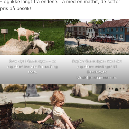
– og ikke langt fra endene. Ta med en matbit, de setter
pris på besøk!
Søte dyr i Gamlebyen – et
Opplev Gamlebyen med det
populært innslag for små og
populære minitoget til
store
Gamlebyen
Modelljernbanesenter.