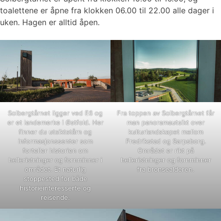
toalettene er åpne fra klokken 06.00 til 22.00 alle dager i
uken. Hagen er alltid åpen.
Solbergtårnet ligger ved E6 og
Fra toppen av Solbergtårnet får
er et landemerke i Østfold. Her
man panoramautsikt over
finner du utsiktstårn og
kulturlandskapet mellom
informasjonssenter som
Fredrikstad og Sarpsborg.
forteller historien om
Området er rikt på
helleristninger og fornminner i
helleristninger og fornminner
området. Et naturlig
fra bronsealderen.
stoppested for både
historieinteresserte og
reisende.