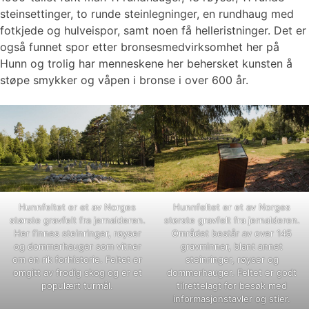
steinsettinger, to runde steinlegninger, en rundhaug med
fotkjede og hulveispor, samt noen få helleristninger. Det er
også funnet spor etter bronsesmedvirksomhet her på
Hunn og trolig har menneskene her behersket kunsten å
støpe smykker og våpen i bronse i over 600 år.
Hunnfeltet er et av Norges
Hunnfeltet er et av Norges
største gravfelt fra jernalderen.
største gravfelt fra jernalderen.
Her finnes steinringer, røyser
Området består av over 145
og dommerhauger som vitner
gravminner, blant annet
om en rik forhistorie. Feltet er
steinringer, røyser og
omgitt av frodig skog og er et
dommerhauger. Feltet er godt
populært turmål.
tilrettelagt for besøk med
informasjonstavler og stier.