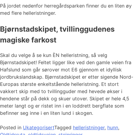
På jordet nedenfor herregårdsparken finner du en liten øy
med flere helleristninger.
Bjørnstadskipet, tvillinggudenes
magiske farkost
Skal du velge å se kun ÈN helleristning, så velg
Bjørnstadskipet! Feltet ligger like ved den gamle veien fra
Hafslund som går sørover mot E6 gjennom et idyllisk
jordbrukslandskap. Bjørnstadskipet er etter sigende Nord-
Europas største enkeltstående helleristning. Et stort
vakkert skip med to tvillingguder med hevede økser i
hendene står på dekk og skuer utover. Skipet er hele 4,5
meter langt og er ristet inn i en loddrett bergflate som
befinner seg inne i en liten lund i skogen.
Posted in
Ukategorisert
Tagged
helleristninger
,
hunn
,
Oldtidsruta
,
oldtidsveien
,
steinringer