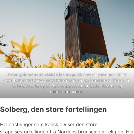
Solbergtårnet er et utsiktstårn langs E6 som gir panoramautsikt
over kulturlandskapet med helleristninger og fornminner. Tårnet er
et landemerke og et flott stoppested for både historie- og
naturinteresserte.
Solberg, den store fortellingen
Helleristninger som kanskje viser den store
skapelsesfortellingen fra Nordens bronsealder religion. Her