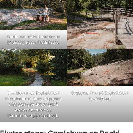
Familie ser på helleristninger
på Begbyfeltet i Fredrikstad.
Området rundt Begbyfeltet i
Begbymannen på Begbyfeltet i
Fredrikstad er tilrettelagt med
Fredrikstad.
stier som gjør det enkelt å
oppleve naturen og
fornminnene på nært hold.