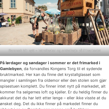
Gammelt blir nytt – retroflasker og emballasje på frimarkedet
På lørdager og søndager i sommer er det frimarked i
Gamlebyen
, da forvandles Kongens Torg til et sydende
bruktmarked. Her kan du finne det krystallglasset som
mangler i samlingen fra oldemor eller den stolen som gjør
spisestuen komplett. Du finner intet nytt på markedet, alt
kommer fra selgernes loft og kjeller. Er du heldig finner du
akkurat det du har lett etter lenge – eller ikke visste at du
ønsket deg. Det du ikke finner på markedet finner du