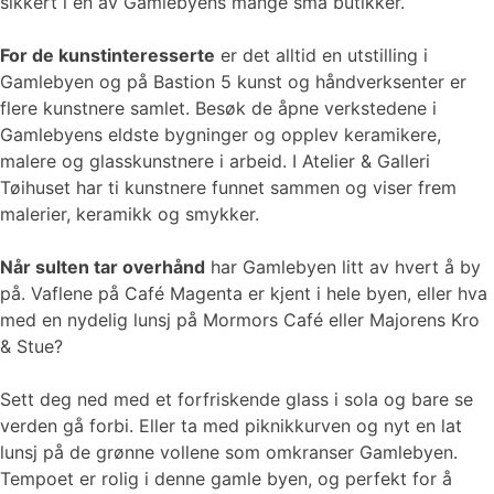
sikkert i en av Gamlebyens mange små butikker.
For de kunstinteresserte
er det alltid en utstilling i
Gamlebyen og på Bastion 5 kunst og håndverksenter er
flere kunstnere samlet. Besøk de åpne verkstedene i
Gamlebyens eldste bygninger og opplev keramikere,
malere og glasskunstnere i arbeid. I Atelier & Galleri
Tøihuset har ti kunstnere funnet sammen og viser frem
malerier, keramikk og smykker.
Når sulten tar overhånd
har Gamlebyen litt av hvert å by
på. Vaflene på Café Magenta er kjent i hele byen, eller hva
med en nydelig lunsj på Mormors Café eller Majorens Kro
& Stue?
Sett deg ned med et forfriskende glass i sola og bare se
verden gå forbi. Eller ta med piknikkurven og nyt en lat
lunsj på de grønne vollene som omkranser Gamlebyen.
Tempoet er rolig i denne gamle byen, og perfekt for å