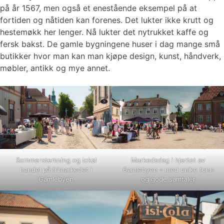
på år 1567, men også et enestående eksempel på at
fortiden og nåtiden kan forenes. Det lukter ikke krutt og
hestemøkk her lenger. Nå lukter det nytrukket kaffe og
fersk bakst. De gamle bygningene huser i dag mange små
butikker hvor man kan man kjøpe design, kunst, håndverk,
møbler, antikk og mye annet.
Sommerstemning og lokal
Markedsdag i hjertet av
handel på frimarkedet i
Gamlebyen – med unike funn
Gamlebyen
og gode samtaler