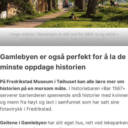
Langs vollene i Gamlebyen er det rom for både ro og utsikt –
perfekt for en sommerdag i historiske omgivelser.
Gamlebyen er også perfekt for å la de
minste oppdage historien
På Fredrikstad Museum i Tøihuset kan alle lære mer om
historien på en morsom måte.
I historiebaren «Bar 1567»
serverer bartenderen spennende små historier med kvinner
og menn fra høyt og lavt i samfunnet som har satt sine
fotavtrykk i Fredrikstad.
Geitene i Gamlebyen
har sitt eget hus, rett ved lekeparken