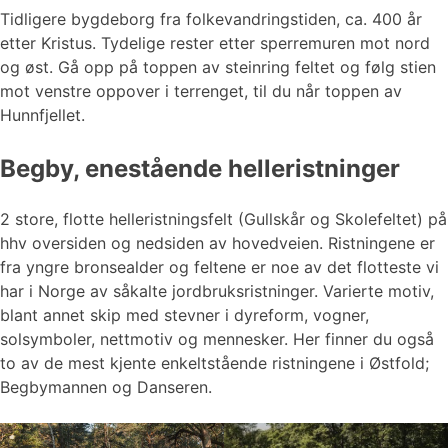
Tidligere bygdeborg fra folkevandringstiden, ca. 400 år
etter Kristus. Tydelige rester etter sperremuren mot nord
og øst. Gå opp på toppen av steinring feltet og følg stien
mot venstre oppover i terrenget, til du når toppen av
Hunnfjellet.
Begby, enestående helleristninger
2 store, flotte helleristningsfelt (Gullskår og Skolefeltet) på
hhv oversiden og nedsiden av hovedveien. Ristningene er
fra yngre bronsealder og feltene er noe av det flotteste vi
har i Norge av såkalte jordbruksristninger. Varierte motiv,
blant annet skip med stevner i dyreform, vogner,
solsymboler, nettmotiv og mennesker. Her finner du også
to av de mest kjente enkeltstående ristningene i Østfold;
Begbymannen og Danseren.