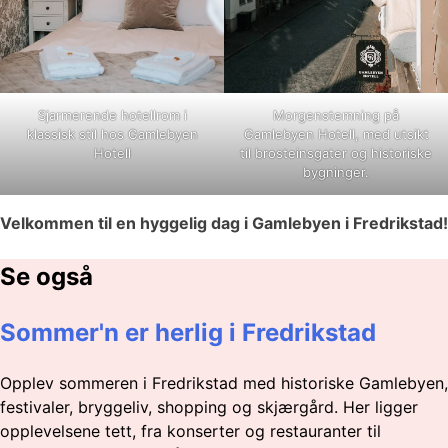
Sjarmerende hotellrom i
Morgenstemning på
klassisk stil hos Gamlebyen
Gamlebyen Hotell, med utsikt
Hotell
til brosteinsgater og historiske
bygninger.
Velkommen til en hyggelig dag i Gamlebyen i Fredrikstad!
Se også
Sommer'n er herlig i Fredrikstad
Opplev sommeren i Fredrikstad med historiske Gamlebyen,
festivaler, bryggeliv, shopping og skjærgård. Her ligger
opplevelsene tett, fra konserter og restauranter til