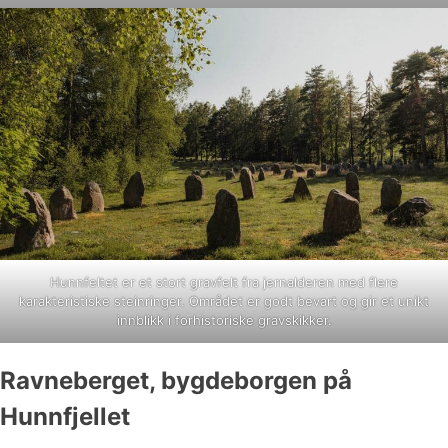
Hunnfeltet er et stort gravfelt fra jernalderen med flere
karakteristiske steinringer. Området er godt bevart og gir et unikt
innblikk i forhistoriske gravskikker.
Ravneberget, bygdeborgen på
Hunnfjellet