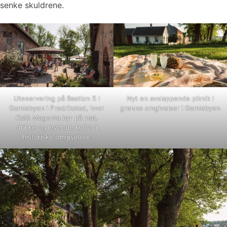
senke skuldrene.
Uteservering på Bastion 5 i
Nyt en avslappende piknik i
Gamlebyen i Fredrikstad, hvor
grønne omgivelser i Gamlebyen
Café Magenta byr på mat,
drikke og levende kultur i
historiske omgivelser.