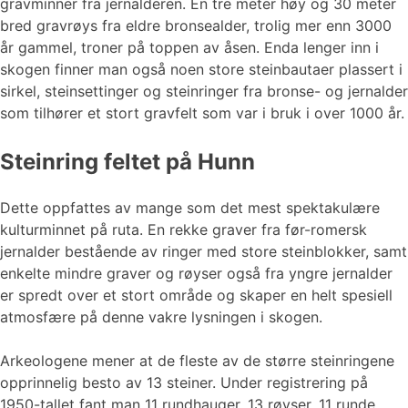
gravminner fra jernalderen. En tre meter høy og 30 meter
bred gravrøys fra eldre bronsealder, trolig mer enn 3000
år gammel, troner på toppen av åsen. Enda lenger inn i
skogen finner man også noen store steinbautaer plassert i
sirkel, steinsettinger og steinringer fra bronse- og jernalder
som tilhører et stort gravfelt som var i bruk i over 1000 år.
Steinring feltet på Hunn
Dette oppfattes av mange som det mest spektakulære
kulturminnet på ruta. En rekke graver fra før-romersk
jernalder bestående av ringer med store steinblokker, samt
enkelte mindre graver og røyser også fra yngre jernalder
er spredt over et stort område og skaper en helt spesiell
atmosfære på denne vakre lysningen i skogen.
Arkeologene mener at de fleste av de større steinringene
opprinnelig besto av 13 steiner. Under registrering på
1950-tallet fant man 11 rundhauger, 13 røyser, 11 runde