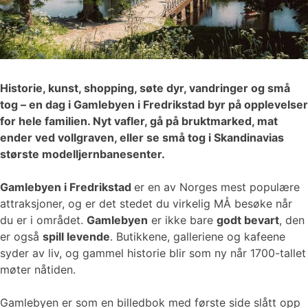
Historie, kunst, shopping, søte dyr, vandringer og små
tog – en dag i Gamlebyen i Fredrikstad byr på opplevelser
for hele familien. Nyt vafler, gå på bruktmarked, mat
ender ved vollgraven, eller se små tog i Skandinavias
største modelljernbanesenter.
Gamlebyen i Fredrikstad
er en av Norges mest populære
attraksjoner, og er det stedet du virkelig MÅ besøke når
du er i området.
Gamlebyen
er ikke bare
godt bevart
, den
er også
spill levende
. Butikkene, galleriene og kafeene
syder av liv, og gammel historie blir som ny når 1700-tallet
møter nåtiden.
Gamlebyen er som en billedbok med første side slått opp