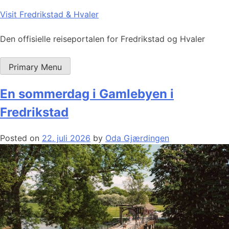
Skip
Visit Fredrikstad & Hvaler
to
content
Den offisielle reiseportalen for Fredrikstad og Hvaler
Primary Menu
En sommerdag i Gamlebyen i
Fredrikstad
Posted on
22. juli 2026
by
Oda Gjærdingen