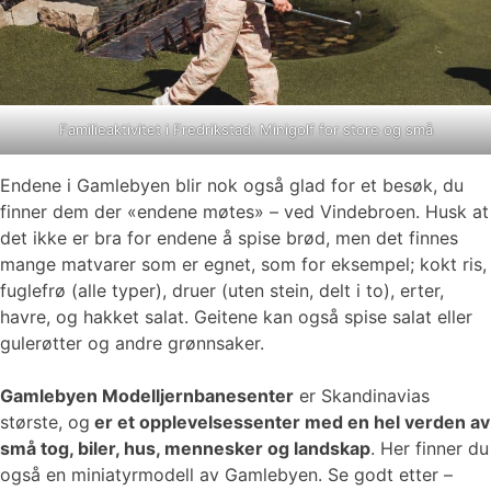
Familieaktivitet i Fredrikstad: Minigolf for store og små
Endene i Gamlebyen blir nok også glad for et besøk, du
finner dem der «endene møtes» – ved Vindebroen. Husk at
det ikke er bra for endene å spise brød, men det finnes
mange matvarer som er egnet, som for eksempel; kokt ris,
fuglefrø (alle typer), druer (uten stein, delt i to), erter,
havre, og hakket salat. Geitene kan også spise salat eller
gulerøtter og andre grønnsaker.
Gamlebyen Modelljernbanesenter
er Skandinavias
største, og
er et opplevelsessenter med en hel verden av
små tog, biler, hus, mennesker og landskap
. Her finner du
også en miniatyrmodell av Gamlebyen. Se godt etter –