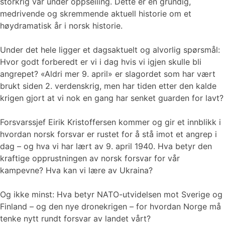
storkrig var under oppseiling. Dette er en grundig,
medrivende og skremmende aktuell historie om et
høydramatisk år i norsk historie.
Under det hele ligger et dagsaktuelt og alvorlig spørsmål:
Hvor godt forberedt er vi i dag hvis vi igjen skulle bli
angrepet? «Aldri mer 9. april» er slagordet som har vært
brukt siden 2. verdenskrig, men har tiden etter den kalde
krigen gjort at vi nok en gang har senket guarden for lavt?
Forsvarssjef Eirik Kristoffersen kommer og gir et innblikk i
hvordan norsk forsvar er rustet for å stå imot et angrep i
dag – og hva vi har lært av 9. april 1940. Hva betyr den
kraftige opprustningen av norsk forsvar for vår
kampevne? Hva kan vi lære av Ukraina?
Og ikke minst: Hva betyr NATO-utvidelsen mot Sverige og
Finland – og den nye dronekrigen – for hvordan Norge må
tenke nytt rundt forsvar av landet vårt?