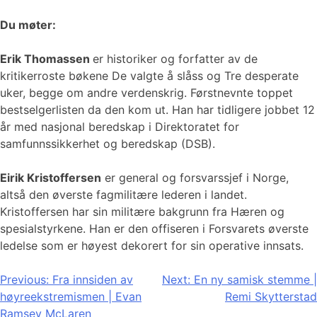
Du møter:
Erik Thomassen
er historiker og forfatter av de
kritikerroste bøkene De valgte å slåss og Tre desperate
uker, begge om andre verdenskrig. Førstnevnte toppet
bestselgerlisten da den kom ut. Han har tidligere jobbet 12
år med nasjonal beredskap i Direktoratet for
samfunnssikkerhet og beredskap (DSB).
Eirik Kristoffersen
er general og forsvarssjef i Norge,
altså den øverste fagmilitære lederen i landet.
Kristoffersen har sin militære bakgrunn fra Hæren og
spesialstyrkene. Han er den offiseren i Forsvarets øverste
ledelse som er høyest dekorert for sin operative innsats.
Innleggsnavigasjon
Previous:
Fra innsiden av
Next:
En ny samisk stemme |
høyreekstremismen | Evan
Remi Skytterstad
Ramsey McLaren