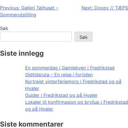
Innleggsnavigasjon
Previous:
Galleri Tøihuset –
Next:
Doopy // TÆPS
Sommerutstilling
Søk
Søk
Siste innlegg
En sommerdag i Gamlebyen i Fredrikstad
Oldtidsruta – En reise i fortiden
Kortreist vinterferiemoro i Fredrikstad og på
Hvaler
Guider i Fredrikstad og på Hvaler
Lokaler til konfirmasjon og bryllup i Fredrikstad
og på Hvaler
Siste kommentarer