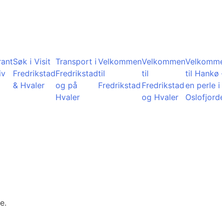
rant
Søk i Visit
Transport i
Velkommen
Velkommen
Velkomm
iv
Fredrikstad
Fredrikstad
til
til
til Hankø 
& Hvaler
og på
Fredrikstad
Fredrikstad
en perle i
Hvaler
og Hvaler
Oslofjord
e.