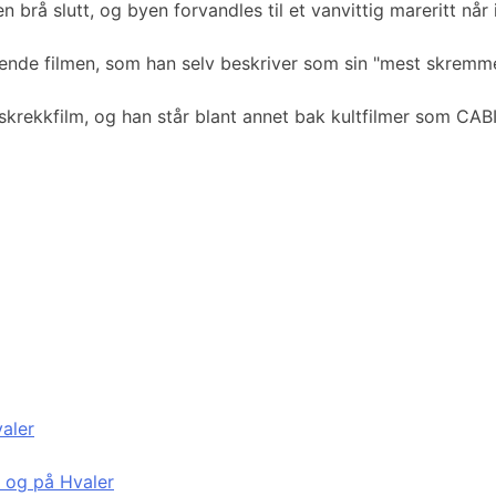
d en brå slutt, og byen forvandles til et vanvittig mareritt 
ende filmen, som han selv beskriver som sin "mest skremmen
ff skrekkfilm, og han står blant annet bak kultfilmer so
valer
d og på Hvaler