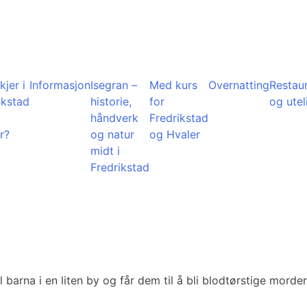
kjer i
Informasjon
Isegran –
Med kurs
Overnatting
Restau
ikstad
historie,
for
og utel
å
håndverk
Fredrikstad
r?
og natur
og Hvaler
midt i
Fredrikstad
arna i en liten by og får dem til å bli blodtørstige morder