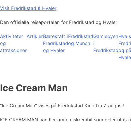
Skip
Visit Fredrikstad & Hvaler
to
content
Den offisielle reiseportalen for Fredrikstad og Hvaler
Aktiviteter
Artikler
Bærekraft i
Fredrikstad
Gamlebyen
Hva s
og
Fredrikstad
og Munch
i
Fredr
attraksjoner
og Hvaler
Fredrikstad
og p
Hvale
Ice Cream Man
"Ice Cream Man" vises på Fredrikstad Kino fra 7. august!
ICE CREAM MAN handler om en iskrembil som deler ut is til b