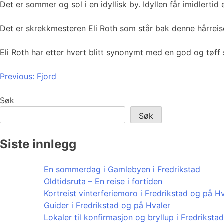
Det er sommer og sol i en idyllisk by. Idyllen får imidlerti
Det er skrekkmesteren Eli Roth som står bak denne hårreis
Eli Roth har etter hvert blitt synonymt med en god og tø
Innleggsnavigasjon
Previous:
Fjord
Søk
Søk
Siste innlegg
En sommerdag i Gamlebyen i Fredrikstad
Oldtidsruta – En reise i fortiden
Kortreist vinterferiemoro i Fredrikstad og på H
Guider i Fredrikstad og på Hvaler
Lokaler til konfirmasjon og bryllup i Fredriksta