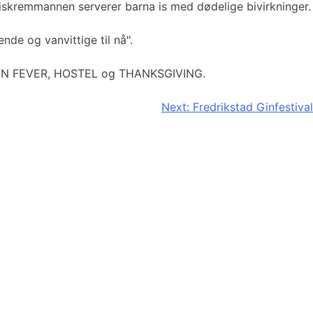
når iskremmannen serverer barna is med dødelige bivirkninger.
de og vanvittige til nå".
m CABIN FEVER, HOSTEL og THANKSGIVING.
Next:
Fredrikstad Ginfestival