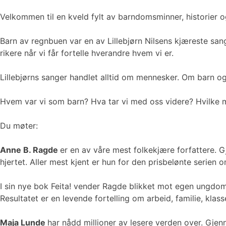
Velkommen til en kveld fylt av barndomsminner, historier 
Barn av regnbuen var en av Lillebjørn Nilsens kjæreste sa
rikere når vi får fortelle hverandre hvem vi er.
Lillebjørns sanger handlet alltid om mennesker. Om barn o
Hvem var vi som barn? Hva tar vi med oss videre? Hvilke me
Du møter:
Anne B. Ragde
er en av våre mest folkekjære forfattere. G
hjertet. Aller mest kjent er hun for den prisbelønte serien
I sin nye bok Feita! vender Ragde blikket mot egen ungdom
Resultatet er en levende fortelling om arbeid, familie, klass
Maja Lunde
har nådd millioner av lesere verden over. Gje