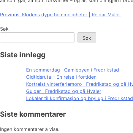
alt som går, alt som forsvinner – og alt som blir igjen i ord
Innleggsnavigasjon
Previous:
Klodens dype hemmeligheter | Reidar Müller
Søk
Søk
Siste innlegg
En sommerdag i Gamlebyen i Fredrikstad
Oldtidsruta – En reise i fortiden
Kortreist vinterferiemoro i Fredrikstad og på H
Guider i Fredrikstad og på Hvaler
Lokaler til konfirmasjon og bryllup i Fredriksta
Siste kommentarer
Ingen kommentarer å vise.