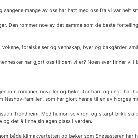
og sangene mange av oss har hatt med oss fra vi var helt s
nger. Den rommer noe av det samme som de beste fortellinge
g voksne, forelskelser og vennskap, byer og bakgårder, små
nnesker har gjort oss til dem vi er? Noen svar finner vi i 
jennom romaner, noveller og bøker for barn og unge har hun s
 om Neshov-familien, som har gjort henne til en av Norges me
stid i Trondheim. Med humor, selvironi og skarpt blikk ski
e og det å finne sin egen plass i verden.
nnom både klimakvartetten og bøker som Snøsøsteren har hun