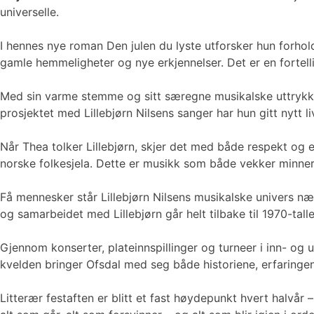
universelle.
I hennes nye roman Den julen du lyste utforsker hun forhold
gamle hemmeligheter og nye erkjennelser. Det er en fortell
Med sin varme stemme og sitt særegne musikalske uttryk
prosjektet med Lillebjørn Nilsens sanger har hun gitt nytt liv
Når Thea tolker Lillebjørn, skjer det med både respekt o
norske folkesjela. Dette er musikk som både vekker minne
Få mennesker står Lillebjørn Nilsens musikalske univers 
og samarbeidet med Lillebjørn går helt tilbake til 1970-talle
Gjennom konserter, plateinnspillinger og turneer i inn- og
kvelden bringer Ofsdal med seg både historiene, erfaringe
Litterær festaften er blitt et fast høydepunkt hvert halvår 