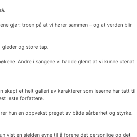
må.
ne gjør: troen på at vi hører sammen – og at verden blir
 gleder og store tap.
bøkene. Andre i sangene vi hadde glemt at vi kunne utenat.
kapt et helt galleri av karakterer som leserne har tatt til
st leste forfattere.
ldrer hun en oppvekst preget av både sårbarhet og styrke.
 vist en sjelden evne til å forene det personlige og det