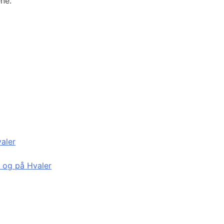
ene.
valer
d og på Hvaler