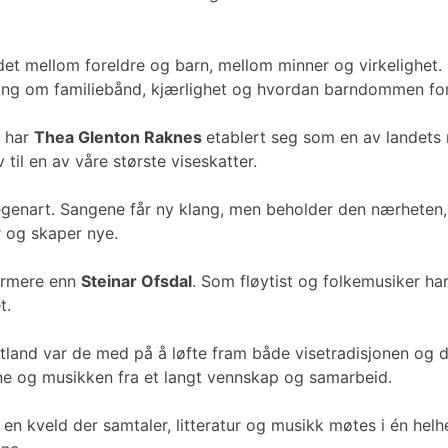
et mellom foreldre og barn, mellom minner og virkelighet. D
ing om familiebånd, kjærlighet og hvordan barndommen forts
k har
Thea Glenton Raknes
etablert seg som en av landets
 til en av våre største viseskatter.
g egenart. Sangene får ny klang, men beholder den nærhete
r og skaper nye.
nærmere enn
Steinar Ofsdal
. Som fløytist og folkemusiker har 
t.
 utland var de med på å løfte fram både visetradisjonen og
ne og musikken fra et langt vennskap og samarbeid.
– en kveld der samtaler, litteratur og musikk møtes i én hel