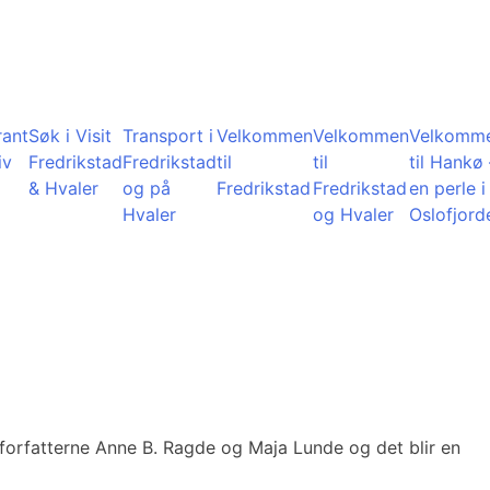
rant
Søk i Visit
Transport i
Velkommen
Velkommen
Velkomm
iv
Fredrikstad
Fredrikstad
til
til
til Hankø 
& Hvaler
og på
Fredrikstad
Fredrikstad
en perle i
Hvaler
og Hvaler
Oslofjord
 forfatterne Anne B. Ragde og Maja Lunde og det blir en