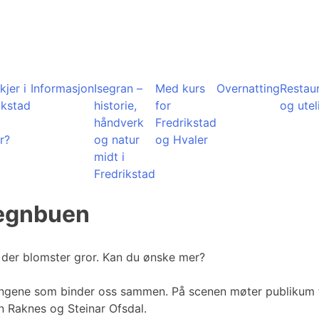
kjer i
Informasjon
Isegran –
Med kurs
Overnatting
Restau
ikstad
historie,
for
og utel
å
håndverk
Fredrikstad
r?
og natur
og Hvaler
midt i
Fredrikstad
 regnbuen
rd der blomster gror. Kan du ønske mer?
g sangene som binder oss sammen. På scenen møter publikum
on Raknes og Steinar Ofsdal.