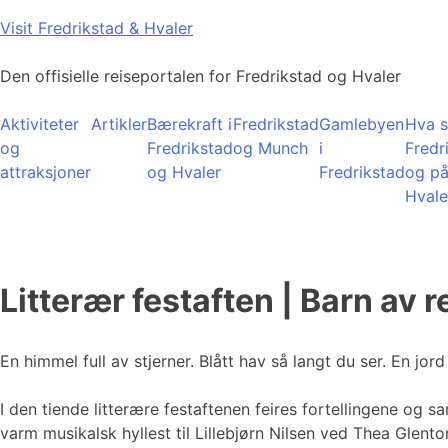
Skip
Visit Fredrikstad & Hvaler
to
content
Den offisielle reiseportalen for Fredrikstad og Hvaler
Aktiviteter
Artikler
Bærekraft i
Fredrikstad
Gamlebyen
Hva s
og
Fredrikstad
og Munch
i
Fredr
attraksjoner
og Hvaler
Fredrikstad
og p
Hvale
Litterær festaften | Barn av
En himmel full av stjerner. Blått hav så langt du ser. En jo
I den tiende litterære festaftenen feires fortellingene o
varm musikalsk hyllest til Lillebjørn Nilsen ved Thea Glent