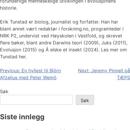
forunderlige menneskelige utviklingen i evolusjonens
historie.
Erik Tunstad er biolog, journalist og forfatter. Han har
blant annet vært redaktør i forskning.no, programleder i
NRK P2, undervist ved Høyskolen i Vestfold, og skrevet
flere bøker, blant andre Darwins teori (2009), Juks (2011),
Evolusjon (2015) og Å elske et insekt (2024). Les mer om
Tunstad her.
Innleggsnavigasjon
Previous:
En hyllest til Björn
Next:
Jeremy Pinnell på
Afzelius med Peter Wemö
TÆPS
Søk
Søk
Siste innlegg