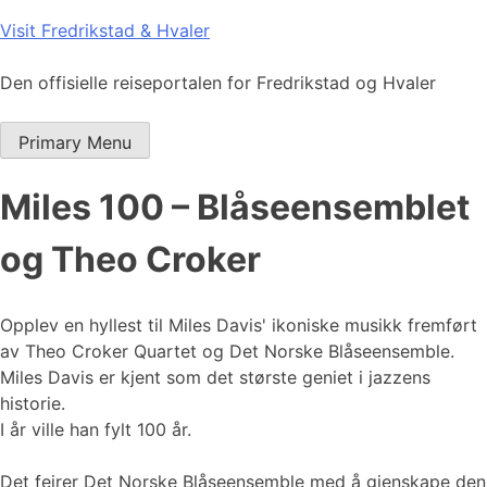
Skip
Visit Fredrikstad & Hvaler
to
content
Den offisielle reiseportalen for Fredrikstad og Hvaler
Primary Menu
Miles 100 – Blåseensemblet
og Theo Croker
Opplev en hyllest til Miles Davis' ikoniske musikk fremført
av Theo Croker Quartet og Det Norske Blåseensemble.
Miles Davis er kjent som det største geniet i jazzens
historie.
I år ville han fylt 100 år.
Det feirer Det Norske Blåseensemble med å gjenskape den