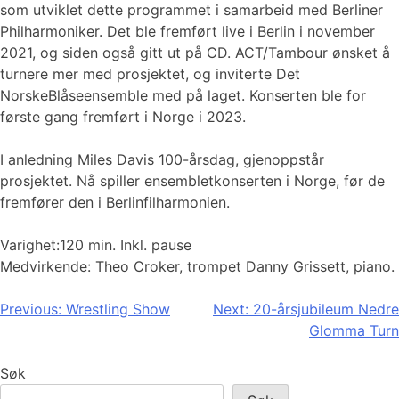
som utviklet dette programmet i samarbeid med Berliner
Philharmoniker. Det ble fremført live i Berlin i november
2021, og siden også gitt ut på CD. ACT/Tambour ønsket å
turnere mer med prosjektet, og inviterte Det
NorskeBlåseensemble med på laget. Konserten ble for
første gang fremført i Norge i 2023.
I anledning Miles Davis 100-årsdag, gjenoppstår
prosjektet. Nå spiller ensembletkonserten i Norge, før de
fremfører den i Berlinfilharmonien.
Varighet:120 min. Inkl. pause
Medvirkende: Theo Croker, trompet Danny Grissett, piano.
Innleggsnavigasjon
Previous:
Wrestling Show
Next:
20-årsjubileum Nedre
Glomma Turn
Søk