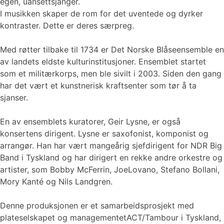
egen, uansettsjanger.
I musikken skaper de rom for det uventede og dyrker
kontraster. Dette er deres særpreg.
Med røtter tilbake til 1734 er Det Norske Blåseensemble en
av landets eldste kulturinstitusjoner. Ensemblet startet
som et militærkorps, men ble sivilt i 2003. Siden den gang
har det vært et kunstnerisk kraftsenter som tør å ta
sjanser.
En av ensemblets kuratorer, Geir Lysne, er også
konsertens dirigent. Lysne er saxofonist, komponist og
arrangør. Han har vært mangeårig sjefdirigent for NDR Big
Band i Tyskland og har dirigert en rekke andre orkestre og
artister, som Bobby McFerrin, JoeLovano, Stefano Bollani,
Mory Kanté og Nils Landgren.
Denne produksjonen er et samarbeidsprosjekt med
plateselskapet og managementetACT/Tambour i Tyskland,