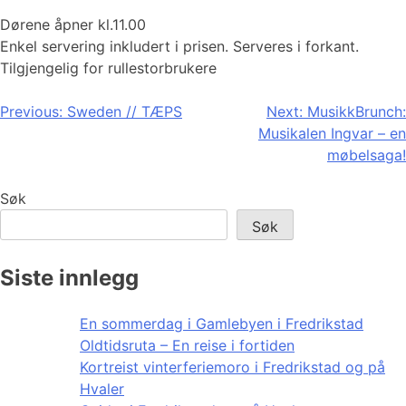
Dørene åpner kl.11.00
Enkel servering inkludert i prisen. Serveres i forkant.
Tilgjengelig for rullestorbrukere
Innleggsnavigasjon
Previous:
Sweden // TÆPS
Next:
MusikkBrunch:
Musikalen Ingvar – en
møbelsaga!
Søk
Søk
Siste innlegg
En sommerdag i Gamlebyen i Fredrikstad
Oldtidsruta – En reise i fortiden
Kortreist vinterferiemoro i Fredrikstad og på
Hvaler