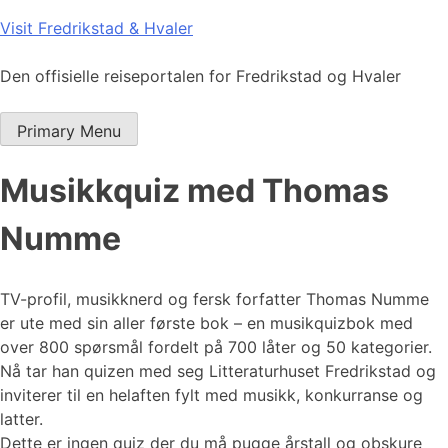
Skip
Visit Fredrikstad & Hvaler
to
content
Den offisielle reiseportalen for Fredrikstad og Hvaler
Primary Menu
Musikkquiz med Thomas
Numme
TV-profil, musikknerd og fersk forfatter Thomas Numme
er ute med sin aller første bok – en musikquizbok med
over 800 spørsmål fordelt på 700 låter og 50 kategorier.
Nå tar han quizen med seg Litteraturhuset Fredrikstad og
inviterer til en helaften fylt med musikk, konkurranse og
latter.
Dette er ingen quiz der du må pugge årstall og obskure