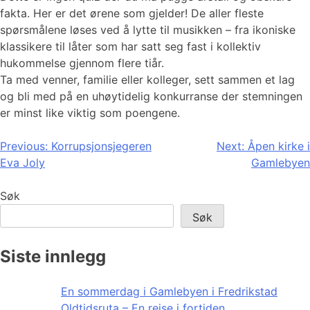
fakta. Her er det ørene som gjelder! De aller fleste
spørsmålene løses ved å lytte til musikken – fra ikoniske
klassikere til låter som har satt seg fast i kollektiv
hukommelse gjennom flere tiår.
Ta med venner, familie eller kolleger, sett sammen et lag
og bli med på en uhøytidelig konkurranse der stemningen
er minst like viktig som poengene.
Innleggsnavigasjon
Previous:
Korrupsjonsjegeren
Next:
Åpen kirke i
Eva Joly
Gamlebyen
Søk
Søk
Siste innlegg
En sommerdag i Gamlebyen i Fredrikstad
Oldtidsruta – En reise i fortiden