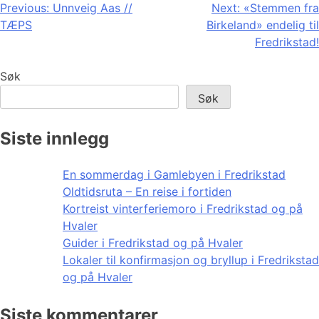
Innleggsnavigasjon
Previous:
Unnveig Aas //
Next:
«Stemmen fra
TÆPS
Birkeland» endelig til
Fredrikstad!
Søk
Søk
Siste innlegg
En sommerdag i Gamlebyen i Fredrikstad
Oldtidsruta – En reise i fortiden
Kortreist vinterferiemoro i Fredrikstad og på
Hvaler
Guider i Fredrikstad og på Hvaler
Lokaler til konfirmasjon og bryllup i Fredrikstad
og på Hvaler
Siste kommentarer