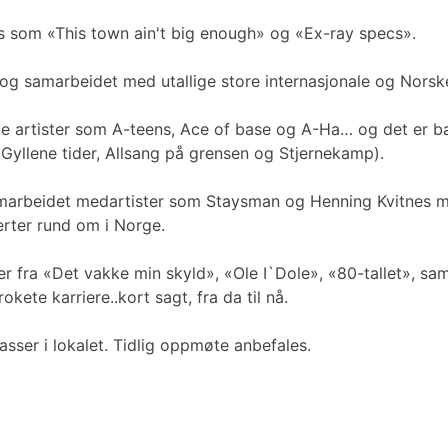
s som «This town ain't big enough» og «Ex-ray specs».
og samarbeidet med utallige store internasjonale og Norske
e artister som A-teens, Ace of base og A-Ha… og det er bar
 Gyllene tider, Allsang på grensen og Stjernekamp).
amarbeidet medartister som Staysman og Henning Kvitnes me
erter rund om i Norge.
r fra «Det vakke min skyld», «Ole I`Dole», «80-tallet», sam
okete karriere..kort sagt, fra da til nå.
asser i lokalet. Tidlig oppmøte anbefales.