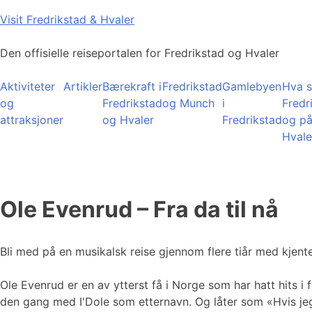
Skip
Visit Fredrikstad & Hvaler
to
content
Den offisielle reiseportalen for Fredrikstad og Hvaler
Aktiviteter
Artikler
Bærekraft i
Fredrikstad
Gamlebyen
Hva s
og
Fredrikstad
og Munch
i
Fredr
attraksjoner
og Hvaler
Fredrikstad
og p
Hvale
Ole Evenrud – Fra da til nå
Bli med på en musikalsk reise gjennom flere tiår med kjen
Ole Evenrud er en av ytterst få i Norge som har hatt hits i 
den gang med I'Dole som etternavn. Og låter som «Hvis jeg