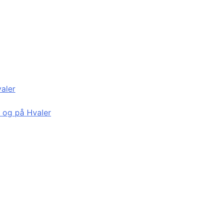
valer
d og på Hvaler