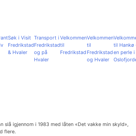
rant
Søk i Visit
Transport i
Velkommen
Velkommen
Velkomm
iv
Fredrikstad
Fredrikstad
til
til
til Hankø 
& Hvaler
og på
Fredrikstad
Fredrikstad
en perle i
Hvaler
og Hvaler
Oslofjord
. Han slå igjennom i 1983 med låten «Det vakke min skyld»,
 flere.