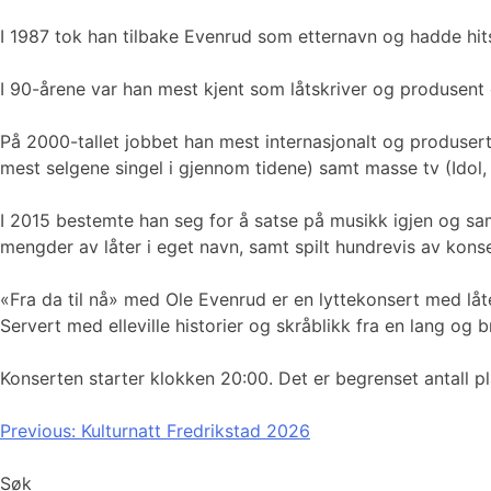
I 1987 tok han tilbake Evenrud som etternavn og hadde hit
I 90-årene var han mest kjent som låtskriver og produsent 
På 2000-tallet jobbet han mest internasjonalt og produsert
mest selgene singel i gjennom tidene) samt masse tv (Idol,
I 2015 bestemte han seg for å satse på musikk igjen og s
mengder av låter i eget navn, samt spilt hundrevis av kons
«Fra da til nå» med Ole Evenrud er en lyttekonsert med låte
Servert med elleville historier og skråblikk fra en lang og br
Konserten starter klokken 20:00. Det er begrenset antall pl
Innleggsnavigasjon
Previous:
Kulturnatt Fredrikstad 2026
Søk