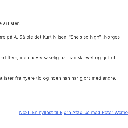
 artister.
e på A. Så ble det Kurt Nilsen, "She's so high" (Norges
d flere, men hovedsakelig har han skrevet og gitt ut
t låter fra nyere tid og noen han har gjort med andre.
Next:
En hyllest til Björn Afzelius med Peter Wemö