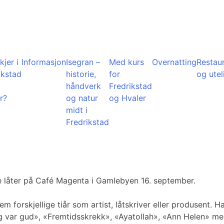
kjer i
Informasjon
Isegran –
Med kurs
Overnatting
Restau
ikstad
historie,
for
og utel
å
håndverk
Fredrikstad
r?
og natur
og Hvaler
midt i
Fredrikstad
te låter på Café Magenta i Gamlebyen 16. september.
fem forskjellige tiår som artist, låtskriver eller produsent
 var gud», «Fremtidsskrekk», «Ayatollah», «Ann Helen» med