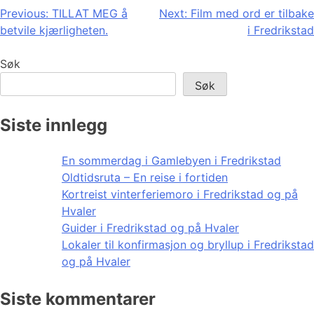
Innleggsnavigasjon
Previous:
TILLAT MEG å
Next:
Film med ord er tilbake
betvile kjærligheten.
i Fredrikstad
Søk
Søk
Siste innlegg
En sommerdag i Gamlebyen i Fredrikstad
Oldtidsruta – En reise i fortiden
Kortreist vinterferiemoro i Fredrikstad og på
Hvaler
Guider i Fredrikstad og på Hvaler
Lokaler til konfirmasjon og bryllup i Fredrikstad
og på Hvaler
Siste kommentarer