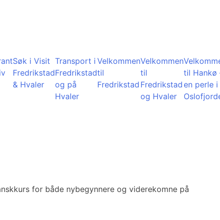
rant
Søk i Visit
Transport i
Velkommen
Velkommen
Velkomm
iv
Fredrikstad
Fredrikstad
til
til
til Hankø 
& Hvaler
og på
Fredrikstad
Fredrikstad
en perle i
Hvaler
og Hvaler
Oslofjord
 spanskkurs for både nybegynnere og viderekomne på