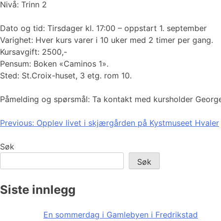
Nivå: Trinn 2
Dato og tid: Tirsdager kl. 17:00 – oppstart 1. september
Varighet: Hver kurs varer i 10 uker med 2 timer per gang.
Kursavgift: 2500,-
Pensum: Boken «Caminos 1».
Sted: St.Croix-huset, 3 etg. rom 10.
Påmelding og spørsmål: Ta kontakt med kursholder Georg
Innleggsnavigasjon
Previous:
Opplev livet i skjærgården på Kystmuseet Hvaler
Søk
Søk
Siste innlegg
En sommerdag i Gamlebyen i Fredrikstad