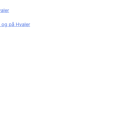
valer
d og på Hvaler