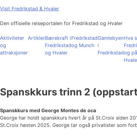
Skip
Visit Fredrikstad & Hvaler
to
content
Den offisielle reiseportalen for Fredrikstad og Hvaler
Aktiviteter
Artikler
Bærekraft i
Fredrikstad
Gamlebyen
Hva s
og
Fredrikstad
og Munch
i
Fredr
attraksjoner
og Hvaler
Fredrikstad
og p
Hvale
Spanskkurs trinn 2 (oppstart
Spanskkurs med George Montes de oca
George har holdt spanskkurs hvert år på St.Croix siden 201
St.Croix høsten 2025. George tar også privatister som for