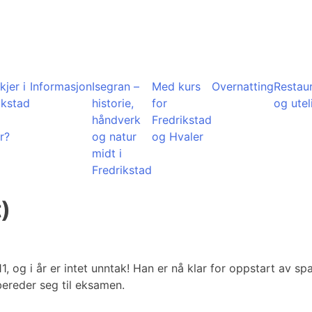
kjer i
Informasjon
Isegran –
Med kurs
Overnatting
Restau
ikstad
historie,
for
og utel
å
håndverk
Fredrikstad
r?
og natur
og Hvaler
midt i
Fredrikstad
)
1, og i år er intet unntak! Han er nå klar for oppstart av
bereder seg til eksamen.