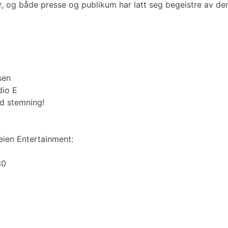
g både presse og publikum har latt seg begeistre av denne 
sen
dio E
od stemning!
ien Entertainment:
30