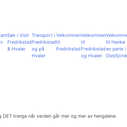
rant
Søk i Visit
Transport i
Velkommen
Velkommen
Velkomm
iv
Fredrikstad
Fredrikstad
til
til
til Hankø 
& Hvaler
og på
Fredrikstad
Fredrikstad
en perle i
Hvaler
og Hvaler
Oslofjord
g DET trengs når verden går mer og mer av hengslene.