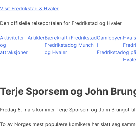
Skip
Visit Fredrikstad & Hvaler
to
content
Den offisielle reiseportalen for Fredrikstad og Hvaler
Aktiviteter
Artikler
Bærekraft i
Fredrikstad
Gamlebyen
Hva s
og
Fredrikstad
og Munch
i
Fredr
attraksjoner
og Hvaler
Fredrikstad
og p
Hvale
Terje Sporsem og John Brun
Fredag 5. mars kommer Terje Sporsem og John Brungot tilb
To av Norges mest populære komikere har slått seg sammen