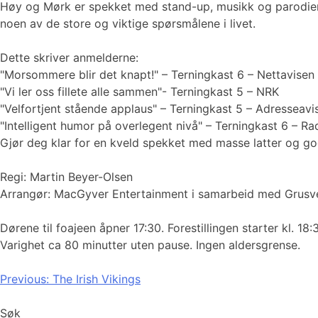
Høy og Mørk er spekket med stand-up, musikk og parodier, o
noen av de store og viktige spørsmålene i livet.
Dette skriver anmelderne:
"Morsommere blir det knapt!" – Terningkast 6 – Nettavisen
"Vi ler oss fillete alle sammen"- Terningkast 5 – NRK
"Velfortjent stående applaus" – Terningkast 5 – Adresseavi
"Intelligent humor på overlegent nivå" – Terningkast 6 – Ra
Gjør deg klar for en kveld spekket med masse latter og g
Regi: Martin Beyer-Olsen
Arrangør: MacGyver Entertainment i samarbeid med Grusve
Dørene til foajeen åpner 17:30. Forestillingen starter kl. 18:
Varighet ca 80 minutter uten pause. Ingen aldersgrense.
Innleggsnavigasjon
Previous:
The Irish Vikings
Søk