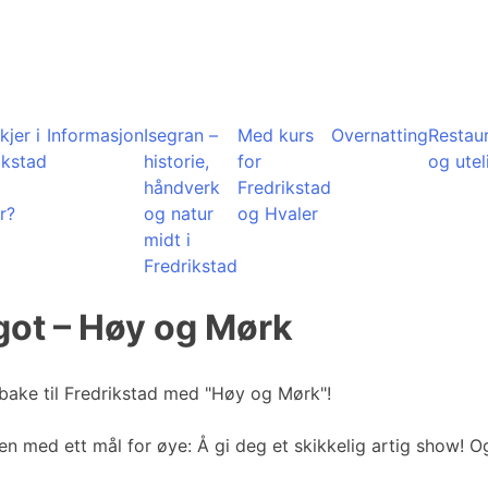
kjer i
Informasjon
Isegran –
Med kurs
Overnatting
Restau
ikstad
historie,
for
og utel
å
håndverk
Fredrikstad
r?
og natur
og Hvaler
midt i
Fredrikstad
got – Høy og Mørk
ake til Fredrikstad med "Høy og Mørk"!
 med ett mål for øye: Å gi deg et skikkelig artig show! O