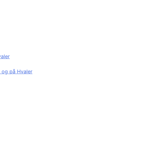
valer
d og på Hvaler