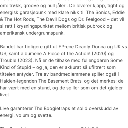
om: trøkk, groove og null jåleri. De leverer kjapp, tight og
energisk garasjepunk med klare nikk til The Sonics, Eddie
& The Hot Rods, The Devil Dogs og Dr. Feelgood – det vil
si rett i krysningspunktet mellom britisk pubrock og
amerikansk undergrunnspunk.
Bandet har tidligere gitt ut EP-ene Deadly Donna og UK vs.
US, samt albumene A Piece of the Action! (2020) og
Trouble (2023). Nå er de tilbake med fullengderen Some
Kind of Stupid – og ja, den er akkurat så ufiltrert som
tittelen antyder. Tre av bandmedlemmene spiller også i
Halden-legenden The Basement Brats, og det merkes: de
har vært med en stund, og de spiller som om det gjelder
livet.
Live garanterer The Boogietraps et solid overskudd av
energi, volum og svette.