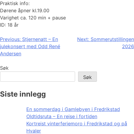
Praktisk info:
Dørene åpner kl.19.00
Varighet ca. 120 min + pause
ID: 18 år
Innleggsnavigasjon
Previous:
Stjernenatt – En
Next:
Sommerutstillingen
julekonsert med Odd René
2026
Andersen
Søk
Søk
Siste innlegg
En sommerdag i Gamlebyen i Fredrikstad
Oldtidsruta – En reise i fortiden
Kortreist vinterferiemoro i Fredrikstad og på
Hvaler