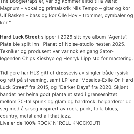
The Boogietraps er, var og kommer alltid til å være:
Magnum – vokal og primalskrik Nils Tempo – gitar og kor
Ulf Rasken – bass og kor Olle Hov – trommer, cymbaler og
kor "
Hard Luck Street
slipper i 2026 sitt nye album "Agents".
Plata ble spilt inn i Planet of Noise-studio høsten 2025.
Tekniker og produsent var var nok en gang Sator-
legenden Chips Kiesbye og Henryk Lipp sto for mastering.
Tidligere har HLS gitt ut drøssevis av singler både fysisk
og rett på streaming, samt LP`ene "Mosaics-Exile On Hard
Luck Street" fra 2015, og "Darker Days" fra 2020. Skjønt
bandet her beina godt planta et sted i grensesnittet
mellom 70-tallspunk og glam og hardrock, helgarderer de
seg med å si seg inspirert av rock, punk, folk, blues,
country, metal and all that jazz.
Live er de 100% ROCK`N`ROLL KNOCKOUT!