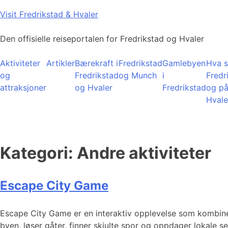
Skip
Visit Fredrikstad & Hvaler
to
content
Den offisielle reiseportalen for Fredrikstad og Hvaler
Aktiviteter
Artikler
Bærekraft i
Fredrikstad
Gamlebyen
Hva s
og
Fredrikstad
og Munch
i
Fredr
attraksjoner
og Hvaler
Fredrikstad
og p
Hvale
Kategori:
Andre aktiviteter
Escape City Game
Escape City Game er en interaktiv opplevelse som kombine
byen, løser gåter, finner skjulte spor og oppdager lokale s