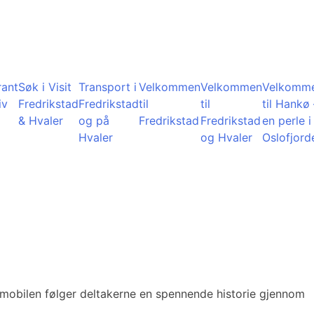
rant
Søk i Visit
Transport i
Velkommen
Velkommen
Velkomm
iv
Fredrikstad
Fredrikstad
til
til
til Hankø 
& Hvaler
og på
Fredrikstad
Fredrikstad
en perle i
Hvaler
og Hvaler
Oslofjord
mobilen følger deltakerne en spennende historie gjennom