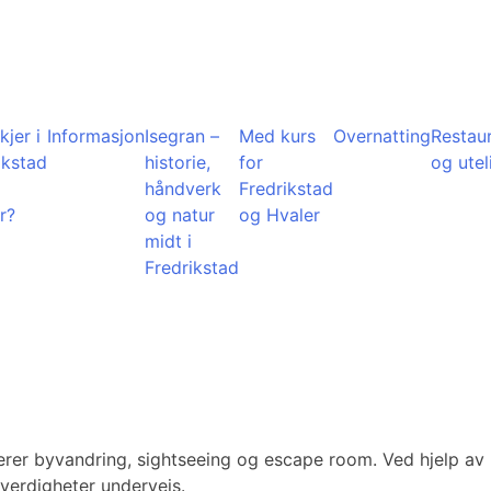
kjer i
Informasjon
Isegran –
Med kurs
Overnatting
Restau
ikstad
historie,
for
og utel
å
håndverk
Fredrikstad
r?
og natur
og Hvaler
midt i
Fredrikstad
rer byvandring, sightseeing og escape room. Ved hjelp av 
everdigheter underveis.