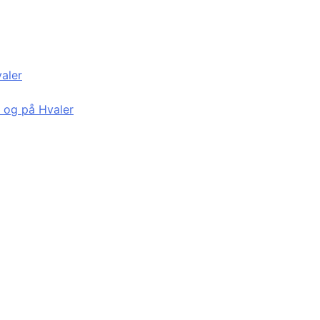
valer
d og på Hvaler